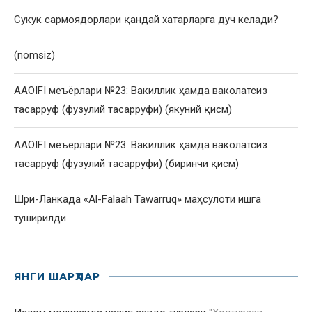
Сукук сармоядорлари қандай хатарларга дуч келади?
(nomsiz)
AAOIFI меъёрлари №23: Вакиллик ҳамда ваколатсиз
тасарруф (фузулий тасарруфи) (якуний қисм)
AAOIFI меъёрлари №23: Вакиллик ҳамда ваколатсиз
тасарруф (фузулий тасарруфи) (биринчи қисм)
Шри-Ланкада «Al-Falaah Tawarruq» маҳсулоти ишга
туширилди
ЯНГИ ШАРҲЛАР