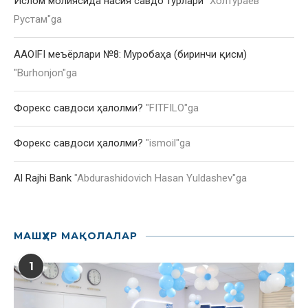
Ислом молиясида насия савдо турлари
"
Холтураев
Рустам
"ga
AAOIFI меъёрлари №8: Муробаҳа (биринчи қисм)
"
Burhonjon
"ga
Форекс савдоси ҳалолми?
"
FITFILO
"ga
Форекс савдоси ҳалолми?
"
ismoil
"ga
Al Rajhi Bank
"
Abdurashidovich Hasan Yuldashev
"ga
МАШҲУР МАҚОЛАЛАР
1