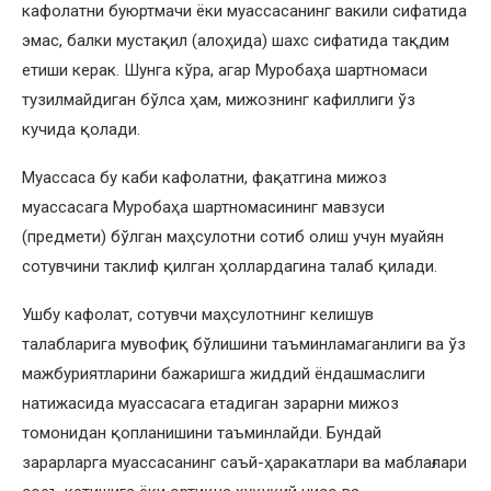
кафолатни буюртмачи ёки муассасанинг вакили сифатида
эмас, балки мустақил (алоҳида) шахс сифатида тақдим
етиши керак. Шунга кўра, агар Муробаҳа шартномаси
тузилмайдиган бўлса ҳам, мижознинг кафиллиги ўз
кучида қолади.
Муассаса бу каби кафолатни, фақатгина мижоз
муассасага Муробаҳа шартномасининг мавзуси
(предмети) бўлган маҳсулотни сотиб олиш учун муайян
сотувчини таклиф қилган ҳоллардагина талаб қилади.
Ушбу кафолат, сотувчи маҳсулотнинг келишув
талабларига мувофиқ бўлишини таъминламаганлиги ва ўз
мажбуриятларини бажаришга жиддий ёндашмаслиги
натижасида муассасага етадиган зарарни мижоз
томонидан қопланишини таъминлайди. Бундай
зарарларга муассасанинг саъй-ҳаракатлари ва маблағлари