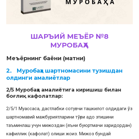
ШАРЪИЙ МЕЪЁР №8
МУРОБАҲА
Меъёрнинг баёни (матни)
2. Муробаҳа шартномасини тузишдан
олдинги амалиётлар
2/5 Муробаҳа амалиётига киришиш билан
боғлиқ кафолатлар:
2/5/1 Муассаса, дастлабки сотувчи ташкилот олдидаги ўз
шартномавий мажбуриятларини тўғри адо этишини
таъминлаш учун мижоздан (яъни буюртмачи харидордан)
кафиллик (кафолат) олиши жоиз. Мижоз бундай