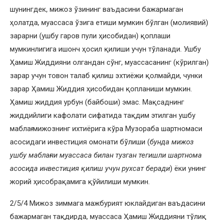
шунингдек, мижоз ўзининг ваъдасини бажармаган
ҳолатда, муассаса ўзига етиши мумкин бўлган (молиявий)
зарарни (ушбу гаров пули ҳисобидан) қоплаши
мумкинлигига ишонч ҳосил қилиши учун тўланади. Ушбу
Ҳамиш Жиддияни олгандан сўнг, муассасанинг (кўрилган)
зарар учун товон талаб қилиш эхтиёжи қолмайди, чунки
зарар Ҳамиш Жиддия ҳисобидан қопланиши мумкин.
Ҳамиш жиддия урбун (байбоши) эмас. Мақсаднинг
жиддийлиги кафолати сифатида тақдим этилган ушбу
маблағ мижознинг ихтиёрига кўра Музораба шартномаси
асосидаги инвестиция омонати бўлиши (
бунда мижоз
ушбу маблағни муассаса билан тузган тегишли шартнома
асосида инвестиция қилиш учун рухсат беради
) ёки унинг
жорий ҳисобрақамига қўйилиши мумкин.
2/5/4 Мижоз зиммага мажбурият юклайдиган ваъдасини
бажармаган тақдирда, муассаса Ҳамиш Жиддияни тўлиқ