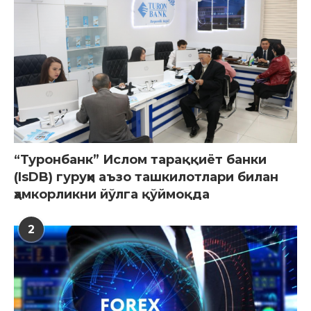
“Туронбанк” Ислом тараққиёт банки
(IsDB) гуруҳи аъзо ташкилотлари билан
ҳамкорликни йўлга қўймоқда
2