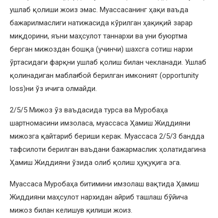
ушлаб қолиши жоиз эмас. Муассасанинг ҳақи ваъда
бажарилмаслиги натижасида кўрилган ҳақиқий зарар
миқдорини, яъни маҳсулот таннархи ва уни буюртма
берган мижоздан бошқа (учинчи) шахсга сотиш нархи
ўртасидаги фарқни ушлаб қолиш билан чекланади. Ушлаб
қолинадиган маблағ бой берилган имконият (opportunity
loss)ни ўз ичига олмайди.
2/5/5 Мижоз ўз ваъдасида турса ва Муробаҳа
шартномасини имзоласа, муассаса Ҳамиш Жиддияни
мижозга қайтариб бериши керак. Муассаса 2/5/3 бандда
тафсилоти берилган ваъдани бажармаслик ҳолатидагина
Ҳамиш Жиддияни ўзида олиб қолиш ҳуқуқига эга.
Муассаса Муробаҳа битимини имзолаш вақтида Ҳамиш
Жиддияни маҳсулот нархидан айриб ташлаш бўйича
мижоз билан келишув қилиши жоиз.