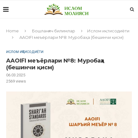
Home
Бошланғич билимлар
Ислом иқтисодиёти
AAOIFI меъёрлари №8: Муробаҳа (бешинчи қисм)
ИСЛОМ ИҚТИСОДИЁТИ
AAOIFI меъёрлари №8: Муробаҳа
(бешинчи қисм)
06.03.2025
2569
views