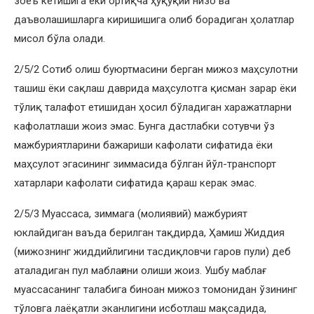
зоеъ кетишига ёки ортиқча ҳуқуқий низо ва
даъволашишларга киришишига олиб борадиган ҳолатлар
мисол бўла олади.
2/5/2 Сотиб олиш буюртмасини берган мижоз маҳсулотни
ташиш ёки сақлаш даврида маҳсулотга қисман зарар ёки
тўлиқ талафот етишидан ҳосил бўладиган харажатларни
кафолатлаши жоиз эмас. Бунга дастлабки сотувчи ўз
мажбуриятларини бажариши кафолати сифатида ёки
маҳсулот эгасининг зиммасида бўлган йўл-транспорт
хатарлари кафолати сифатида қараш керак эмас.
2/5/3 Муассаса, зиммага (молиявий) мажбурият
юклайдиган ваъда берилган тақдирда, Ҳамиш Жиддия
(мижознинг жиддийлигини тасдиқловчи гаров пули) деб
аталадиган пул маблағини олиши жоиз. Ушбу маблағ
муассасанинг талабига биноан мижоз томонидан ўзининг
тўловга лаёқатли эканлигини исботлаш мақсадида,