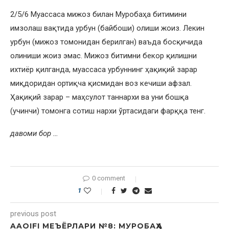
2/5/6 Муассаса мижоз билан Муробаҳа битимини
имзолаш вақтида урбун (байбоши) олиши жоиз. Лекин
урбун (мижоз томонидан берилган) ваъда босқичида
олиниши жоиз эмас. Мижоз битимни бекор қилишни
ихтиёр қилганда, муассаса урбуннинг ҳақиқий зарар
миқдоридан ортиқча қисмидан воз кечиши афзал.
Ҳақиқий зарар – маҳсулот таннархи ва уни бошқа
(учинчи) томонга сотиш нархи ўртасидаги фарққа тенг.
давоми бор …
0 comment
1
previous post
AAOIFI МЕЪЁРЛАРИ №8: МУРОБАҲА