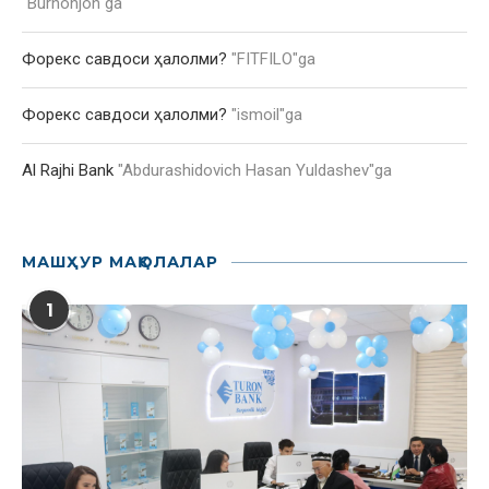
"
Burhonjon
"ga
Форекс савдоси ҳалолми?
"
FITFILO
"ga
Форекс савдоси ҳалолми?
"
ismoil
"ga
Al Rajhi Bank
"
Abdurashidovich Hasan Yuldashev
"ga
МАШҲУР МАҚОЛАЛАР
1