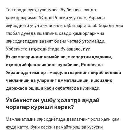
Тез орада сулҳ тузилмаса, бу бизнинг савдо
ҳамкорларимиз бўлган Россия учун ҳам, Украина
иқтисодиёти учун ҳам аянчли оқибатларга олиб боради. Биз
глобал дунёда яшаяпмиз, савдо ҳамкорларимиз
иқтисодиётидаги вазият бизни четлаб ўтолмайди.
Ўзбекистон иқтисодиётида бу аввало
, пул
ўтказмаларининг камайиши, экспортни қисқариши,
иқтисодий фаолликнинг сусайиши, Россия ва
Украинадан импорт маҳсулотларининг кириб келиши
чекланиши ва уларнинг қимматлашиши, ишсизлик
даражаси ошиши
каби оқибатларда кўринади.
Ўзбекистон ушбу ҳолатда қандай
чоралар кўриши керак?
Мамлакатимиз иқтисодиётида давлатнинг роли ҳали ҳам
жуда катта, буни кескин камайтириш ва хусусий