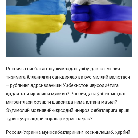
Россияга нисбатан, шу жумладан ушбу давлат молия
тизимига қўлланилган санкциялар ва рус миллий валютаси
– рублнинг қадрсизланиши Ўзбекистон иқтисодиётига
қандай таъсир қилиши мумкин? Россиядаги ўзбек меҳнат
мигрантлари ҳозирги шароитда нима қилгани маъқул?
Эҳтимолий молиявий-иқтисодий инқироз оқибатларига қарши
туриш учун қандай чоралар кўриш керак?
Россия-Украина муносабатларининг кескинлашиб, ҳарбий