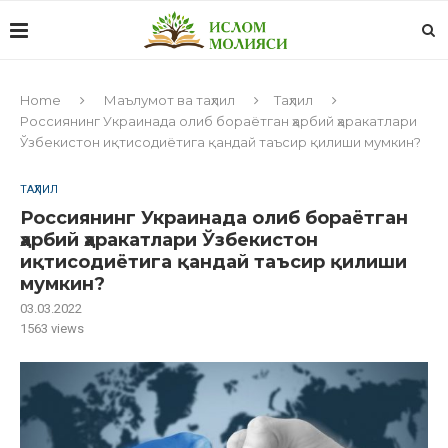
Home
Маълумот ва таҳлил
Таҳлил
Россиянинг Украинада олиб бораётган ҳарбий ҳаракатлари
Ўзбекистон иқтисодиётига қандай таъсир қилиши мумкин?
ТАҲЛИЛ
Россиянинг Украинада олиб бораётган
ҳарбий ҳаракатлари Ўзбекистон
иқтисодиётига қандай таъсир қилиши
мумкин?
03.03.2022
1563
views