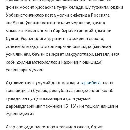
фоизи Россия ҳиссасига тўғри келади, шу туфайли, оддий
Ўзбекистонликлар истеъмолчи сифатида Россияга
нисбатан қўлланилаётган таъсир чоралари, ҳамда
мамлакатимизнинг яна бир йирик иқтисодий ҳамкори
бўлган Украинадаги урушнинг таъсирини аввало,
истеъмол маҳсулотлари нархини ошишида (масалан,
ўсимлик ёғи, баъзи озиқ-овқат маҳсулотлари, металл, ёғоч
каби қурилиш материаллари нархининг ошишида)
сезишлари мумкин.
Аҳолимизнинг умумий даромадлари
таркибига
назар
ташлайдиган бўлсак, республика ташқарисидан келиб
тушадиган пул ўтказмалари аҳоли умумий
даромадларининг тахминан 15−16% ни ташкил қилишини
кўриш мумкин.
Агар алоҳида вилоятлар кесимида олсак, баъзи