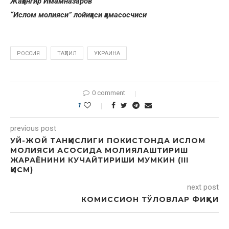
Жаҳонгир Имамназаров
“Ислом молияси” лойиҳаси ҳамасосчиси
РОССИЯ
ТАҲЛИЛ
УКРАИНА
0 comment
1
previous post
УЙ-ЖОЙ ТАНҚИСЛИГИ ПОКИСТОНДА ИСЛОМ
МОЛИЯСИ АСОСИДА МОЛИЯЛАШТИРИШ
ЖАРАЁНИНИ КУЧАЙТИРИШИ МУМКИН (III
ҚИСМ)
next post
КОМИССИОН ТЎЛОВЛАР ФИҚҲИ