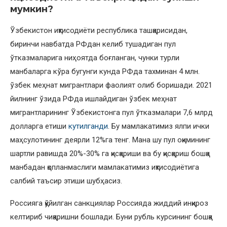
мумкин?
Ўзбекистон иқтисодиёти республика ташқарисидан,
биринчи навбатда РФдан келиб тушадиган пул
ўтказмаларига ниҳоятда боғланган, чунки турли
манбаларга кўра бугунги кунда РФда тахминан 4 млн.
ўзбек меҳнат мигрантлари фаолият олиб боришади. 2021
йилнинг ўзида РФда ишлайдиган ўзбек меҳнат
мигрантларининг Ўзбекистонга пул ўтказмалари 7,6 млрд
долларга етиши
кутилганди
. Бу мамлакатимиз ялпи ички
маҳсулотининг деярли 12%га тенг. Мана шу пул оқимининг
шартли равишда 20%-30% га қисқариши ва бу қисқариш бошқа
манбадан қопланмаслиги мамлакатимиз иқтисодиётига
салбий таъсир этиши шубҳасиз.
Россияга қўйилган санкциялар Россияда жиддий инқироз
келтириб чиқаришни бошлади. Буни рубль курсининг бошқа