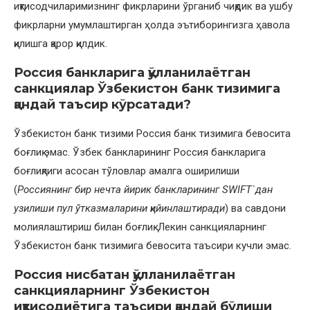
иқтисодчиларимизнинг фикрларини ўрганиб чиқдик ва ушбу
фикрларни умумлаштирган ҳолда эътиборингизга ҳавола
қилишга қарор қилдик.
Россия банкларига қўлланилаётган
санкциялар Ўзбекистон банк тизимига
қандай таъсир кўрсатади?
Ўзбекистон банк тизими Россия банк тизимига бевосита
боғлиқ эмас. Ўзбек банкларининг Россия банкларига
боғлиқлиги асосан тўловлар амалга оширилиши
(
Россиянинг бир нечта йирик банкларининг SWIFT`дан
узилиши пул ўтказмаларини қийинлаштиради
) ва савдони
молиялаштириш билан боғлиқ. Лекин санкцияларнинг
Ўзбекистон банк тизимига бевосита таъсири кучли эмас.
Россия нисбатан қўлланилаётган
санкцияларнинг Ўзбекистон
иқтисодиётига таъсири қандай бўлиши