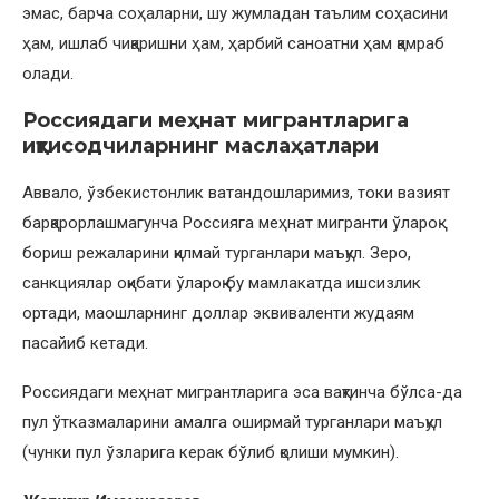
эмас, барча соҳаларни, шу жумладан таълим соҳасини
ҳам, ишлаб чиқаришни ҳам, ҳарбий саноатни ҳам қамраб
олади.
Россиядаги меҳнат мигрантларига
иқтисодчиларнинг маслаҳатлари
Аввало, ўзбекистонлик ватандошларимиз, токи вазият
барқарорлашмагунча Россияга меҳнат мигранти ўлароқ
бориш режаларини қилмай турганлари маъқул. Зеро,
санкциялар оқибати ўлароқ бу мамлакатда ишсизлик
ортади, маошларнинг доллар эквиваленти жудаям
пасайиб кетади.
Россиядаги меҳнат мигрантларига эса вақтинча бўлса-да
пул ўтказмаларини амалга оширмай турганлари маъқул
(чунки пул ўзларига керак бўлиб қолиши мумкин).