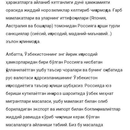
ҳаракатларга айланиб кетганлиги дунё ҳамжамияти
орасида жиддий норозиликлар келтириб чиқармоқда. Ғарб
мамлакатлари ва уларнинг иттифоқчилари (Япония,
Австралия ва бошқалар) томонидан Россияга қарши турли
санкциялар (сиёсий, иқтисодий, маданий-маънавий…)
эълон қилинмоқда.
Албатта, Ўзбекистоннинг энг йирик иқтисодий
ҳамкорларидан бири бўлган Россияга нисбатан
қўлланилаётган ушбу таъсир чоралари ва бунинг оқибатида
рус валютаси қадрсизланишининг Ўзбекистон
иқтисодиётига таъсир қилиши шубҳасиз. Россияда юз
бериши кутилаётган инқироз шароитида ўзбек меҳнат
мигрантлари масаласи, ушбу мамлакат билан олиб
бориладиган экспорт ва импорт билан боғлиқ амалиётлар
жиддий равишда кўриб чиқилиши керак бўлган
масалаларга айланиши табиий. Биз бу масалада