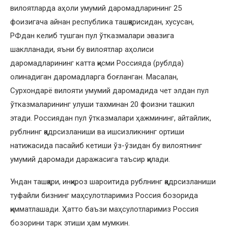
вилоятларда аҳоли умумий даромадларининг 25
фоизигача айнан республика ташқарисидан, хусусан,
РФдан келиб тушган пул ўтказмалари эвазига
шаклланади, яъни бу вилоятлар аҳолиси
даромадларининг катта қисми Россияда (рублда)
олинадиган даромадларга боғланган. Масалан,
Сурхондарё вилояти умумий даромадида чет элдан пул
ўтказмаларининг улуши тахминан 20 фоизни ташкил
этади. Россиядан пул ўтказмалари ҳажмининг, айтайлик,
рублнинг қадрсизланиши ва ишсизликнинг ортиши
натижасида пасайиб кетиши ўз-ўзидан бу вилоятнинг
умумий даромади даражасига таъсир қилади.
Ундан ташқари, инқироз шароитида рублнинг қадрсизланиши
туфайли бизнинг маҳсулотларимиз Россия бозорида
қимматлашади. Ҳатто баъзи маҳсулотларимиз Россия
бозорини тарк этиши ҳам мумкин.