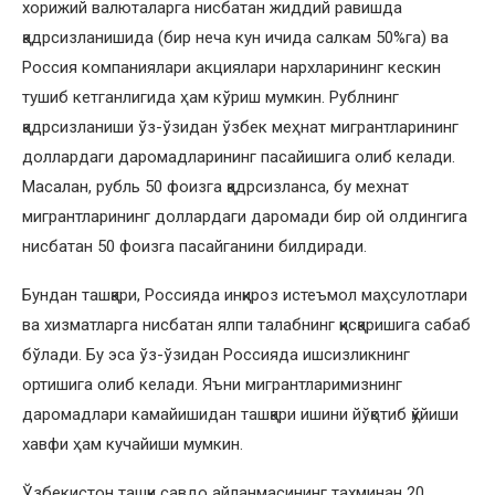
хорижий валюталарга нисбатан жиддий равишда
қадрсизланишида (бир неча кун ичида салкам 50%га) ва
Россия компаниялари акциялари нархларининг кескин
тушиб кетганлигида ҳам кўриш мумкин. Рублнинг
қадрсизланиши ўз-ўзидан ўзбек меҳнат мигрантларининг
доллардаги даромадларининг пасайишига олиб келади.
Масалан, рубль 50 фоизга қадрсизланса, бу мехнат
мигрантларининг доллардаги даромади бир ой олдингига
нисбатан 50 фоизга пасайганини билдиради.
Бундан ташқари, Россияда инқироз истеъмол маҳсулотлари
ва хизматларга нисбатан ялпи талабнинг қисқаришига сабаб
бўлади. Бу эса ўз-ўзидан Россияда ишсизликнинг
ортишига олиб келади. Яъни мигрантларимизнинг
даромадлари камайишидан ташқари ишини йўқотиб қўйиши
хавфи ҳам кучайиши мумкин.
Ўзбекистон ташқи савдо айланмасининг тахминан 20