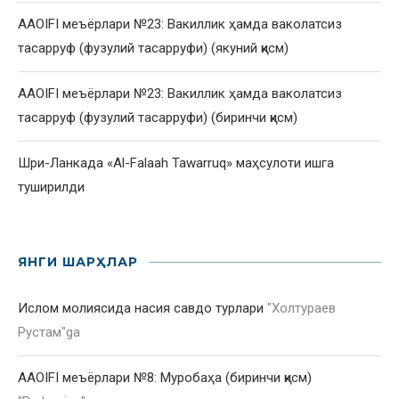
AAOIFI меъёрлари №23: Вакиллик ҳамда ваколатсиз
тасарруф (фузулий тасарруфи) (якуний қисм)
AAOIFI меъёрлари №23: Вакиллик ҳамда ваколатсиз
тасарруф (фузулий тасарруфи) (биринчи қисм)
Шри-Ланкада «Al-Falaah Tawarruq» маҳсулоти ишга
туширилди
ЯНГИ ШАРҲЛАР
Ислом молиясида насия савдо турлари
"
Холтураев
Рустам
"ga
AAOIFI меъёрлари №8: Муробаҳа (биринчи қисм)