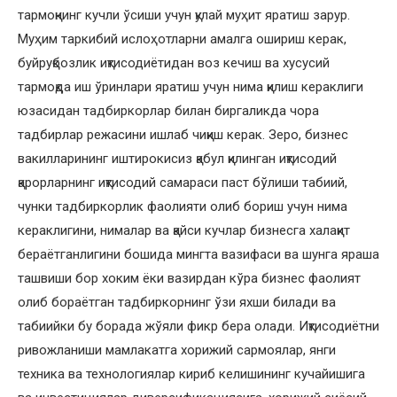
тармоқнинг кучли ўсиши учун қулай муҳит яратиш зарур.
Муҳим таркибий ислоҳотларни амалга ошириш керак,
буйруқбозлик иқтисодиётидан воз кечиш ва хусусий
тармоқда иш ўринлари яратиш учун нима қилиш кераклиги
юзасидан тадбиркорлар билан биргаликда чора
тадбирлар режасини ишлаб чиқиш керак. Зеро, бизнес
вакилларининг иштирокисиз қабул қилинган иқтисодий
қарорларнинг иқтисодий самараси паст бўлиши табиий,
чунки тадбиркорлик фаолияти олиб бориш учун нима
кераклигини, нималар ва қайси кучлар бизнесга халақит
бераётганлигини бошида мингта вазифаси ва шунга яраша
ташвиши бор хоким ёки вазирдан кўра бизнес фаолият
олиб бораётган тадбиркорнинг ўзи яхши билади ва
табиийки бу борада жўяли фикр бера олади. Иқтисодиётни
ривожланиши мамлакатга хорижий сармоялар, янги
техника ва технологиялар кириб келишининг кучайишига