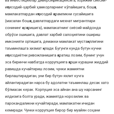
ва инвестициялар диверсификациясига, хорижий сиёсий-
иқтисодий-ҳарбий ҳамкорларнинг кўпайишига, бошқа
мамлакатлардан иқтисодий қарамликни сусайишига
(масалан бошқа давлатлардаги мехнат мигрантлари
сонининг қисқаришига), мамлакатнинг сиёсий майдонда
обрўси ошишига, давлат харбий салоҳиятини ошириш
имконияти ортишига, демакки мамлакат мустақиллигини
таъминлашга хизмат қилади. Бугунги кунда бутун кучни
иқтисодиётни ривожланишига қаратиш лозим, бунинг учун
эса биринчи навбатда коррупцияга қарши курашни жиддий
равишда кучайтириш лозим, чунки жамиятни
бирлаштирадиган, уни бир бутун-яхлит кучга
айлантирадиган нарса бу адолатни таъминлаш десак хато
бўлмасак керак. Корпуция эса айнан ана шу нарсанинг
илдизига болта уради, жамиятда норозилик ва
парокандаликни кучайтиради, мамлакатни ичидан
кемиради. Чунки коррупция бирор бир муайян соҳани