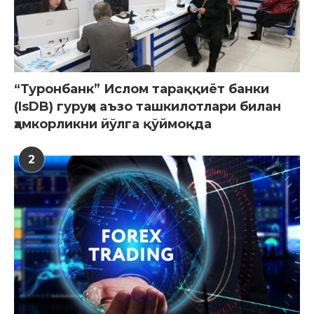
“Туронбанк” Ислом тараққиёт банки
(IsDB) гуруҳи аъзо ташкилотлари билан
ҳамкорликни йўлга қўймоқда
2