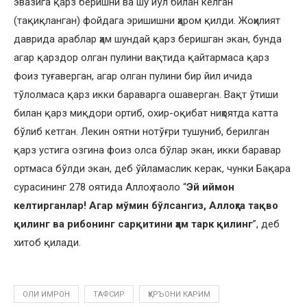
эвазига қарз беришни ва шу йўл билан келган
(тақиқланган) фойдага эришишни ҳаром қилди. Жоҳилият
даврида араблар ҳам шундай қарз беришган экан, бунда
агар қарздор олган пулини вақтида қайтармаса қарз
фоиз туғаверган, агар олган пулини бир йил ичида
тўлолмаса қарз икки бараварга ошаверган. Вақт ўтиши
билан қарз миқдори ортиб, охир-оқибат ниҳоятда катта
бўлиб кетган. Лекин оятни нотўғри тушуниб, берилган
қарз устига озгина фоиз олса бўлар экан, икки баравар
ортмаса бўлди экан, деб ўйламаслик керак, чунки Бақара
сурасининг 278 оятида Аллоҳ таоло “
Эй иймон
келтирганлар! Агар мўмин бўлсангиз, Аллоҳга тақво
қилинг ва рибонинг сарқитини ҳам тарк қилинг
”, деб
хитоб қилади.
ОЛИ ИМРОН
ТАФСИР
ҚУРЪОНИ КАРИМ