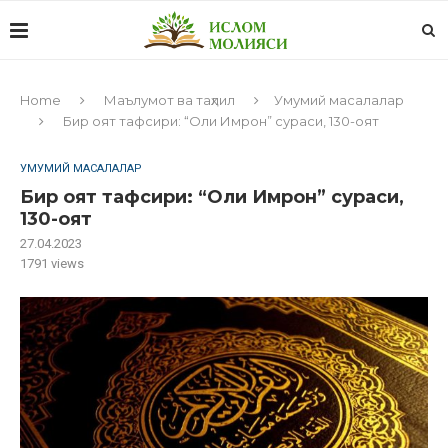
Home
Маълумот ва таҳлил
Умумий масалалар
Бир оят тафсири: “Оли Имрон” сураси, 130-оят
УМУМИЙ МАСАЛАЛАР
Бир оят тафсири: “Оли Имрон” сураси,
130-оят
27.04.2023
1791
views