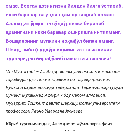
эмас.
Берган қарзингизни й
илдан
йилга ўс
тириб,
икки баравар
ва ундан ҳам ортиқ қилиб олманг
.
Аллоҳдан қўрқинг ва
сўдхўрликка берилиб
қарзингизни икки баравар оширишга интил
манг
.
Бошқаларнинг мулкини ноҳақ
йўл билан
еманг.
Шояд,
рибо (
судхўрлик
)нинг катта ва кичик
турларидан
йироқ бўлиб
нажотга эришасиз
!
“Ал-Мунтаҳаб” – Ал-Азҳар ислом университети жамоаси
тарафидан рус тилига таржима ва тафсир қилинган
Қуръони карим асосида тайёрланди. Таржимонлар гуруҳи:
Сумайя Мухаммад Афифи, Абду Салом ал-Манси,
муҳаррир: Тошкент давлат шарқшунослик университети
профессори Раъно Умаровна Хўжаева.
Кўриб турганимиздек, Аллоҳ таоло мўминларга фоиз