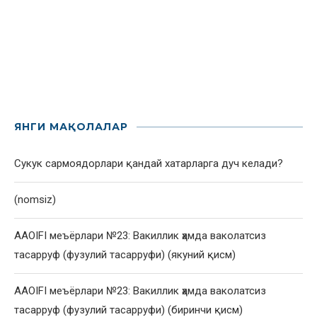
ЯНГИ МАҚОЛАЛАР
Сукук сармоядорлари қандай хатарларга дуч келади?
(nomsiz)
AAOIFI меъёрлари №23: Вакиллик ҳамда ваколатсиз
тасарруф (фузулий тасарруфи) (якуний қисм)
AAOIFI меъёрлари №23: Вакиллик ҳамда ваколатсиз
тасарруф (фузулий тасарруфи) (биринчи қисм)