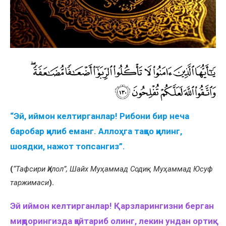
“Эй, иймон келтирганлар! Рибони бир неча
баробар қилиб еманг. Аллоҳга тақво қилинг,
шоядки, нажот топсангиз”.
(
“Тафсири Ҳилол”, Шайх Муҳаммад Содиқ Муҳаммад Юсуф
таржимаси
).
Эй иймон келтирганлар! Қарзларингизни
берган
миқдор
ингиз
да қайтариб олинг, лекин
ундан
ортиқ