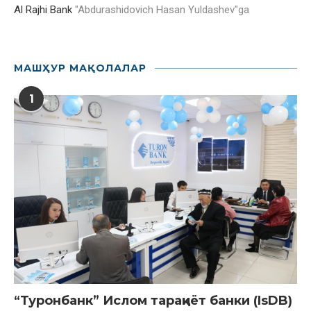
Al Rajhi Bank
"
Abdurashidovich Hasan Yuldashev
"ga
МАШҲУР МАҚОЛАЛАР
1
“Туронбанк” Ислом тараққиёт банки (IsDB)