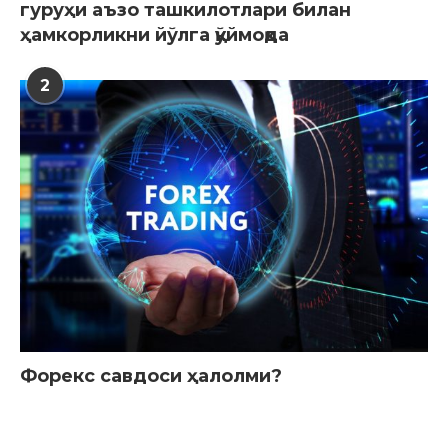
гуруҳи аъзо ташкилотлари билан
ҳамкорликни йўлга қўймоқда
2
Форекс савдоси ҳалолми?