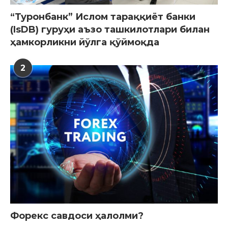
“Туронбанк” Ислом тараққиёт банки
(IsDB) гуруҳи аъзо ташкилотлари билан
ҳамкорликни йўлга қўймоқда
2
Форекс савдоси ҳалолми?