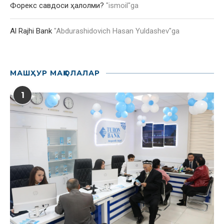
Форекс савдоси ҳалолми?
"
ismoil
"ga
Al Rajhi Bank
"
Abdurashidovich Hasan Yuldashev
"ga
МАШҲУР МАҚОЛАЛАР
1