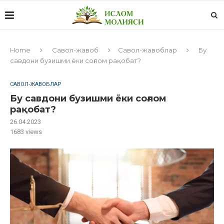
Home
Савол-жавоб
Савол-жавоблар
Бу
савдони бузишми ёки соғлом рақобат?
САВОЛ-ЖАВОБЛАР
Бу савдони бузишми ёки соғлом
рақобат?
26.04.2023
1683
views