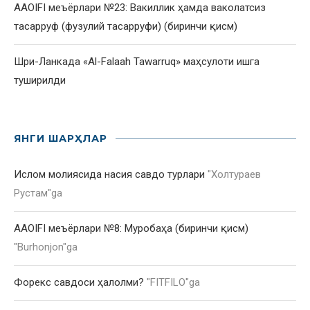
AAOIFI меъёрлари №23: Вакиллик ҳамда ваколатсиз
тасарруф (фузулий тасарруфи) (биринчи қисм)
Шри-Ланкада «Al-Falaah Tawarruq» маҳсулоти ишга
туширилди
ЯНГИ ШАРҲЛАР
Ислом молиясида насия савдо турлари
"
Холтураев
Рустам
"ga
AAOIFI меъёрлари №8: Муробаҳа (биринчи қисм)
"
Burhonjon
"ga
Форекс савдоси ҳалолми?
"
FITFILO
"ga