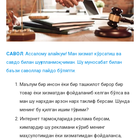
CАВОЛ
: Ассалому алайкум! Ман хизмат кўрсатиш ва
савдо билан шуғулланмоқчиман. Шу муносабат билан
баъзи саволлар пайдо бўляпти.
Маълум бир инсон ёки бир ташкилот бирор бир
товар ёки хизматдан фойдаланиб келган бўлса ва
ман шу нархдан арзон нарх таклиф берсам. Шунда
менинг бу қилган ишим тўғрими?
Интернет тармоқларида реклама берсам,
кимлардир шу рекламани кўриб менинг
маҳсулотимдан ёки хизматимдан фойдаланса,