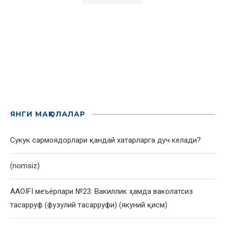
ЯНГИ МАҚОЛАЛАР
Сукук сармоядорлари қандай хатарларга дуч келади?
(nomsiz)
AAOIFI меъёрлари №23: Вакиллик ҳамда ваколатсиз
тасарруф (фузулий тасарруфи) (якуний қисм)