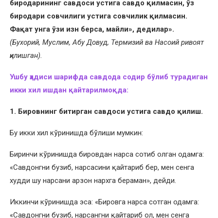
биродарининг савдоси устига савдо қилмасин, ўз
биродари совчилиги устига совчилик қилмасин.
Фақат унга ўзи изн берса, майли», дедилар».
(Бухорий, Муслим, Абу Довуд, Термизий ва Насоий ривоят
қилишган).
Ушбу ҳадиси шарифда савдода содир бўлиб турадиган
икки хил ишдан қайтарилмоқда:
1. Бировнинг битирган савдоси устига савдо қилиш.
Бу икки хил кўринишда бўлиши мумкин:
Биринчи кўринишда бировдан нарса сотиб олган одамга:
«Савдонгни бузиб, нарсасини қайтариб бер, мен сенга
худди шу нарсани арзон нархга бераман», дейди.
Иккинчи кўринишда эса: «Бировга нарса сотган одамга:
«Савдонгни бузиб, нарсангни қайтариб ол, мен сенга