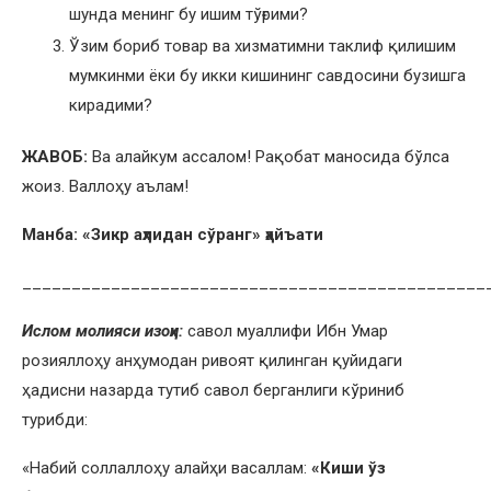
шунда менинг бу ишим тўғрими?
Ўзим бориб товар ва хизматимни таклиф қилишим
мумкинми ёки бу икки кишининг савдосини бузишга
кирадими?
ЖАВОБ:
Ва алайкум ассалом! Рақобат маносида бўлса
жоиз. Валлоҳу аълам!
Манба: «Зикр аҳлидан сўранг» ҳайъати
_______________________________________________
Ислом молияси изоҳи:
савол муаллифи Ибн Умар
розияллоҳу анҳумодан ривоят қилинган қуйидаги
ҳадисни назарда тутиб савол берганлиги кўриниб
турибди:
«Набий соллаллоҳу алайҳи васаллам:
«Киши ўз