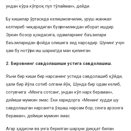
ундан кўра кўпроқ пул тўлайман», дейди.
Бу кишилар ўртасида келишмовчилик, уруш-жанжал
келтириб чиқарадиган бузғунчиликдан иборат ишдир.
Эркин бозор қоидасига, одамларнинг баъзилари
баъзиларидан фойда олишига зид нарсадир. Шунинг учун
ҳам бу нотўғри иш шариатда ман қилинган.
2. Бировнинг савдолашиши устига савдолашиш.
Яъни бир киши бир нарсанинг устида савдолашиб қўйди,
ҳали бир йўла сотиб олгани йўқ. Шунда бир одам келиб,
сотувчига: «Менга сотсанг, ундан кўп нарх бераман»,
дейиши мумкин эмас. Ёки харидорга: «Менинг худди шу
савдолашган нарсангга ўхшаш нарсам бор, сенга арзонга
бераман», дейиши мумкин эмас.
Агар ҳадисни ва унга берилган шарҳни диққат билан