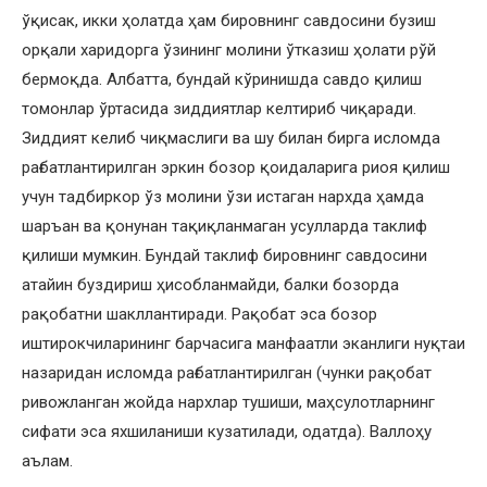
ўқисак, икки ҳолатда ҳам бировнинг савдосини бузиш
орқали харидорга ўзининг молини ўтказиш ҳолати рўй
бермоқда. Албатта, бундай кўринишда савдо қилиш
томонлар ўртасида зиддиятлар келтириб чиқаради.
Зиддият келиб чиқмаслиги ва шу билан бирга исломда
рағбатлантирилган эркин бозор қоидаларига риоя қилиш
учун тадбиркор ўз молини ўзи истаган нархда ҳамда
шаръан ва қонунан тақиқланмаган усулларда таклиф
қилиши мумкин. Бундай таклиф бировнинг савдосини
атайин буздириш ҳисобланмайди, балки бозорда
рақобатни шакллантиради. Рақобат эса бозор
иштирокчиларининг барчасига манфаатли эканлиги нуқтаи
назаридан исломда рағбатлантирилган (чунки рақобат
ривожланган жойда нархлар тушиши, маҳсулотларнинг
сифати эса яхшиланиши кузатилади, одатда). Валлоҳу
аълам.