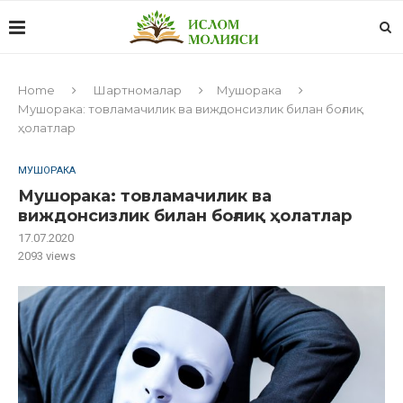
Home
Шартномалар
Мушорака
Мушорака: товламачилик ва виждонсизлик билан боғлиқ
ҳолатлар
МУШОРАКА
Мушорака: товламачилик ва
виждонсизлик билан боғлиқ ҳолатлар
17.07.2020
2093
views