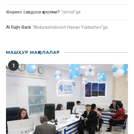
Форекс савдоси ҳалолми?
"
ismoil
"ga
Al Rajhi Bank
"
Abdurashidovich Hasan Yuldashev
"ga
МАШҲУР МАҚОЛАЛАР
1