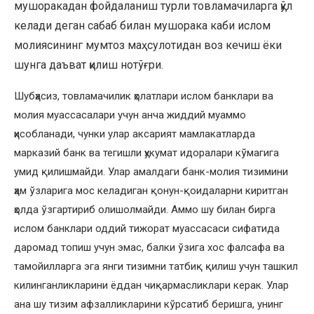
мушоракадан фойдаланиш турли товламачиларга қўл
келади деган сабаб билан мушорака каби ислом
молиясининг мумтоз маҳсулотидан воз кечиш ёки
шунга даъват қилиш нотўғри.
Шубҳасиз, товламачилик ҳолатлари ислом банклари ва
молия муассасалари учун анча жиддий муаммо
ҳисобланади, чунки улар аксарият мамлакатларда
марказий банк ва тегишли ҳукумат идоралари кўмагига
умид қилишмайди. Улар амалдаги банк-молия тизимини
ҳам ўзларига мос келадиган қонун-қоидаларни киритган
ҳолда ўзгартириб олишолмайди. Аммо шу билан бирга
ислом банклари оддий тижорат муассасаси сифатида
даромад топиш учун эмас, балки ўзига хос фалсафа ва
тамойилларга эга янги тизимни татбиқ қилиш учун ташкил
килинганликларини ёддан чиқармасликлари керак. Улар
ана шу тизим афзалликларини кўрсатиб беришга, унинг