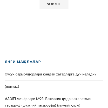
ЯНГИ МАҚОЛАЛАР
Сукук сармоядорлари қандай хатарларга дуч келади?
(nomsiz)
AAOIFI меъёрлари №23: Вакиллик ҳамда ваколатсиз
тасарруф (фузулий тасарруфи) (якуний қисм)