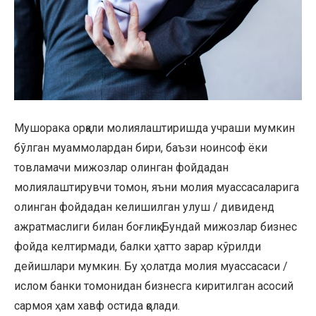
Мушорака орқали молиялаштиришда учраши мумкин
бўлган муаммолардан бири, баъзи ноинсоф ёки
товламачи мижозлар олинган фойдадан
молиялаштирувчи томон, яъни молия муассасаларига
олинган фойдадан келишилган улуш / дивиденд
ажратмаслиги билан боғлиқ. Бундай мижозлар бизнес
фойда келтирмади, балки ҳатто зарар кўрилди
дейишлари мумкин. Бу ҳолатда молия муассасаси /
ислом банки томонидан бизнесга киритилган асосий
сармоя ҳам хавф остида қолади.