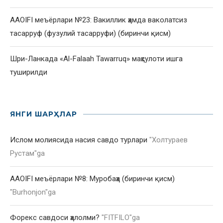
AAOIFI меъёрлари №23: Вакиллик ҳамда ваколатсиз
тасарруф (фузулий тасарруфи) (биринчи қисм)
Шри-Ланкада «Al-Falaah Tawarruq» маҳсулоти ишга
туширилди
ЯНГИ ШАРҲЛАР
Ислом молиясида насия савдо турлари
"
Холтураев
Рустам
"ga
AAOIFI меъёрлари №8: Муробаҳа (биринчи қисм)
"
Burhonjon
"ga
Форекс савдоси ҳалолми?
"
FITFILO
"ga