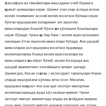
фалсафаси ва тамойиллари мақсадини очиб беришга
ҳаракат қилишлари керак. Шунинг учун улар аслида ислом
молия тизимининг асосий молия воситаси бўлиши керак
бўлган мушоракани ўзларининг энг ишончли
мижозларидан бошлаб бўлса ҳам қўллашни бошлашлари
керак бўлади. Чунки ҳар бир банк / молия муассасасининг
синовдан ўтган ишончли мижозлари бўлади. Ана шундай
мижозларни асл мушорака воситаси ёрдамида
молиялаштириш бошқа молия муассасалари ва
мижозларига ҳам ибрат бўлиб, молия бозорида ана
шундай амалиётнинг кенгайишига хизмат қилади.
Шунингдек, баъзи соҳалар / иқтисодиёт тармоқлари борки
уларда мушоракани қўллаш анча осон. Масалан,
мушорака маҳсулот ёки хом ашё экспорт-импортини
молиялаштиришда жуда қўл келиши мумкин. Чунки
экспорт-импорт амалиётида алдаш ва фойдани яшириш
осон эмас (экпорт-импорт қилувчи томонлар чет элдан