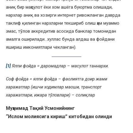
аниқ бир маҳсулот ёки хом ашёга буюртма олишади,
нархлар аниқ ва хозирги интернет ривожланган даврда
таклиф қилинган нархларни текшириб олиш ҳам муаммо
эмас, тўлов аккредитив асосида банклар томонидан
амалга оширилади…хуллас бунда алдаш ва фойдани
яшириш имкониятлари чекланган).
[1]
Ялпи фойда = даромадлар – ма
сулот таннархи.
Соф фойда = ялпи фойда – фаолиятга доир жами
харажатлар (ишчи ходимлар маоши, транспорт
харажатлари, ижара тўловлари) – солиқлар
Муҳаммад Тақий Усмонийнинг
“Ислом молиясига кириш” китобидан олинди