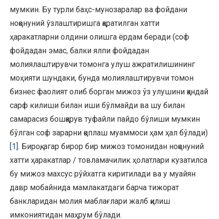
мумкин. Бу турли баҳс-мунозаралар ва фойдани
ноқонуний ўзлаштиришга қаратилган хатти
ҳаракатларни олдини олишга ёрдам беради (соф
фойдадан эмас, балки ялпи фойдадан
молиялаштирувчи томонга улуш ажратилишининг
моҳияти шундаки, бунда молиялаштирувчи томон
бизнес фаолият олиб борган мижоз ўз улушини қандай
сарф килиши билан иши бўлмайди ва шу билан
самарасиз бошқарув туфайли пайдо бўлиши мумкин
бўлган соф зарарни қоплаш муаммоси ҳам ҳал бўлади)
[1]
. Бироқ, агар бирор бир мижоз томонидан ноқонуний
хатти ҳаракатлар / товламачилик ҳолатлари кузатилса
бу мижоз махсус рўйхатга киритилади ва у муайян
давр мобайнида мамлакатдаги барча тижорат
банкларидан молия маблағлари жалб қилиш
имкониятидан маҳрум бўлади.