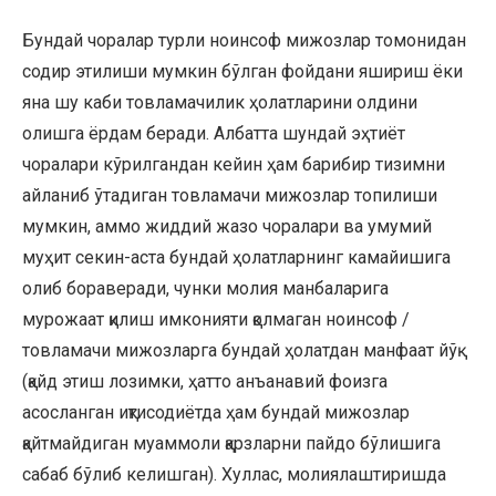
Бундай чоралар турли ноинсоф мижозлар томонидан
содир этилиши мумкин бўлган фойдани яшириш ёки
яна шу каби товламачилик ҳолатларини олдини
олишга ёрдам беради. Албатта шундай эҳтиёт
чоралари кўрилгандан кейин ҳам барибир тизимни
айланиб ўтадиган товламачи мижозлар топилиши
мумкин, аммо жиддий жазо чоралари ва умумий
муҳит секин-аста бундай ҳолатларнинг камайишига
олиб бораверади, чунки молия манбаларига
мурожаат қилиш имконияти қолмаган ноинсоф /
товламачи мижозларга бундай ҳолатдан манфаат йўқ
(қайд этиш лозимки, ҳатто анъанавий фоизга
асосланган иқтисодиётда ҳам бундай мижозлар
қайтмайдиган муаммоли қарзларни пайдо бўлишига
сабаб бўлиб келишган). Хуллас, молиялаштиришда