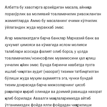
Албатта бу хавотирга арзийдиган масала, айниқса
порахўрлик ва молиявий товламачилик ривожланган
жамиятларда. Аммо бу масаланинг ечими кўпчилик
ўйлагандек жуда мураккаб эмас.
Агар мамлакатдаги барча банклар Марказий банк ва
ҳукумат ҳимояси ва кўмагида ислом молияси
талаблари асосида фалият олиб борса, у ҳолда
товламачилик/ноинсофлик муаммосини ҳал қилиш
унчалик қийин эмас. Бунда биринчи навбатда пухта
ишлаб чиқилган аудит (назорат) тизими татбиқ этилган
бўлиши жуда муҳим аҳамиятга эга, чунки бундай
тизим доирасида барча мижозларнинг ҳисоб
рақамлари қамраб олинади ва доимий равишда назорат
қилиб борилади. Аввалги мақолаларимизда айтиб
ўтганимиздек фойда ялпи фойдадан чиқарилиши