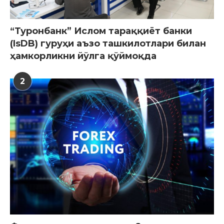
“Туронбанк” Ислом тараққиёт банки
(IsDB) гуруҳи аъзо ташкилотлари билан
ҳамкорликни йўлга қўймоқда
2