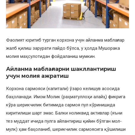
Фаолият юритиб турган корхона учун айланма маблағлар
жалб қилиш зарурати пайдо бўлса, у ҳолда Мушорака
молия маҳсулотидан фойдаланиш мумкин.
Айланма маблағларни шакллантириш
учун молия ажратиш
Корхона сармояси (капитали) ўзаро келишув асосида
баҳоланади. Имом Молик (раҳматуллоҳи алайҳ) фикрига
кўра шерикчилик битимида сармоя пул кўринишида
киритилиши шарт эмас. Балки ноликвид активлар (яъни
тез муддат ичида пулга айлантириш қийин бўлган мол-
мулк) ҳам баҳоланиб, шерикчилик сармоясига қўшилиши