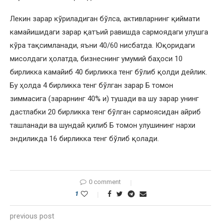
Лекин зарар кўриладиган бўлса, активларнинг қиймати
камайишидаги зарар қатъий равишда сармоядаги улушга
кўра тақсимланади, яъни 40/60 нисбатда. Юқоридаги
мисолдаги ҳолатда, бизнеснинг умумий баҳоси 10
бирликка камайиб 40 бирликка тенг бўлиб қолди дейлик.
Бу ҳолда 4 бирликка тенг бўлган зарар Б томон
зиммасига (зарарнинг 40% и) тушади ва шу зарар унинг
дастлабки 20 бирликка тенг бўлган сармоясидан айриб
ташланади ва шундай қилиб Б томон улушининг нархи
эндиликда 16 бирликка тенг бўлиб қолади.
0 comment
1
previous post