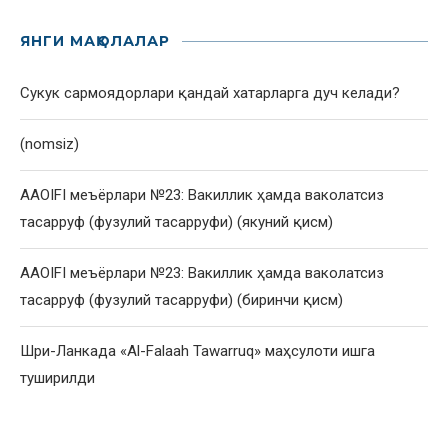
ЯНГИ МАҚОЛАЛАР
Сукук сармоядорлари қандай хатарларга дуч келади?
(nomsiz)
AAOIFI меъёрлари №23: Вакиллик ҳамда ваколатсиз
тасарруф (фузулий тасарруфи) (якуний қисм)
AAOIFI меъёрлари №23: Вакиллик ҳамда ваколатсиз
тасарруф (фузулий тасарруфи) (биринчи қисм)
Шри-Ланкада «Al-Falaah Tawarruq» маҳсулоти ишга
туширилди