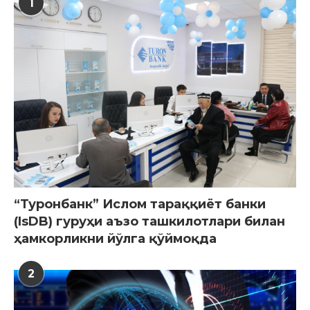
1
“Туронбанк” Ислом тараққиёт банки
(IsDB) гуруҳи аъзо ташкилотлари билан
ҳамкорликни йўлга қўймоқда
2