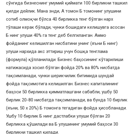
сўнгида бизнеснинг умумий қиймати 100 бирликни ташкил
қилди дейлик. Мана энди, А томон Б томонинг улушини
сотиб олмоқчи бўлса 40 бирликка тенг бўлган нарх
тўлаши керак бўлади, чунки бошидаги келишувга асосан
Б нинг улуши 40% га тенг деб белгиланган. Аммо
фойданинг келишилган нисбатини унинг (яъни Б нинг)
улуши нархида акс эттириш учун бошқа тенглама
(формула) қўлланилади. Бизнес баҳосининг кўтарилиши
натижасида хосил бўлган фойда 20% ва 80% нисбатда
тақсимланади, чунки шерикчилик битимида шундай
фойда тақсимотига келишилган. Бизнес капиталининг
баҳоси 50 бирликка қимматлашгани сабабли, ушбу 50
бирлик 20-80 нисбатда тақсимланади, ва бунда 10 бирлик
(яъни, 50 х 20%) Б томонга тегадиган фойда ҳисобланади.
Ушбу 10 бирлик Б нинг дастлабки улуши бўлган 20
бирликка қўшилади ва Б улушининг умумий баҳоси 30
бирликни ташкил қилади.