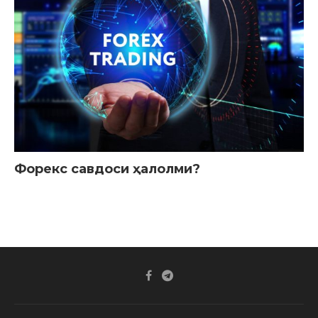
Форекс савдоси ҳалолми?