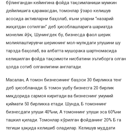
бўлингандан кейингина фойда тақсимланиши мумкин
дейилишига қарамасдан, томонлар ўзаро келишув
асосида активларни баҳолаб, яъни уларни “назарий
жиҳатдан сотилган” деб ҳисоблашларига шариатда
монелик йўқ. Шунингдек бу, бизнесда фаол шерик
молиялаштирувчи шерикнинг мол-мулкдаги улушини шу
тарзда баҳолаб, ва албатта мушорака шартномасида
келишилган фойда тақсимоти нисбатини эътиборга олган
ҳолда сотиб олганлигини англатади.
Масалан, А томон бизнесининг баҳоси 30 бирликка тенг
деб ҳисобланади. Б томон ушбу бизнесга 20 бирлик
миқдорида сармоя киритади ва бизнеснинг умумий
қиймати 50 бирликка етади. Шунда, Б томоннинг
бизнесдаги улуши 40%ни, А томоннинг улуши эса 60%ни
ташкил қилади. Томонлар кўрилган фойданинг 20% Б га
тегиши ҳақида келишиб оладилар. Келишув муддати