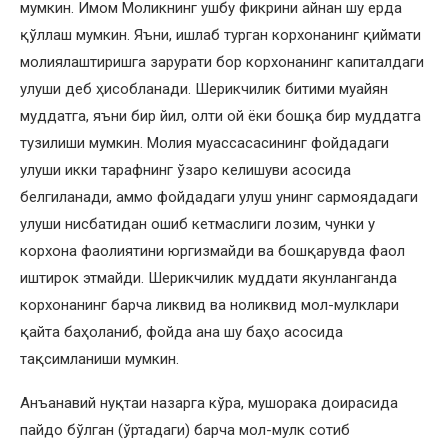
мумкин. Имом Моликнинг ушбу фикрини айнан шу ерда
қўллаш мумкин. Яъни, ишлаб турган корхонанинг қиймати
молиялаштиришга зарурати бор корхонанинг капиталдаги
улуши деб ҳисобланади. Шерикчилик битими муайян
муддатга, яъни бир йил, олти ой ёки бошқа бир муддатга
тузилиши мумкин. Молия муассасасининг фойдадаги
улуши икки тарафнинг ўзаро келишуви асосида
белгиланади, аммо фойдадаги улуш унинг сармоядадаги
улуши нисбатидан ошиб кетмаслиги лозим, чунки у
корхона фаолиятини юргизмайди ва бошқарувда фаол
иштирок этмайди. Шерикчилик муддати якунланганда
корхонанинг барча ликвид ва ноликвид мол-мулклари
қайта баҳоланиб, фойда ана шу баҳо асосида
тақсимланиши мумкин.
Анъанавий нуқтаи назарга кўра, мушорака доирасида
пайдо бўлган (ўртадаги) барча мол-мулк сотиб