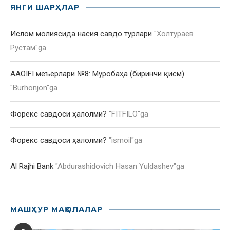
ЯНГИ ШАРҲЛАР
Ислом молиясида насия савдо турлари
"
Холтураев
Рустам
"ga
AAOIFI меъёрлари №8: Муробаҳа (биринчи қисм)
"
Burhonjon
"ga
Форекс савдоси ҳалолми?
"
FITFILO
"ga
Форекс савдоси ҳалолми?
"
ismoil
"ga
Al Rajhi Bank
"
Abdurashidovich Hasan Yuldashev
"ga
МАШҲУР МАҚОЛАЛАР