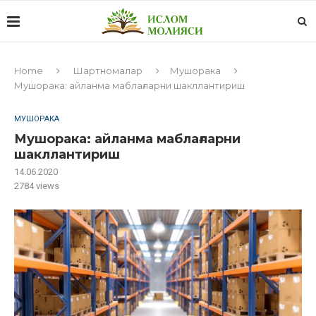
Home
Шартномалар
Мушорака
Мушорака: айланма маблағларни шакллантириш
МУШОРАКА
Мушорака: айланма маблағларни
шакллантириш
14.06.2020
2784
views