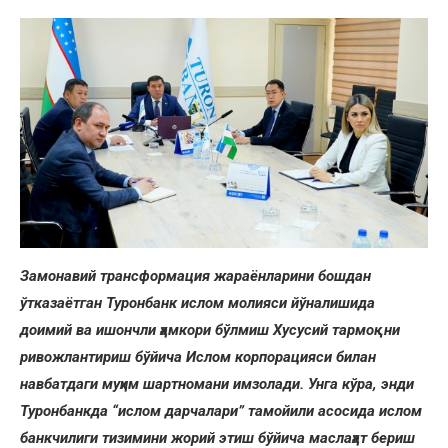
Замонавий трансформация жараёнларини бошдан
ўтказаётган Туронбанк ислом молияси йўналишида
доимий ва ишончли ҳамкори бўлмиш Хусусий тармоқни
ривожлантириш бўйича Ислом корпорацияси билан
навбатдаги муҳим шартномани имзолади. Унга кўра, энди
Туронбанкда “ислом дарчалари” тамойили асосида ислом
банкчилиги тизимини жорий этиш бўйича маслаҳат бериш