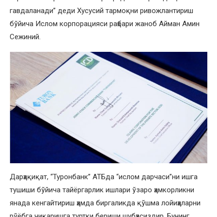
гавдаланади” деди Хусусий тармоқни ривожлантириш
бўйича Ислом корпорацияси раҳбари жаноб Айман Амин
Сежиний.
Дарҳақиқат, “Туронбанк” АТБда “ислом дарчаси”ни ишга
тушиши бўйича тайёргарлик ишлари ўзаро ҳамкорликни
янада кенгайтириш ҳамда биргаликда қўшма лойиҳаларни
рўёбга чиқаришга туртки бериши шубҳасиздир. Бунинг