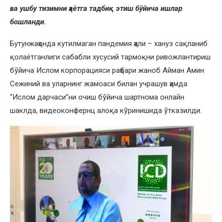
ва ушбу тизимни ҳаётга тадбиқ этиш бўйича ишлар
бошланди.
Бутунжаҳонда кутилмаган пандемия ҳали – хануз сақланиб
қолаётганлиги сабабли хусусий тармоқни ривожлантириш
бўйича Ислом корпорацияси раҳбари жаноб Айман Амин
Сежиний ва уларнинг жамоаси билан учрашув ҳамда
“Ислом дарчаси”ни очиш бўйича шартнома онлайн
шаклда, видеоконфернц алоқа кўринишида ўтказилди.