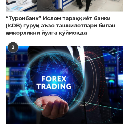
“Туронбанк” Ислом тараққиёт банки
(IsDB) гуруҳи аъзо ташкилотлари билан
ҳамкорликни йўлга қўймоқда
2