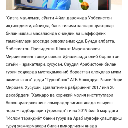
“Сизга маълумки, сўнгги 4 йил давомида Ўзбекистон
иқтисодиёти, айниқса, банк тизими халқаро ҳамкорлар
билан ишлаш масаласида очиқлик ва шаффофлик
тамойиллари асосида ривожланмоқда. Бунда албатта,
Ўзбекистон Президенти Шавкат Миромонович
Мирзиёевнинг ташқи сиёсат йўналишида олиб бораётган
саъйи – ҳаракатлари, хусусан, Саудия Арабистони билан
турли соҳаларда мустаҳкамланиб бораётган алоқалар муҳим
аҳамиятга эга” деди “Туронбанк” АТБ Бошқарув Раиси Чори
Мирзаев. Хусусан, Давлатимиз раҳбарининг 2017 йил 20
декабрдаги “Халқаро ва хорижий молия институтлари
билан ҳамкорликнинг самарадорлигини янада ошириш
чора – тадбирлари тўғрисида” ги ва 2019 йил 5 мартдаги
“Ислом тараққиёт банки гуруҳи ва Араб мувофиқлаштириш
гуруҳи жамғармалари билан ҳамкорликни янада