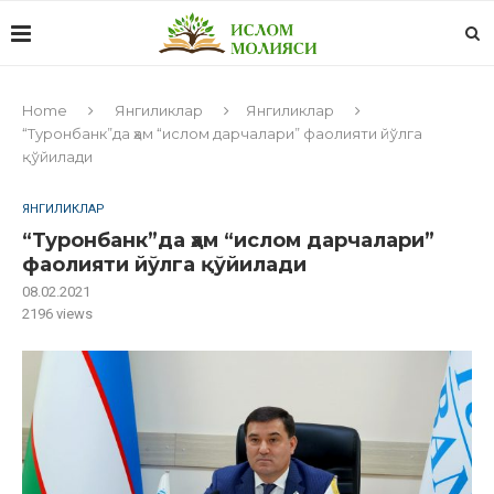
Home
Янгиликлар
Янгиликлар
“Туронбанк”да ҳам “ислом дарчалари” фаолияти йўлга
қўйилади
ЯНГИЛИКЛАР
“Туронбанк”да ҳам “ислом дарчалари”
фаолияти йўлга қўйилади
08.02.2021
2196
views