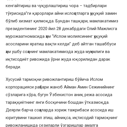
кенгайтириш ва чуқурлаштириш чора – тадбирлари
тўғрисида”ги қарорлари айни ислоҳотларга ҳуқуқий замин
бўлиб хизмат қилмоқда. Бундан ташқари, мамлакатимиз
президентининг 2020 йил 28 декабрдаги Олий Мажлисга
мурожаатномасида ҳам “Ислом молиясининг ҳуқуқий
асосларини яратиш вақти келди” деб айтган ташаббуси
ҳам ушбу соҳанинг мамлакатимизда жуда муҳимлиги ва
иқтисодиёт ривожида ўрни жуда юқорилидан дарак
беради.
Хусусий тармоқни ривожлантириш бўйича Ислом
корпорацияси раҳбари жаноб Айман Амин Сежинийнинг
сўзларига кўра, бугун Ўзбекистон аниқ режа асосида
тараққиётнинг янги босқичини бошдан ўтказмоқда.
Деярли барча соҳаларда хориж тажрибаси асосида иш
юритувини ташкил этиш, айниқса, иқтисодий тармоқнинг
ривожланишида сезиларли ўзгаришлар амалга