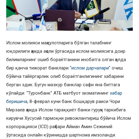
Ислом молияси маҳсулотларига бўлган талабнинг
юқорилиги ҳамда аҳоли ўртасида ислом молиясига доир
билимларнинг ошиб бораётганини инобатга олган ҳолда
бир қанча тижорат банклари
“ислом дарчалари”
очиш
бўйича тайёргарлик олиб бораётганлигининг хабарини
берган эдик. Бугун мазкур банклар сафи яна биттага
кўпайди: “Туронбанк” АТБ матбуот хизматининг
хабар
беришича
, 8-феврал куни банк бошқарув раиси Чори
Мирзаев ҳамда Ислом тараққиёт банки гуруҳи таркибига
кирувчи Хусусий тармоқни ривожлантириш бўйича Ислом
корпорацияси (ICD) раҳбари Айман Амин Сежиний
ўртасида онлайн кўринишда шартнома имзоланди.