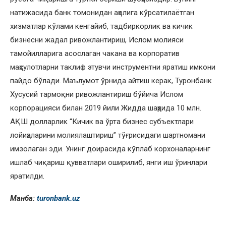
натижасида банк томонидан аҳолига кўрсатилаётган
хизматлар кўлами кенгайиб, тадбиркорлик ва кичик
бизнесни жадал ривожлантириш, Ислом молияси
тамойилларига асослаган чакана ва корпоратив
маҳсулотларни таклиф этувчи инструментни яратиш имкони
пайдо бўлади. Маълумот ўрнида айтиш керак, Туронбанк
Хусусий тармоқни ривожлантириш бўйича Ислом
корпорацияси билан 2019 йили Жидда шаҳрида 10 млн.
АҚШ долларлик “Кичик ва ўрта бизнес субъектлари
лойиҳаларини молиялаштириш” тўғрисидаги шартномани
имзолаган эди. Унинг доирасида кўплаб корхоналарнинг
ишлаб чиқариш қувватлари оширилиб, янги иш ўринлари
яратилди.
Манба:
turonbank.uz