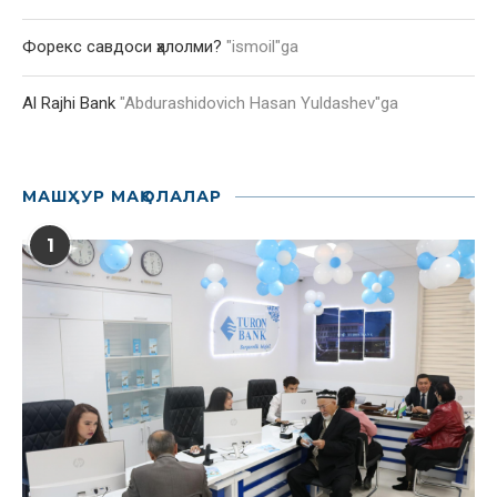
Форекс савдоси ҳалолми?
"
ismoil
"ga
Al Rajhi Bank
"
Abdurashidovich Hasan Yuldashev
"ga
МАШҲУР МАҚОЛАЛАР
1