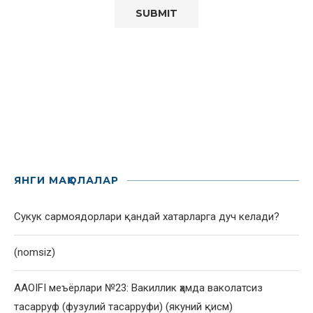
ЯНГИ МАҚОЛАЛАР
Сукук сармоядорлари қандай хатарларга дуч келади?
(nomsiz)
AAOIFI меъёрлари №23: Вакиллик ҳамда ваколатсиз
тасарруф (фузулий тасарруфи) (якуний қисм)