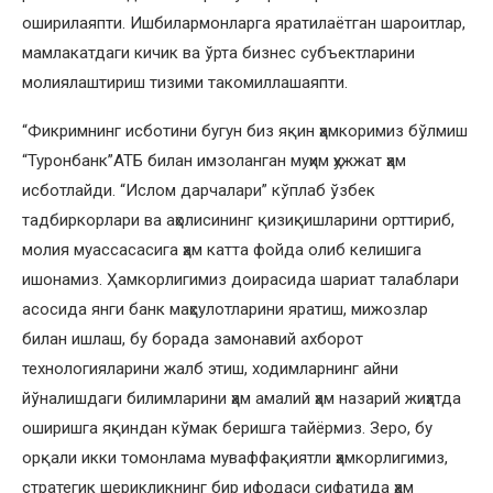
оширилаяпти. Ишбилармонларга яратилаётган шароитлар,
мамлакатдаги кичик ва ўрта бизнес субъектларини
молиялаштириш тизими такомиллашаяпти.
“Фикримнинг исботини бугун биз яқин ҳамкоримиз бўлмиш
“Туронбанк”АТБ билан имзоланган муҳим ҳужжат ҳам
исботлайди. “Ислом дарчалари” кўплаб ўзбек
тадбиркорлари ва аҳолисининг қизиқишларини орттириб,
молия муассасасига ҳам катта фойда олиб келишига
ишонамиз. Ҳамкорлигимиз доирасида шариат талаблари
асосида янги банк маҳсулотларини яратиш, мижозлар
билан ишлаш, бу борада замонавий ахборот
технологияларини жалб этиш, ходимларнинг айни
йўналишдаги билимларини ҳам амалий ҳам назарий жиҳатда
оширишга яқиндан кўмак беришга тайёрмиз. Зеро, бу
орқали икки томонлама муваффақиятли ҳамкорлигимиз,
стратегик шерикликнинг бир ифодаси сифатида ҳам