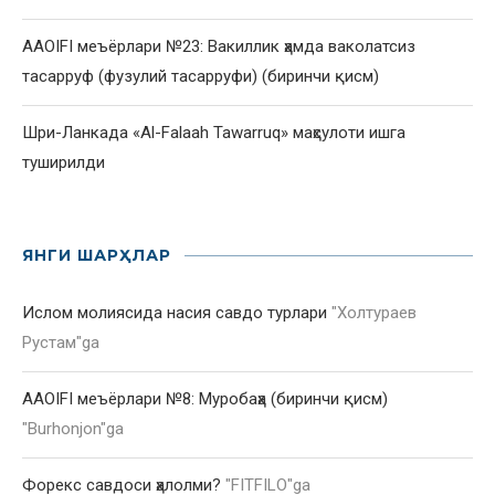
AAOIFI меъёрлари №23: Вакиллик ҳамда ваколатсиз
тасарруф (фузулий тасарруфи) (биринчи қисм)
Шри-Ланкада «Al-Falaah Tawarruq» маҳсулоти ишга
туширилди
ЯНГИ ШАРҲЛАР
Ислом молиясида насия савдо турлари
"
Холтураев
Рустам
"ga
AAOIFI меъёрлари №8: Муробаҳа (биринчи қисм)
"
Burhonjon
"ga
Форекс савдоси ҳалолми?
"
FITFILO
"ga