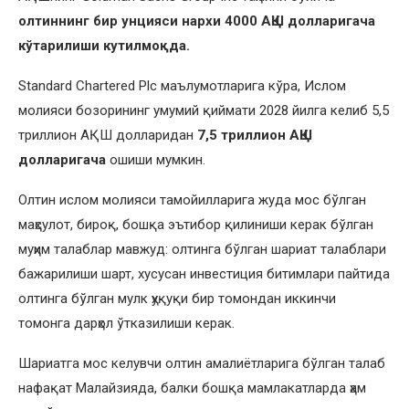
олтиннинг бир унцияси нархи 4000 АҚШ долларигача
кўтарилиши кутилмоқда.
Standard Chartered Plc маълумотларига кўра, Ислом
молияси бозорининг умумий қиймати 2028 йилга келиб 5,5
триллион АҚШ долларидан
7,5 триллион АҚШ
долларигача
ошиши мумкин.
Олтин ислом молияси тамойилларига жуда мос бўлган
маҳсулот, бироқ, бошқа эътибор қилиниши керак бўлган
муҳим талаблар мавжуд: олтинга бўлган шариат талаблари
бажарилиши шарт, хусусан инвестиция битимлари пайтида
олтинга бўлган мулк ҳуқуқи бир томондан иккинчи
томонга дарҳол ўтказилиши керак.
Шариатга мос келувчи олтин амалиётларига бўлган талаб
нафақат Малайзияда, балки бошқа мамлакатларда ҳам