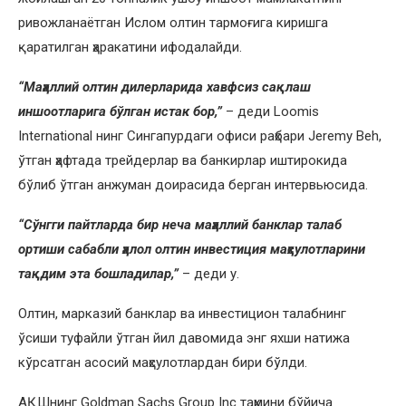
ривожланаётган Ислом олтин тармоғига киришга
қаратилган ҳаракатини ифодалайди.
“Маҳаллий олтин дилерларида хавфсиз сақлаш
иншоотларига бўлган истак бор,”
– деди Loomis
International нинг Сингапурдаги офиси раҳбари Jeremy Beh,
ўтган ҳафтада трейдерлар ва банкирлар иштирокида
бўлиб ўтган анжуман доирасида берган интервьюсида.
“Сўнгги пайтларда бир неча маҳаллий банклар талаб
ортиши сабабли ҳалол олтин инвестиция маҳсулотларини
тақдим эта бошладилар,”
– деди у.
Олтин, марказий банклар ва инвестицион талабнинг
ўсиши туфайли ўтган йил давомида энг яхши натижа
кўрсатган асосий маҳсулотлардан бири бўлди.
АҚШнинг Goldman Sachs Group Inc таҳмини бўйича