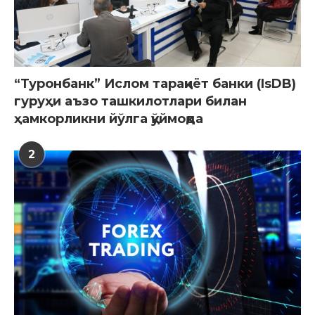
“Туронбанк” Ислом тараққиёт банки (IsDB)
гуруҳи аъзо ташкилотлари билан
ҳамкорликни йўлга қўймоқда
2