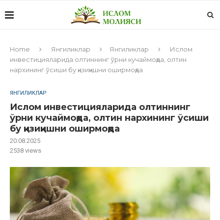
Home
Янгиликлар
Янгиликлар
Ислом
инвестицияларида олтиннинг ўрни кучаймоқда, олтин
нархининг ўсиши бу қизиқишни оширмоқда
ЯНГИЛИКЛАР
Ислом инвестицияларида олтиннинг
ўрни кучаймоқда, олтин нархининг ўсиши
бу қизиқишни оширмоқда
20.08.2025
2538
views