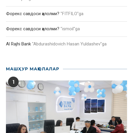
Форекс савдоси ҳалолми?
"
FITFILO
"ga
Форекс савдоси ҳалолми?
"
ismoil
"ga
Al Rajhi Bank
"
Abdurashidovich Hasan Yuldashev
"ga
МАШҲУР МАҚОЛАЛАР
1