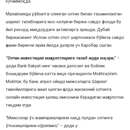
кучаймоқда.
Малайзияда рўйхатга олинган олтин билан таъминланган
шариат талабларига мос келувчи биржа-савдо фонди бу
йил рекорд миқдордаги активларга эришди, Дубай
биржасининг Ислом олтин спот шартномаси бўйича савдо
ҳажми биринчи ярим йилда деярли уч баробар ошган.
“Олтин инвестиция маҳсулотларига талаб жуда юқори,”
–
деди Bank Rakyat нинг чакана депозит ва бойлик
бошқаруви бўйича катта вице-президенти Mokhrazinim
Mokhtar, бу банк апрел ойида мижозларга Шариат
тамойилларига амал қилган ҳолда жисмоний олтинга
онлайн инвестиция қилиш имконини берадиган маҳсулотни
тақдим этди.
“Мижозлар ўз жамғармаларини нақд пулдан олтинга
ўтказишларини кўряпмиз,” – деди у.