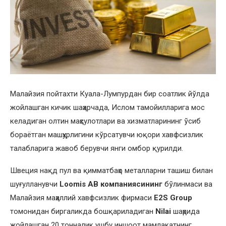
Малайзия пойтахти Куала-Лумпурдан бир соатлик йўлда
жойлашган кичик шаҳарчада, Ислом тамойилларига мос
келадиган олтин маҳсулотлари ва хизматларининг ўсиб
бораётган машҳурлигини кўрсатувчи юқори хавфсизлик
талабларига жавоб берувчи янги омбор қурилди.
Швеция нақд пул ва қимматбаҳо металларни ташиш билан
шуғулланувчи
Loomis AB компаниясининг
бўлинмаси ва
Малайзия маҳаллий хавфсизлик фирмаси
E2S Group
томонидан биргаликда бошқариладиган
Nilai
шаҳрида
жойлашган 20 тонналик ушбу иншоот мамлакатнинг