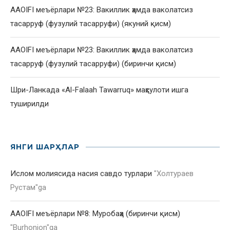
AAOIFI меъёрлари №23: Вакиллик ҳамда ваколатсиз
тасарруф (фузулий тасарруфи) (якуний қисм)
AAOIFI меъёрлари №23: Вакиллик ҳамда ваколатсиз
тасарруф (фузулий тасарруфи) (биринчи қисм)
Шри-Ланкада «Al-Falaah Tawarruq» маҳсулоти ишга
туширилди
ЯНГИ ШАРҲЛАР
Ислом молиясида насия савдо турлари
"
Холтураев
Рустам
"ga
AAOIFI меъёрлари №8: Муробаҳа (биринчи қисм)
"
Burhonjon
"ga