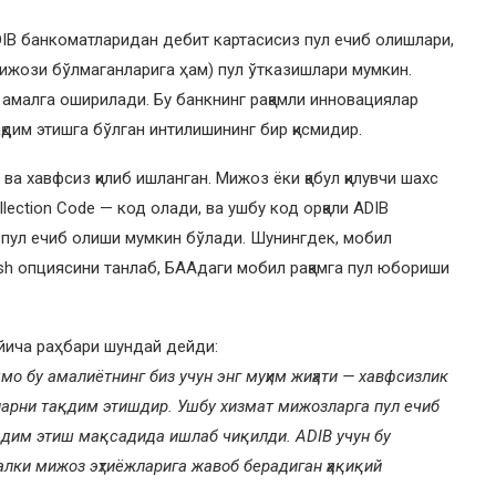
IB банкоматларидан дебит картасисиз пул ечиб олишлари,
 мижози бўлмаганларига ҳам) пул ўтказишлари мумкин.
и амалга оширилади. Бу банкнинг рақамли инновациялар
тақдим этишга бўлган интилишининг бир қисмидир.
ва хавфсиз қилиб ишланган. Мижоз ёки қабул қилувчи шахс
lection Code — код олади, ва ушбу код орқали ADIB
 пул ечиб олиши мумкин бўлади. Шунингдек, мобил
sh опциясини танлаб, БААдаги мобил рақамга пул юбориши
ўйича раҳбари шундай дейди:
ммо бу амалиётнинг биз учун энг муҳим жиҳати — хавфсизлик
арни тақдим этишдир. Ушбу хизмат мижозларга пул ечиб
қдим этиш мақсадида ишлаб чиқилди. ADIB учун бу
лки мижоз эҳтиёжларига жавоб берадиган ҳақиқий