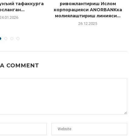
унъий тафаккурга
ривожлантириш Ислом
о
осланган...
корпорацияси ANORBANKка
молиялаштириш линияси...
24.01.2026
26.12.2025
 A COMMENT