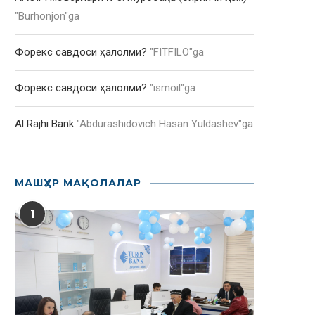
"
Burhonjon
"ga
Форекс савдоси ҳалолми?
"
FITFILO
"ga
Форекс савдоси ҳалолми?
"
ismoil
"ga
Al Rajhi Bank
"
Abdurashidovich Hasan Yuldashev
"ga
МАШҲУР МАҚОЛАЛАР
1