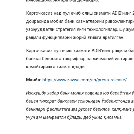
инновацияларни яратиш демакдир.”
Карточкасиз нақд пул ечиб олиш хизмати ADIB’нинг
доирасида мобил банк хизматларини ривожлантириш
узоқ муддатли стратегия янги технологиялар, шу жу
рақамли функцияларни жорий этишга қаратилган.
Карточкасиз пул ечиш хизмати ADIB’нинг рақамли ба
банкка бевосита ташрифлар ва жисмоний иштирокни
камайтиришга хизмат қилади.
Манба:
https://www.zawya.com/en/press-release/
Изоҳ: ушбу хабар банк-молия соҳасида юз бераётган
баъзи тижорат банклари томонидан Ўзбекистонда ҳа
банклари фаолиятига ҳам рухсат берилса, халқимиз
учун ҳам манфаатли бўлади, деб умид қиламиз.