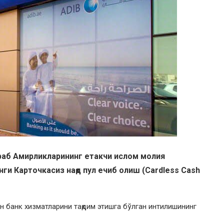
раб Амирликларининг етакчи ислом молия
нги Карточкасиз нақд пул ечиб олиш (Cardless Cash
он банк хизматларини тақдим этишга бўлган интилишининг