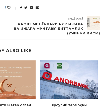
1
next post
AAOIFI МЕЪЁРЛАРИ №9: ИЖАРА
ВА ИЖАРА МУНТАҲИЯ БИТТАМЛИК
(УЧИНЧИ ҚИСМ)
Y ALSO LIKE
lth Фатво олган
Хусусий тармоқни