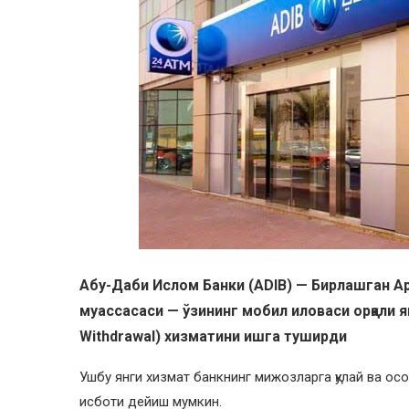
Абу-Даби Ислом Банки (ADIB) — Бирлашган А
муассасаси — ўзининг мобил иловаси орқали я
Withdrawal) хизматини ишга туширди
Ушбу янги хизмат банкнинг мижозларга қулай ва ос
исботи дейиш мумкин.