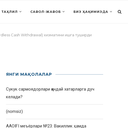
 ТАҲЛИЛ
САВОЛ-ЖАВОБ
БИЗ ҲАҚИМИЗДА
rdless Cash Withdrawal) хизматини ишга туширди
ЯНГИ МАҚОЛАЛАР
Сукук сармоядорлари қандай хатарларга дуч
келади?
(nomsiz)
AAOIFI меъёрлари №23: Вакиллик ҳамда