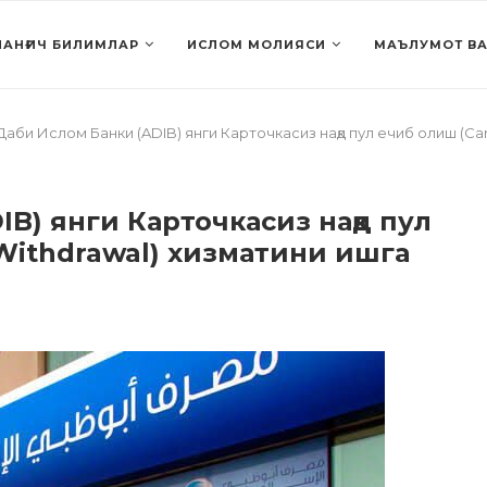
АНҒИЧ БИЛИМЛАР
ИСЛОМ МОЛИЯСИ
МАЪЛУМОТ ВА
Даби Ислом Банки (ADIB) янги Карточкасиз нақд пул ечиб олиш (Ca
B) янги Карточкасиз нақд пул
 Withdrawal) хизматини ишга