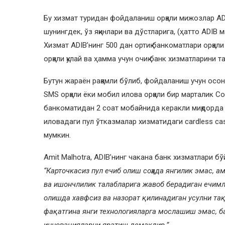
Бу хизмат туридан фойдаланиш орқали мижозлар AD
шунингдек, ўз яқинлари ва дўстларига, (ҳатто ADIB
Хизмат ADIB’нинг 500 дан ортиқ банкоматлари орқал
орқали қулай ва ҳамма учун очиқ банк хизматларини 
Бутун жараён рақамли бўлиб, фойдаланиш учун осон 
SMS орқали ёки мобил илова орқали бир марталик Col
банкоматидан 2 соат мобайнида керакли миқдорда
иловадаги пул ўтказмалар хизматидаги cardless ca
мумкин.
Amit Malhotra, ADIB’нинг чакана банк хизматлари б
“Карточкасиз пул ечиб олиш соҳада янгилик эмас, а
ва ишончлилик талабларига жавоб берадиган ечимл
олишда хавфсиз ва назорат қилинадиган усулни та
фақатгина янги технологияларга мослашиш эмас, ба