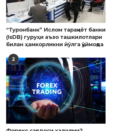
“Туронбанк” Ислом тараққиёт банки
(IsDB) гуруҳи аъзо ташкилотлари
билан ҳамкорликни йўлга қўймоқда
2
Форекс савдоси ҳалолми?