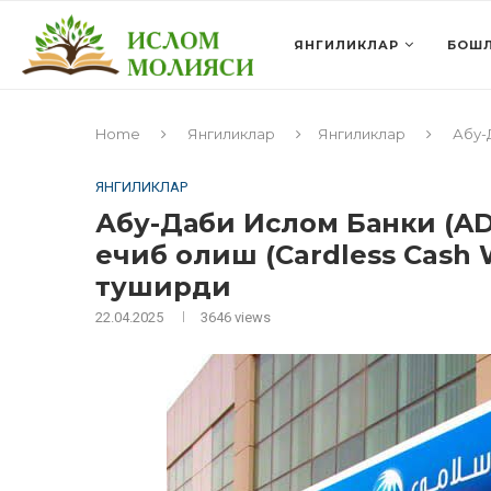
ЯНГИЛИКЛАР
БОШЛ
Home
Янгиликлар
Янгиликлар
Абу-
ЯНГИЛИКЛАР
Абу-Даби Ислом Банки (ADI
ечиб олиш (Cardless Cash
туширди
22.04.2025
3646
views