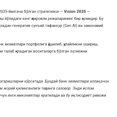
 2035-йилгача бўлган стратегияси —
Vision 2035
—
 йўлидаги кенг қамровли режаларининг бир қисмидир. Бу
младан генератив сунъий тафаккур (Gen AI) ва замонавий
нк хизматлари портфелига қўшилиб, қулайликни ошириш,
 талаб қиладиган воситаларга бўлган эҳтиёжни
 ўзгаришларни кўрсатади. Бундай банк хизматлари аллақачон
м жорий қилинганлиги таҳсинга сазовор. Энди ислом
 учун янги имкониятлар яратилади ва бу иқтисодиёт ривожи