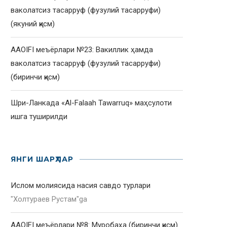
ваколатсиз тасарруф (фузулий тасарруфи)
(якуний қисм)
AAOIFI меъёрлари №23: Вакиллик ҳамда
ваколатсиз тасарруф (фузулий тасарруфи)
(биринчи қисм)
Шри-Ланкада «Al-Falaah Tawarruq» маҳсулоти
ишга туширилди
ЯНГИ ШАРҲЛАР
Ислом молиясида насия савдо турлари
"
Холтураев Рустам
"ga
AAOIFI меъёрлари №8: Муробаҳа (биринчи қисм)