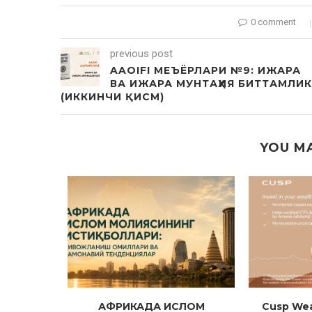
0 comment
previous post
AAOIFI МЕЪЁРЛАРИ №9: ИЖАРА
ВА ИЖАРА МУНТАҲИЯ БИТТАМЛИК
(ИККИНЧИ ҚИСМ)
YOU MA
 молияси
АФРИКАДА ИСЛОМ
Cusp Wea