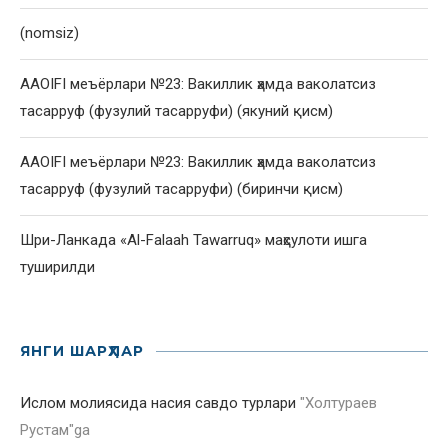
(nomsiz)
AAOIFI меъёрлари №23: Вакиллик ҳамда ваколатсиз
тасарруф (фузулий тасарруфи) (якуний қисм)
AAOIFI меъёрлари №23: Вакиллик ҳамда ваколатсиз
тасарруф (фузулий тасарруфи) (биринчи қисм)
Шри-Ланкада «Al-Falaah Tawarruq» маҳсулоти ишга
туширилди
ЯНГИ ШАРҲЛАР
Ислом молиясида насия савдо турлари
"
Холтураев
Рустам
"ga