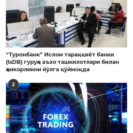
“Туронбанк” Ислом тараққиёт банки
(IsDB) гуруҳи аъзо ташкилотлари билан
ҳамкорликни йўлга қўймоқда
2