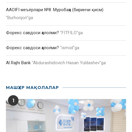
AAOIFI меъёрлари №8: Муробаҳа (биринчи қисм)
"
Burhonjon
"ga
Форекс савдоси ҳалолми?
"
FITFILO
"ga
Форекс савдоси ҳалолми?
"
ismoil
"ga
Al Rajhi Bank
"
Abdurashidovich Hasan Yuldashev
"ga
МАШҲУР МАҚОЛАЛАР
1