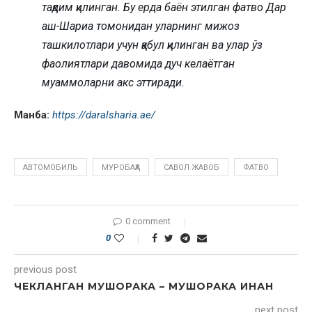
тақдим қилинган. Бу ерда баён этилган фатво Дар
аш-Шариа томонидан уларнинг мижоз
ташкилотлари учун қабул қилинган ва улар ўз
фаолиятлари давомида дуч келаётган
муаммоларни акс эттиради.
Манба:
https://daralsharia.ae/
АВТОМОБИЛЬ
МУРОБАҲА
САВОЛ ЖАВОБ
ФАТВО
0 comment
0
previous post
ЧЕКЛАНГАН МУШОРАКА – МУШОРАКА ИНАН
next post