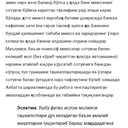
аммо нарх анча баланд бўлса у ҳолда банк мижознинг
сотувчи бўйича киритган таклифини рад этиши керак
бўлади, ҳатто мижоз муробаҳа битими доирасида банкка
кафиллик хати ёки гаров таклиф қилса ҳам. Банкнинг
бундай қилишининг сабаби мижоз ва харидорнинг ўзаро
келишган ҳолда банкни алдашини олдини олишдир.
Маълумки, баъзи ноинсоф мижозлар сотувчи билан
келишиб мол (биз кўриб чиқаётган ҳолатда автомашина)
нархини атайлаб юқори кўрсатиб сотувчига банкдан
кўпроқ пул тушишини ташкиллаштиришади ва ўзлари
сотувчи билан ўртадаги нарх тафовутини бўлиб олишади.
Албатта шариатимизда бу рибога тенглаштирилган
амаллардан ҳисобланади ва табиийки тақиқлангандир.
Эслатма:
Ушбу фатво ислом молияси
ташкилотлари дуч келадиган баъзи амалий
жиҳатларни тушунтириб бериш мақсадидагина