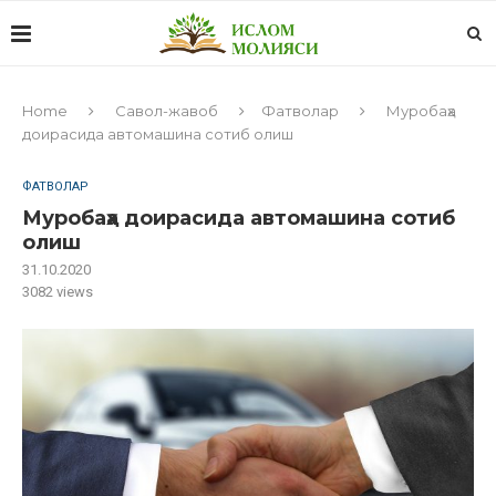
Home
Савол-жавоб
Фатволар
Муробаҳа
доирасида автомашина сотиб олиш
ФАТВОЛАР
Муробаҳа доирасида автомашина сотиб
олиш
31.10.2020
3082
views