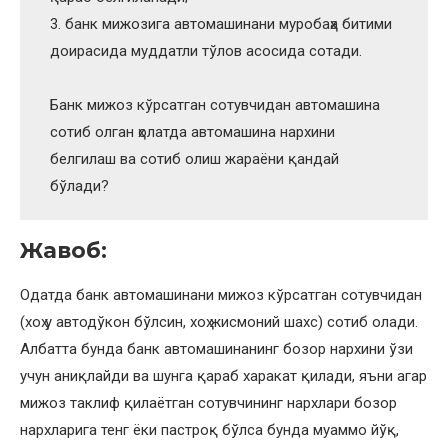
3. банк мижозига автомашинани муробаҳа битими
доирасида муддатли тўлов асосида сотади.
Банк мижоз кўрсатган сотувчидан автомашина
сотиб олган ҳолатда автомашина нархини
белгилаш ва сотиб олиш жараёни қандай
бўлади?
Жавоб:
Одатда банк автомашинани мижоз кўрсатган сотувчидан
(хоҳ у автодўкон бўлсин, хоҳ жисмоний шахс) сотиб олади.
Албатта бунда банк автомашинанинг бозор нархини ўзи
учун аниқлайди ва шунга қараб харакат қилади, яъни агар
мижоз таклиф қилаётган сотувчининг нархлари бозор
нархларига тенг ёки пастроқ бўлса бунда муаммо йўқ,