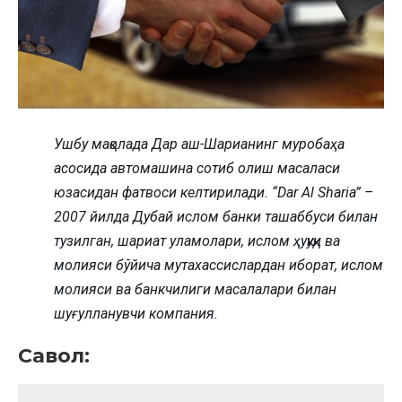
Ушбу мақолада Дар аш-Шарианинг муробаҳа
асосида автомашина сотиб олиш масаласи
юзасидан фатвоси келтирилади. “Dar Al Sharia” –
2007 йилда Дубай ислом банки ташаббуси билан
тузилган, шариат уламолари, ислом ҳуқуқи ва
молияси бўйича мутахассислардан иборат, ислом
молияси ва банкчилиги масалалари билан
шуғулланувчи компания.
Савол: