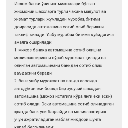
Ислом банки ўзининг мижозлари бўлган
жисмоний шахсларга турли чакана маҳсулот ва
хизмат турлари, жумладан муробаҳа битими
доирасида автомашина сотиб олиб беришни
таклиф қилади. Ушбу муробаҳа битими қуйидагича
амалга оширилади:
1. мижоз банкка автомашина сотиб олишни
молиялаштиришни сўраб мурожаат қилади ва
олинган автомашинани банкдан сотиб олиш
ваъдасини беради;
2. банк ушбу мурожаат ва ваъда асосида
автодўкон ёки бошқа бир хусусий шахсдан
автомашина (мижоз истагига кўра янги ёки эски)
сотиб олади. Эски автомашина сотиб олинадиган
ҳолатда банк уни баҳолайди ва молиялаштириш
учун ажратиладиган маблағ миқдори шунга
қараб белгиланади;