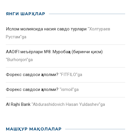
ЯНГИ ШАРҲЛАР
Ислом молиясида насия савдо турлари
"
Холтураев
Рустам
"ga
AAOIFI меъёрлари №8: Муробаҳа (биринчи қисм)
"
Burhonjon
"ga
Форекс савдоси ҳалолми?
"
FITFILO
"ga
Форекс савдоси ҳалолми?
"
ismoil
"ga
Al Rajhi Bank
"
Abdurashidovich Hasan Yuldashev
"ga
МАШҲУР МАҚОЛАЛАР