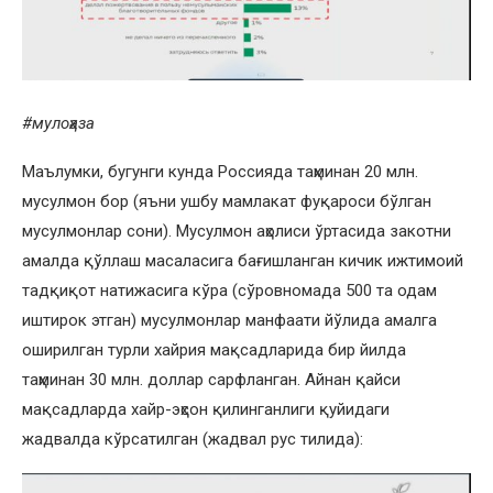
#мулоҳаза
Маълумки, бугунги кунда Россияда таҳминан 20 млн.
мусулмон бор (яъни ушбу мамлакат фуқароси бўлган
мусулмонлар сони). Мусулмон аҳолиси ўртасида закотни
амалда қўллаш масаласига бағишланган кичик ижтимоий
тадқиқот натижасига кўра (сўровномада 500 та одам
иштирок этган) мусулмонлар манфаати йўлида амалга
оширилган турли хайрия мақсадларида бир йилда
таҳминан 30 млн. доллар сарфланган. Айнан қайси
мақсадларда хайр-эҳсон қилинганлиги қуйидаги
жадвалда кўрсатилган (жадвал рус тилида):