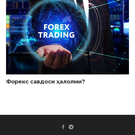
Форекс савдоси ҳалолми?