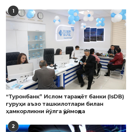
1
“Туронбанк” Ислом тараққиёт банки (IsDB)
гуруҳи аъзо ташкилотлари билан
ҳамкорликни йўлга қўймоқда
2