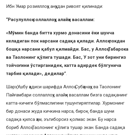
Ибн Умар розияллоҳу анҳудан ривоят қилинади:
“Расулуллоҳ соллаллоҳу алайҳи васаллам:
«Мўмин банда битта хурмо донасини ёки шунча
келадиган пок нарсани садақа қилади. Аллоҳ покдан
бошқа нарсани қабул қилмайди. Бас, у Аллоҳ Табарока
ва Таолонинг қўлига тушади. Бас, У зот уни бирингиз
тойчоғини ўстирганидек, катта адирдек бўлгунича
тарбия қилади», дедилар”
.
Шарҳ: Ушбу ҳадиси шарифда Аллоҳ Субҳанаҳу ва Таолонинг
Пайғамбари соллаллоҳу алайҳи васаллам бизга садақанинг
катта-кичиги бўлмаслигини тушунтиряптилар. Хурмонинг
бир донаси жуда кичкина нарса, бироқ банда шуни
садақа қилса ҳам, эътиборсиз қолмас экан. Бу нарса
бориб Аллоҳ Таолонинг қўлига тушар экан. Банда садақа