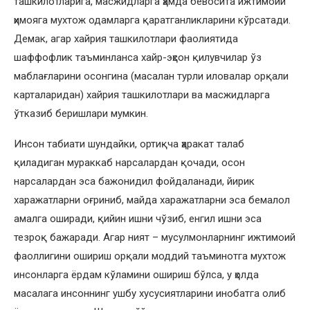
ташкилотларига, масжидларга ҳамда бевосита ижтимоий
ҳимояга мухтож одамларга қаратганликларини кўрсатади.
Демак, агар хайрия ташкилотлари фаолиятида
шаффофлик таъминланса хайр-эҳсон қилувчилар ўз
маблағларини осонгина (масалан турли иловалар орқали
карталаридан) хайрия ташкилотлари ва масжидларга
ўтказиб беришлари мумкин.
Инсон табиати шундайки, ортиқча ҳаракат талаб
қиладиган мураккаб нарсалардан қочади, осон
нарсалардан эса бажонидил фойдаланади, йирик
харажатларни оғриниб, майда харажатларни эса бемалол
амалга оширади, қийин ишни чўзиб, енгил ишни эса
тезроқ бажаради. Агар ният – мусулмонларнинг ижтимоий
фаоллигини ошириш орқали моддий таъминотга мухтож
инсонларга ёрдам кўламини ошириш бўлса, у ҳолда
масалага инсоннинг ушбу хусусиятларини инобатга олиб