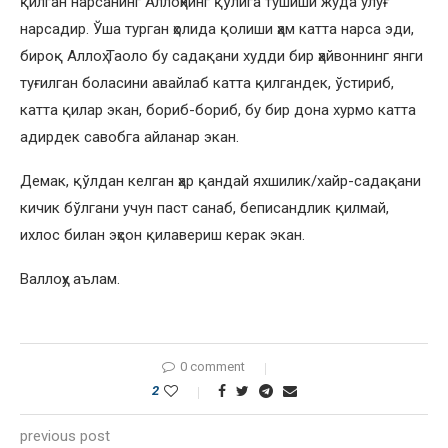
қилган нарсанинг Аллоҳнинг қўлига тушиши жуда улуғ
нарсадир. Ўша турган ҳолида қолиши ҳам катта нарса эди,
бироқ Аллоҳ Таоло бу садақани худди бир ҳайвоннинг янги
туғилган боласини авайлаб катта қилгандек, ўстириб,
катта қилар экан, бориб-бориб, бу бир дона хурмо катта
адирдек савобга айланар экан.
Демак, қўлдан келган ҳар қандай яхшилик/хайр-садақани
кичик бўлгани учун паст санаб, беписандлик қилмай,
ихлос билан эҳсон қилавериш керак экан.
Валлоҳу аълам.
0 comment
2
previous post