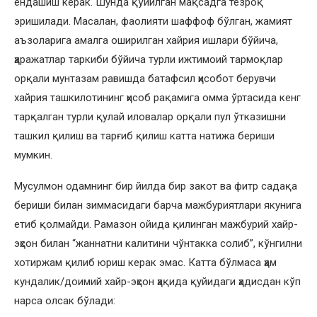
ёндашиш керак. Шунда қўйилган мақсадга тезроқ
эришилади. Масалан, фаолияти шаффоф бўлган, жамият
аъзоларига амалга оширилган хайрия ишлари бўйича,
ҳаражатлар таркиби бўйича турли ижтимоий тармоқлар
орқали мунтазам равишда батафсил ҳисобот берувчи
хайрия ташкилотининг ҳисоб рақамига омма ўртасида кенг
тарқалган турли қулай иловалар орқали пул ўтказишни
ташкил қилиш ва тарғиб қилиш катта натижа бериши
мумкин.
Мусулмон одамнинг бир йилда бир закот ва фитр садақа
бериши билан зиммасидаги барча мажбуриятлари якунига
етиб қолмайди. Рамазон ойида қилинган мажбурий хайр-
эҳсон билан “жаннатни калитини чўнтакка солиб”, кўнгилни
хотиржам қилиб юриш керак эмас. Катта бўлмаса ҳам
кундалик/доимий хайр-эҳсон ҳақида қуйидаги ҳадисдан кўп
нарса олсак бўлади: