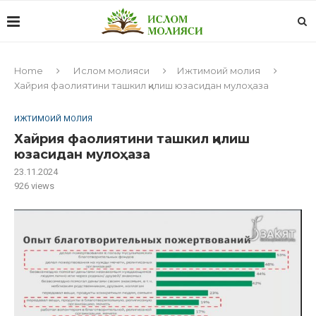
Home
Ислом молияси
Ижтимоий молия
Хайрия фаолиятини ташкил қилиш юзасидан мулоҳаза
ИЖТИМОИЙ МОЛИЯ
Хайрия фаолиятини ташкил қилиш
юзасидан мулоҳаза
23.11.2024
926
views