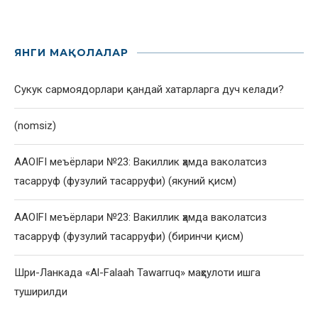
ЯНГИ МАҚОЛАЛАР
Сукук сармоядорлари қандай хатарларга дуч келади?
(nomsiz)
AAOIFI меъёрлари №23: Вакиллик ҳамда ваколатсиз
тасарруф (фузулий тасарруфи) (якуний қисм)
AAOIFI меъёрлари №23: Вакиллик ҳамда ваколатсиз
тасарруф (фузулий тасарруфи) (биринчи қисм)
Шри-Ланкада «Al-Falaah Tawarruq» маҳсулоти ишга
туширилди