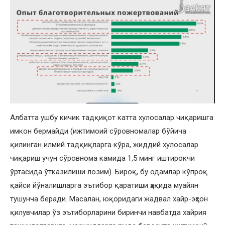
Албатта ушбу кичик тадқиқот катта хулосалар чиқаришга
имкон бермайди (ижтимоий сўровномалар бўйича
қилинган илмий тадқиқларга кўра, жиддий хулосалар
чиқариш учун сўровнома камида 1,5 минг иштирокчи
ўртасида ўтказилиши лозим). Бироқ, бу одамлар кўпроқ
қайси йўналишларга эътибор қаратиши ҳақида муайян
тушунча беради. Масалан, юқоридаги жадвал хайр-эҳсон
қилувчилар ўз эътиборларини биринчи навбатда хайрия