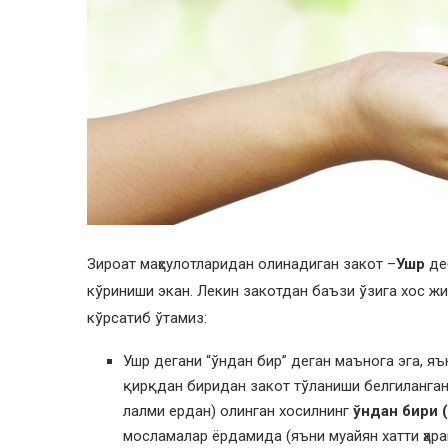
Зироат маҳсулотларидан олинадиган закот –
Ушр
деб
кўриниши экан. Лекин закотдан баъзи ўзига хос ж
кўрсатиб ўтамиз:
Ушр дегани “ўндан бир” деган маънога эга, яъ
қирқдан биридан закот тўланиши белгиланган
лалми ердан) олинган хосилнинг
ўндан бири 
мосламалар ёрдамида (яъни муайян хатти ҳара