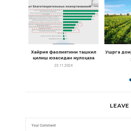
 Исломдан
Хайрия фаолиятини ташкил
Ушрга дои
рган?
қилиш юзасидан мулоҳаза
23.11.2024
LEAVE