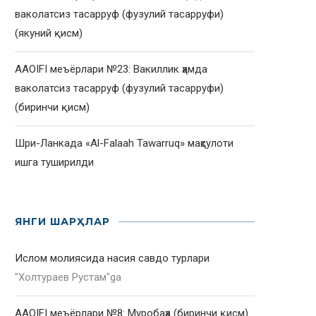
ваколатсиз тасарруф (фузулий тасарруфи)
(якуний қисм)
AAOIFI меъёрлари №23: Вакиллик ҳамда
ваколатсиз тасарруф (фузулий тасарруфи)
(биринчи қисм)
Шри-Ланкада «Al-Falaah Tawarruq» маҳсулоти
ишга туширилди
ЯНГИ ШАРҲЛАР
Ислом молиясида насия савдо турлари
"
Холтураев Рустам
"ga
AAOIFI меъёрлари №8: Муробаҳа (биринчи қисм)