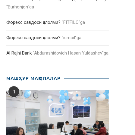
"
Burhonjon
"ga
Форекс савдоси ҳалолми?
"
FITFILO
"ga
Форекс савдоси ҳалолми?
"
ismoil
"ga
Al Rajhi Bank
"
Abdurashidovich Hasan Yuldashev
"ga
МАШҲУР МАҚОЛАЛАР
1