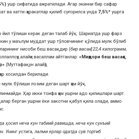
5%)
ушр сифатида ажратилади. Агар экинни бир сафар
ат ва хатти-ҳаракатлар қилиб суғорилса унда
7,5%*
ушрга
р йил тўлиши керак деган талаб йўқ. Шариатда ушр фарз
екин у маълум муддат ушр тўловчининг қўлида мулк бўлиб
тларининг нисоби беш васақдир (
бир васақ 122,4 килограмм,
соллаллоҳу алайҳи васаллам айтганлар:
«Миқдори беш васаққа
р»
(Муттафақун алайҳ).
ҳар хосилдан берилади.
-мулк бўлиши лозим деган шарт ҳам йўқ.
линмайди. Ҳар икки тоифа ҳам ушрни адо қилишлари шарт.
алар берган ушрни ёки закотни қабул қила олади, аммо
с.
а ҳосил неча кун табиий равишда, неча кун сунъий
н. Унинг устига, лалми ерлар одатда сув тортиб