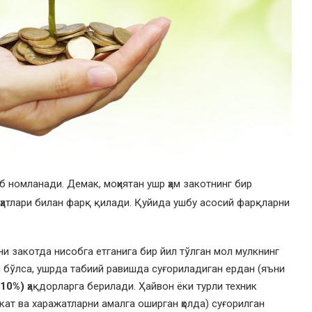
 номланади. Демак, моҳиятан ушр ҳам закотнинг бир
иҳатлари билан фарқ қилади. Қуйида ушбу асосий фарқларни
ни закотда нисобга етганига бир йил тўлган мол мулкнинг
 бўлса, ушрда табиий равишда суғориладиган ердан (яъни
(10%)
ҳақдорларга берилади. Ҳайвон ёки турли техник
кат ва харажатларни амалга оширган ҳолда) суғорилган