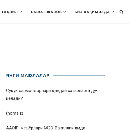
 ТАҲЛИЛ
САВОЛ-ЖАВОБ
БИЗ ҲАҚИМИЗДА
ЯНГИ МАҚОЛАЛАР
Сукук сармоядорлари қандай хатарларга дуч
келади?
(nomsiz)
AAOIFI меъёрлари №23: Вакиллик ҳамда