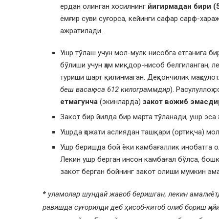
ердан олинган хосилнинг
йигирмадан бири (
ёмғир суви суғорса, кейинги сафар сарф-хараж
ажратилади.
Ушр тўлаш учун мол-мулк нисобга етганига би
бўлиши учун ҳам миқдор-нисоб белгиланган, л
туриши шарт қилинмаган. Деҳқончилик маҳсуло
беш васақ эса 612 килограммдир
). Расулуллоҳ 
етмагунча
(экинларда)
закот вожиб эмасди
Закот бир йилда бир марта тўланади, ушр эса 
Ушрда ҳожати аслиядан ташқари (ортиқча) мол
Ушр беришда бой ёки камбағаллик инобатга о
Лекин ушр берган инсон камбағал бўлса, бошқ
закот берган бойнинг закот олиши мумкин эма
*
уламолар шундай жавоб беришган, лекин амалиётд
равишда суғорилди деб ҳисоб-китоб олиб бориш қийи