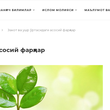
АНҒИЧ БИЛИМЛАР
ИСЛОМ МОЛИЯСИ
МАЪЛУМОТ ВА
Закот ва ушр ўртасидаги асосий фарқлар
сосий фарқлар