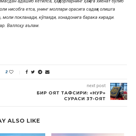
лмасдан адашиб кетилса, ҳақдорларнинг ҳақига хиёнат бўлиб
ли нисобга етса, унинг моллари орасига садақа олишга
са, моли покланади, кўпаяди, хонадонига барака киради.
ар. Валлоҳу аълам.
2
next post
БИР ОЯТ ТАФСИРИ: «НУР»
СУРАСИ 37-ОЯТ
Y ALSO LIKE