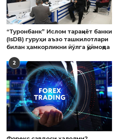
“Туронбанк” Ислом тараққиёт банки
(IsDB) гуруҳи аъзо ташкилотлари
билан ҳамкорликни йўлга қўймоқда
2
Форекс савдоси ҳалолми?