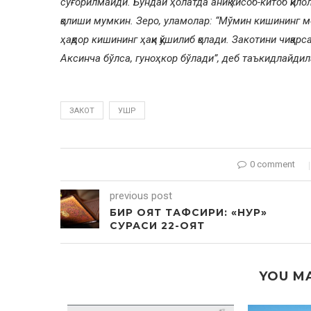
суғорилмайди. Бундай ҳолатда аниқ хисоб-китоб қило
қолиши мумкин. Зеро, уламолар: “Мўмин кишининг мо
ҳақдор кишининг ҳақи қўшилиб қолади. Закотини чиқар
Аксинча бўлса, гуноҳкор бўлади”, деб таъкидлайдил
ЗАКОТ
УШР
0 comment
previous post
БИР ОЯТ ТАФСИРИ: «НУР»
СУРАСИ 22-ОЯТ
YOU MA