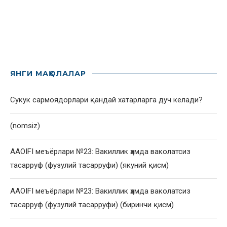
ЯНГИ МАҚОЛАЛАР
Сукук сармоядорлари қандай хатарларга дуч келади?
(nomsiz)
AAOIFI меъёрлари №23: Вакиллик ҳамда ваколатсиз
тасарруф (фузулий тасарруфи) (якуний қисм)
AAOIFI меъёрлари №23: Вакиллик ҳамда ваколатсиз
тасарруф (фузулий тасарруфи) (биринчи қисм)