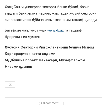
Халқ Банки универсал тижорат банки бўлиб, барча
турдаги банк хизматларини, жумладан хусуий секторни
ривожлантириш бўйича хизматларни ҳам таклиф қилади.
Батафсил маълумот учун
www.xb.uz
га ташриф
буюришингиз мумкин.
Хусусий Секторни Ривожлантириш бўйича Ислом
Корпорацияси катта ходими
МДҲ бўйича проект менежери, Музаффаржон
Низомиддинов
ICD
0 comment