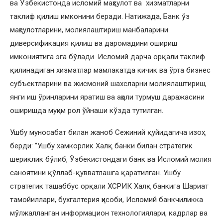
ва Ўзбекистонда исломий маҳсулот ва хизматларни
таклиф қилиш имконини беради. Натижада, Банк ўз
маҳсулотларини, молиялаштириш манбаларини
диверсификация қилиш ва даромадини ошириш
имкониятига эга бўлади. Исломий дарча орқали таклиф
қилинадиган хизматлар мамлакатда кичик ва ўрта бизнес
субъектларини ва жисмоний шахсларни молиялаштириш,
янги иш ўринларини яратиш ва аҳоли турмуш даражасини
оширишда муҳим рол ўйнаши кўзда тутилган.
Ушбу муносабат билан жаноб Сежиний қуйидагича изоҳ
берди: “Ушбу хамкорлик Халқ банки билан стратегик
шериклик бўлиб, Ўзбекистондаги банк ва Исломий молия
саноятини қўллаб-қувватлашга қаратилган. Ушбу
стратегик ташаббус орқали ХСРИК Халқ банкига Шариат
тамойиллари, бухгалтерия ҳисоби, Исломий банкчиликка
мўлжалланган информацион технологиялари, кадрлар ва