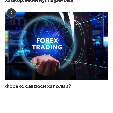
ҳамкорликни йўлга қўймоқда
2
Форекс савдоси ҳалолми?