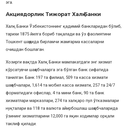
эга.
Акциядорлик Тижорат Халқ Банки
Халқ Банки Ўзбекистоннинг қадимий банкларидан бўлиб,
тарихи 1875 йилга бориб тақалади ва ўз фаолиятини
Тошкент шаҳрида бирламчи жамғарма кассаларни
очишдан бошлаган.
Хозирги вақтда Халқ Банки мамлакатдаги энг хизмат
кўрсатувчи шаҳобчаларга эга бўлган банк сифатида
танилган. Банк 197 та филиал, 509 та касса хизмати
шаҳобчалари, 1,614 та мобил касса хизмати, 257 та 24/7
форматидаги офислар, 4 та мини банк, 90 та банк
хизматлари марказлари, 274 та халқаро пул ўтказмалари
нуқталари ва 118 та валюта айирбошлаш шаҳобчаларида
ўзининг хизматларини 12,000 га яқин ходимлар орқали
таклиф қилади.