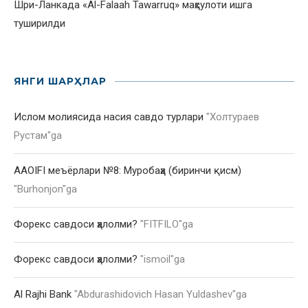
Шри-Ланкада «Al-Falaah Tawarruq» маҳсулоти ишга
туширилди
ЯНГИ ШАРҲЛАР
Ислом молиясида насия савдо турлари
"
Холтураев
Рустам
"ga
AAOIFI меъёрлари №8: Муробаҳа (биринчи қисм)
"
Burhonjon
"ga
Форекс савдоси ҳалолми?
"
FITFILO
"ga
Форекс савдоси ҳалолми?
"
ismoil
"ga
Al Rajhi Bank
"
Abdurashidovich Hasan Yuldashev
"ga