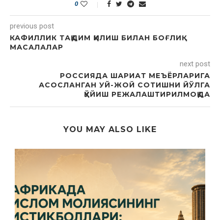
0
previous post
КАФИЛЛИК ТАҚДИМ ҚИЛИШ БИЛАН БОҒЛИҚ
МАСАЛАЛАР
next post
РОССИЯДА ШАРИАТ МЕЪЁРЛАРИГА
АСОСЛАНГАН УЙ-ЖОЙ СОТИШНИ ЙЎЛГА
ҚЎЙИШ РЕЖАЛАШТИРИЛМОҚДА
YOU MAY ALSO LIKE