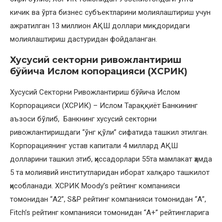
кичик ва ўрта бизнес субъектларини молиялаштириш учун
ажратилган 13 миллион АҚШ доллари миқдоридаги
молиялаштириш дастуридан фойдаланган.
Хусусий секторни ривожлантириш
бўйича Ислом копорацияси (ХСРИК)
Хусусий Секторни Ривожлантириш бўйича Ислом
Корпорацияси (ХСРИК) – Ислом Тараққиёт Банкининг
аъзоси бўлиб, Банкнинг хусусий секторни
ривожлантиришдаги “ўнг қўли” сифатида ташкил этилган.
Корпорациянинг устав капитали 4 миллард АҚШ
долларини ташкил этиб, ҳиссадорлари 55та мамлакат ҳамда
5 та молиявий институтларидан иборат халқаро ташкилот
ҳисобланади. ХСРИК Moody’s рейтинг компанияси
томонидан “А2”, S&P рейтинг компанияси томонидан “А”,
Fitch’s рейтинг компанияси томонидан “А+” рейтингларига