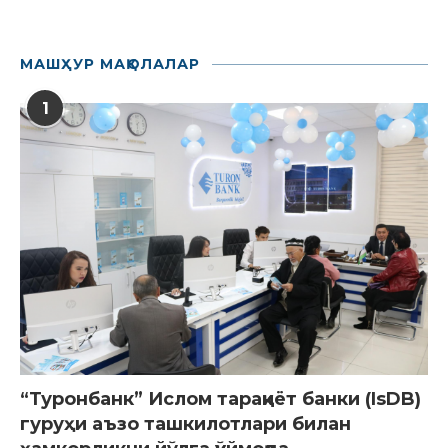
МАШҲУР МАҚОЛАЛАР
1
“Туронбанк” Ислом тараққиёт банки (IsDB)
гуруҳи аъзо ташкилотлари билан