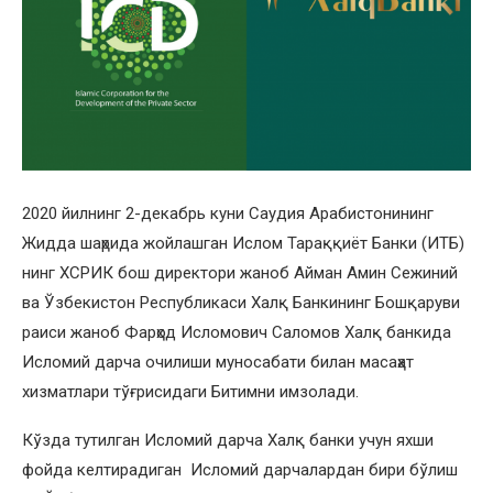
2020 йилнинг 2-декабрь куни Саудия Арабистонининг
Жидда шаҳрида жойлашган Ислом Тараққиёт Банки (ИТБ)
нинг ХСРИК бош директори жаноб Айман Амин Сежиний
ва Ўзбекистон Республикаси Халқ Банкининг Бошқаруви
раиси жаноб Фарҳод Исломович Саломов Халқ банкида
Исломий дарча очилиши муносабати билан масаҳат
хизматлари тўғрисидаги Битимни имзолади.
Кўзда тутилган Исломий дарча Халқ банки учун яхши
фойда келтирадиган Исломий дарчалардан бири бўлиш