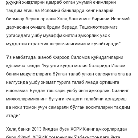
ҳуқуқий жиҳатларни қамраб олган умумий ечимларни
тақдим этиш ва Исломий банкларда кенг назарий
билмлар бериш орқали Халқ банкининг биринчи Исломий
дарчасини очишга ёрдам беради. Ташкилотларимиз
ўртасидаги ушбу муваффақиятли ҳамкорлик узоқ
муддатли стратегик шерикчилигимизни кучайтиради.”
Ўз навбатида, жаноб Фарход Саломов қуйидагиларни
қўшимча қилди: “Бугунги кунда молия бозорида Ислом
банки маҳсулотларига бўлган талаб улкан салоҳиятга эга ва
келгусида ушбу хизмат турига талаб янада ортишига
ишонамиз. Бундан ташқари, ушбу янги ҳамкорлик, бизнинг
мижозларимизнинг бугунги кундаги талабини қондириш
ва икки томон учун самарали бўлган воситаларни тақдим
этади.”
Халқ банки 2013 йилдан буён ХСРИКнинг ҳамкорларидан
бири бўлиб, ХСРИК томонидан Ўзбекистондаги ўнта