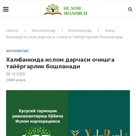
Home
Янгиликлар
Янгиликлар
Халқ
банкида ислом дарчаси очишга тайёргарлик бошланади
ЯНГИЛИКЛАР
Халқ банкида ислом дарчаси очишга
тайёргарлик бошланади
03.12.2020
2849
views