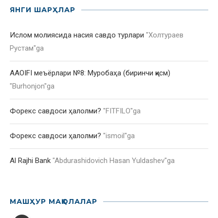
ЯНГИ ШАРҲЛАР
Ислом молиясида насия савдо турлари
"
Холтураев
Рустам
"ga
AAOIFI меъёрлари №8: Муробаҳа (биринчи қисм)
"
Burhonjon
"ga
Форекс савдоси ҳалолми?
"
FITFILO
"ga
Форекс савдоси ҳалолми?
"
ismoil
"ga
Al Rajhi Bank
"
Abdurashidovich Hasan Yuldashev
"ga
МАШҲУР МАҚОЛАЛАР