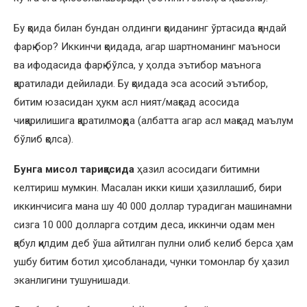
Бу қоида билан бундан олдинги қоиданинг ўртасида қандай
фарқ бор? Иккинчи қоидада, агар шартноманинг маъноси
ва ифодасида фарқ бўлса, у ҳолда эътибор маънога
қаратилади дейилади. Бу қоидада эса асосий эътибор,
битим юзасидан ҳукм асл ният/мақсад асосида
чиқарилишига қаратилмоқда (албатта агар асл мақсад маълум
бўлиб қолса).
Бунга мисол тариқасида
ҳазил асосидаги битимни
келтириш мумкин. Масалан икки киши ҳазиллашиб, бири
иккинчисига мана шу 40 000 доллар турадиган машинамни
сизга 10 000 долларга сотдим деса, иккинчи одам мен
қабул қилдим деб ўша айтилган пулни олиб келиб берса ҳам
ушбу битим ботил ҳисобланади, чунки томонлар бу ҳазил
эканлигини тушунишади.