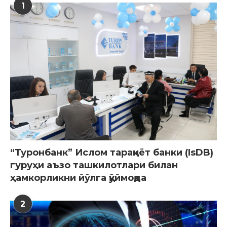
1
“Туронбанк” Ислом тараққиёт банки (IsDB)
гуруҳи аъзо ташкилотлари билан
ҳамкорликни йўлга қўймоқда
2