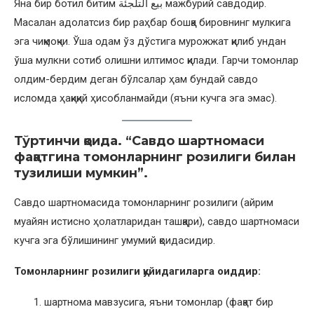
Яна бир ботил битим بيع التلجئة мажбурий савдодир.
Масалан адолатсиз бир раҳбар бошқа бировнинг мулкига
эга чиқмоқчи. Ўша одам ўз дўстига мурожжат қилиб ундан
ўша мулкни сотиб олишни илтимос қилади. Гарчи томонлар
олдим-бердим деган бўлсалар ҳам бундай савдо
исломда ҳақиқий ҳисобланмайди (яъни кучга эга эмас).
Тўртинчи қоида. “Савдо шартномаси
фақатгина томонларнинг розилиги билан
тузилиши мумкин”.
Савдо шартномасида томонларнинг розилиги (айрим
муайян истисно ҳолатларидан ташқари), савдо шартномаси
кучга эга бўлишининг умумий қоидасидир.
Томонларнинг розилиги қуйидагиларга оиддир:
шартнома мавзусига, яъни томонлар (фақат бир