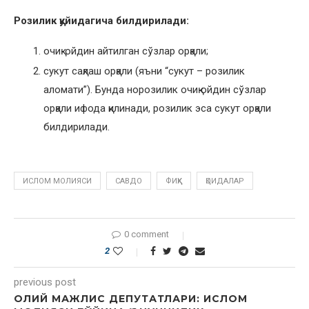
Розилик қуйидагича билдирилади:
очиқ-ойдин айтилган сўзлар орқали;
сукут сақлаш орқали (яъни “сукут – розилик
аломати”). Бунда норозилик очиқ ойдин сўзлар
орқали ифода қилинади, розилик эса сукут орқали
билдирилади.
ИСЛОМ МОЛИЯСИ
САВДО
ФИҚҲ
ҚОИДАЛАР
0 comment
2
previous post
ОЛИЙ МАЖЛИС ДЕПУТАТЛАРИ: ИСЛОМ