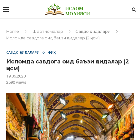
Home
Шартномалар
Савдо қоидалари
Исломда савдога оид баъзи қоидалар (2 қисм)
САВДО ҚОИДАЛАРИ
ФИҚҲ
Исломда савдога оид баъзи қоидалар (2
қисм)
19.06.2020
2590
views