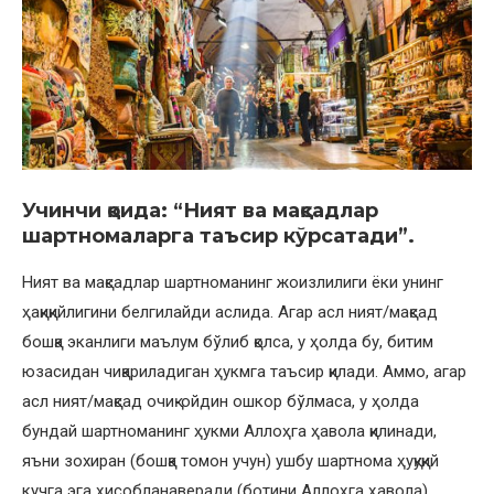
Учинчи қоида: “Ният ва мақсадлар
шартномаларга таъсир кўрсатади”.
Ният ва мақсадлар шартноманинг жоизлилиги ёки унинг
ҳақиқийлигини белгилайди аслида. Агар асл ният/мақсад
бошқа эканлиги маълум бўлиб қолса, у ҳолда бу, битим
юзасидан чиқариладиган ҳукмга таъсир қилади. Аммо, агар
асл ният/мақсад очиқ-ойдин ошкор бўлмаса, у ҳолда
бундай шартноманинг ҳукми Аллоҳга ҳавола қилинади,
яъни зохиран (бошқа томон учун) ушбу шартнома ҳуқуқий
кучга эга ҳисобланаверади (ботини Аллоҳга ҳавола).