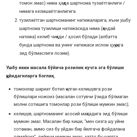
томон эмас) нима ҳақда шартнома тузаётганлиги /
нимага келишаётганлигига.
тузилаётган шартноманинг натижаларига, яъни ушбу
шартнома тузилиши натижасида нима (қандай
натижа) келиб чиқади / ҳосил бўлади (албатта
бунда шартнома ва унинг натижаси ислом ҳуқуқига
зид бўлмаслиги лозим).
Ушбу икки масала бўйича розилик кучга эга бўлиши
қуйидагиларга боғлиқ:
томонлар шариат ботил қилган келишувга рози
бўлишлари ножоиз (масалан сотувчи ўзида бўлмаган
молни сотишига томонлар рози бўлиши мумкин эмас);
келишув, шартноманинг асосий мақсадига зид бўлиши
мумкин эмас. Масалан бир киши, “мен сизга шу уйни
сотаман, аммо сиз бу уйдан бир йилгача фойдалана
олмайсиз”, дейиши мумкин эмас, хатто бу шартга