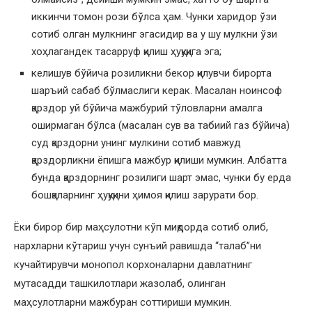
иккинчи томон рози бўлса ҳам. Чунки харидор ўзи
сотиб олган мулкнинг эгасидир ва у шу мулкни ўзи
хоҳлагандек тасарруф қилиш ҳуқуқига эга;
келишув бўйича розиликни бекор қилувчи бирорта
шаръий сабаб бўлмаслиги керак. Масалан ноинсоф
қарздор уй бўйича мажбурий тўловларни амалга
оширмаган бўлса (масалан сув ва табиий газ бўйича)
суд қарздорни унинг мулкини сотиб мавжуд
қарздорликни ёпишга мажбур қилиши мумкин. Албатта
бунда қарздорнинг розилиги шарт эмас, чунки бу ерда
бошқаларнинг ҳуқуқини ҳимоя қилиш зарурати бор.
Ёки бирор бир маҳсулотни кўп миқдорда сотиб олиб,
нархларни кўтариш учун сунъий равишда “талаб”ни
кучайтирувчи монопол корхоналарни давлатнинг
мутасадди ташкилотлари жазолаб, олинган
маҳсулотларни мажбуран соттириши мумкин.