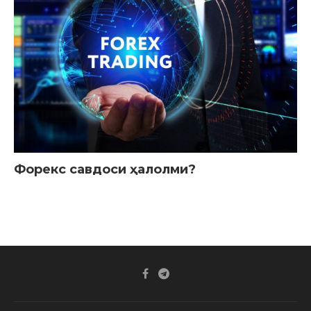
Форекс савдоси ҳалолми?