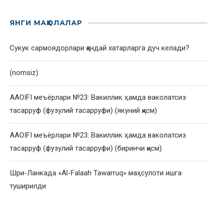
ЯНГИ МАҚОЛАЛАР
Сукук сармоядорлари қандай хатарларга дуч келади?
(nomsiz)
AAOIFI меъёрлари №23: Вакиллик ҳамда ваколатсиз
тасарруф (фузулий тасарруфи) (якуний қисм)
AAOIFI меъёрлари №23: Вакиллик ҳамда ваколатсиз
тасарруф (фузулий тасарруфи) (биринчи қисм)
Шри-Ланкада «Al-Falaah Tawarruq» маҳсулоти ишга
туширилди