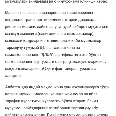
муаммолари аниқланиши ва очиқ муҳокама қилиниши керак.
Масалан, яшаш ва авиапарвозлар тарифларининг
юқорилиги, транспорт тизимининг етарли даражада
ривожланмагани, сайёҳлар учун қулай ахборот муҳитининг
мавжуд эмаслиги (навигация ва инфомарказлар),
малакали кадрларнинг етишмаслиги каби муаммолар
тармоқ учун умумий бўлса, таҳоратхона ва
намозхоналарнинг, “
ҲАЛОЛ
” сертификатига эга бўлган
ошхоналарнинг, шу турдаги озиқ-овқат маҳсулотларининг,
меҳмонхоналарнинг йўқлиги фақат зиёрат туризмига
алоқадор.
Албатта, ҳар қандай меҳмонхона ҳам мусулмонларга тўғри
келиши мумкин, масалан хонада жойнамоз ва қибла
тарафни кўрсатувчи кўрсатгич бўлса етарли. Лекин,
мусулмон сайёҳларнинг эътиборини тортиш учун бу
албатта камлик қилади. Бунинг учун меҳмонхонада ислом