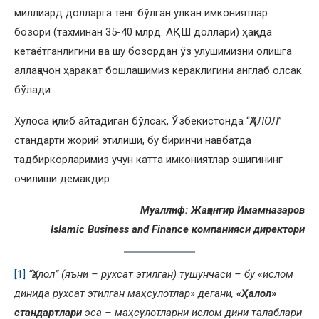
миллиард долларга тенг бўлган улкан имкониятлар
бозори (тахминан 35-40 млрд. АҚШ доллари) ҳақида
кетаётганлигини ва шу бозордан ўз улушимизни олишга
аллақачон ҳаракат бошлашимиз кераклигини англаб олсак
бўлади.
Хулоса қилиб айтадиган бўлсак, Ўзбекистонда “
ҲАЛОЛ
”
стандарти жорий этилиши, бу биринчи навбатда
тадбиркорларимиз учун катта имкониятлар эшигининг
очилиши демакдир.
Муаллиф: Жаҳонгир Имамназаров
Islamic Business and Finance компанияси директори
[1]
“Ҳалол” (яъни – рухсат этилган)
тушунчаси – бу «ислом
динида рухсат этилган маҳсулотлар» дегани,
«Ҳалол»
стандартлари
эса – маҳсулотларни ислом дини талаблари