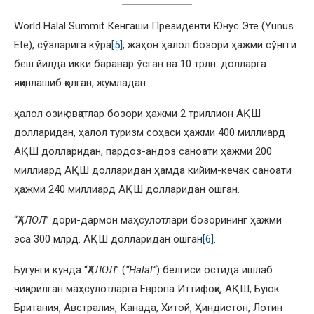
World Halal Summit Кенгаши Президенти Юнус Эте (Yunus
Ete), сўзларига кўра
[5]
, жаҳон ҳалол бозори ҳажми сўнгги
беш йилда икки баравар ўсган ва 10 трлн. долларга
яқинлашиб қолган, жумладан:
ҳалол озиқ овқатлар бозори ҳажми 2 триллион АҚШ
долларидан, ҳалол туризм соҳаси ҳажми 400 миллиард
АҚШ долларидан, пардоз-андоз саноати ҳажми 200
миллиард АҚШ долларидан ҳамда кийим-кечак саноати
ҳажми 240 миллиард АҚШ долларидан ошган.
“
ҲАЛОЛ
” дори-дармон маҳсулотлари бозорининг ҳажми
эса 300 млрд. АҚШ долларидан ошган
[6]
.
Бугунги кунда “
ҲАЛОЛ
” (
“Halal”
) белгиси остида ишлаб
чиқарилган маҳсулотларга Европа Иттифоқи, АҚШ, Буюк
Британия, Австралия, Канада, Хитой, Ҳиндистон, Лотин