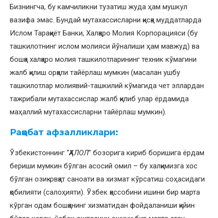
Бизнингча, бу камчиликни тузатиш жуда ҳам мушкул
вазифа эмас. Бундай мутахассисларни қисқа муддатларда
Ислом Тараққиёт Банки, Халқаро Молия Корпорацияси (бу
ташкилотнинг ислом молияси йўналиши ҳам мавжуд) ва
бошқа халқаро молия ташкилотларининг техник кўмагини
жалб қилиш орқали тайёрлаш мумкин (масалан ушбу
ташкилотлар молиявий-ташкилий кўмагида чет эллардан
тажрибали мутахассислар жалб қилиб улар ёрдамида
маҳаллий мутахассисларни тайёрлаш мумкин).
Рақобат афзалликлари:
Ўзбекистоннинг “
ҲАЛОЛ
” бозорига кириб боришига ёрдам
бериши мумкин бўлган асосий омил – бу халқимизга хос
бўлган озиқ-овқат саноати ва хизмат кўрсатиш соҳасидаги
қобилияти (салоҳияти). Ўзбек қассобини ишини бир марта
кўрган одам бошқанинг хизматидан фойдаланиши қийин