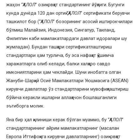
жаҳон “
ҲАЛОЛ
” озиқ-овқат стандартининг йўқлиги. Бугунги
кунда дунёда 120 дан ортиқ “
ҲАЛОЛ
” сертификати берувчи
ташкилот бор (“
ҲАЛОЛ
” бозорининг асосий иштирокчилари
бўлмиш Малайзия, Индонезия, Сингапур, Таиланд,
Филиппин каби мамлакатлардаги давлат идоралари шу
жумладан). Бундан ташқари сертификатлаштириш
стандартлари ҳам турлича, бу эса нафақат қўшимча
харажатларга олиб келади, балки халқаро савдо
имкониятларини ҳам чеклайди. Шуни инобатга олган
Жануби-Шарқий Осиё Мамлакатлари Уюшмасига (ASEAN)
кирувчи давлатлар ўз стандартларини мувофиқлаштириш
бўйича керакли ишларни аллақачон бошлашганлиги
эътиборга молик.
Яна бир ҳал қилиниши керак бўлган муаммо, бу “
ҲАЛОЛ
”
стандартларининг айрим мамлакатларнинг (масалан
Европа Иттифоқига кирувчи давлатларнинг) озиқ-овқат