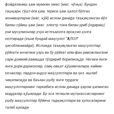
фойдаланиш ҳам мумкин эмас (мас. чўчқа). Бундан
ташқари, гўшт-ёғи ҳам, териси ҳам ҳалол бўлган
жониворларни (мас. қўй) ислом динида таъқиқланган йўл
билан сўйиш ҳам (мас. электр токи билан уриб ўлдириш)
уни мусулмонлар учун истеъмолга яроқсиз ҳолга
келтиради (яъни бундай маҳсулот
“
ҲАЛОЛ
”
ҳисобланмайди
)
.
Исломда таъқиқланган маҳсулотлар
рўйхати анчагина узун ва бу рўйхат илм-фан ривожлангани
сари доимий равишда тўлдириб борилмоқда. Негаки янги-
янги дори-дармонлар, озиқ-овқат қўшимчалари, кийим-
кечаклар, пардоз-андоз маҳсулотлари ва ҳкз. ишлаб
чиқилмоқда ва баъзан ушбу янги турдаги
маҳсулотларнинг таркибига ислом динида ҳаром қилинган
моддалар қўшилади. Бу эса тегишли мутахассисларнинг
ушбу маҳсулотлар бўйича тадқиқотлари ва хулосаларини
талаб қилади.