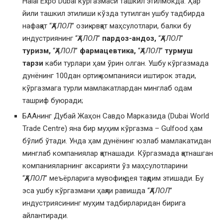
Halal Expo Dubai кўргазмаси ташкил этилмокда. Ҳар
йили ташкил этилиши кўзда тутилган ушбу тадбирда
нафақат “
ҲАЛОЛ
” озиқ-овқат маҳсулотлари, балки бу
индустриянинг “
ҲАЛОЛ
”
пардоз-андоз,
“
ҲАЛОЛ
”
туризм,
“
ҲАЛОЛ
”
фармацевтика,
“
ҲАЛОЛ
”
турмуш
тарзи
каби турлари ҳам ўрин олган. Ушбу кўргазмада
дунёнинг 100дан ортиқ компанияси иштирок этади,
кўргазмага турли мамлакатлардан минглаб одам
ташриф буюради;
БААнинг Дубай Жаҳон Савдо Марказида (Dubai World
Trade Centre) яна бир муҳим кўргазма – Gulfood ҳам
бўлиб ўтади. Унда ҳам дунёнинг юзлаб мамлакатидан
минглаб компаниялар қатнашади. Кўргазмада қатнашган
компанияларнинг аксарияти ўз маҳсулотларини
“
ҲАЛОЛ
” меъёрларига мувофиқ дея тақдим этишади. Бу
эса ушбу кўргазмани ҳақли равишда “
ҲАЛОЛ
”
индустриясининг муҳим тадбирларидан бирига
айлантиради.