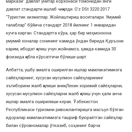
маркази” давлат унитар корхонаси томонидан янги
давлат стандарти ишлаб чиқилди. Oʻz DSt 3220:2017
“Туристик хизматлар. Жойлаштириш воситалари. Умумий
талаблар” бўйича стандарт 2018 йилнинг 1 январидан
кучга кирган. Стандартга кўра, ҳар бир меҳмонхона
умумий хоналар сонининг камида ўндан бирида Қуръони
карим, ибодат қилиш учун жойнамоз, ҳамда камида 30
фоизида қибла кўрсатгичи бўлиши шарт.
Албатта, ушбу амалга оширилган ишлар мамлакатимизга
сайёҳларнинг, хусусан мусулмон сайёҳларининг
эътиборини жалб қилиши аниқ. Лекин хорижий сайёҳларни,
хусусан мусулмон сайёҳларни жалб қилиш учун ҳали анча
ишлар амалга оширилиши керак. Ўзбекистон
Республикаси туризмни ривожлантиришга масъул бўлган
идоралар мамлакатимизга ташриф буюраётган сайёҳлар
билан сўровномалар ўтказиб, соҳанинг барча