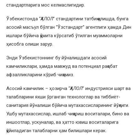
стандартларига мос келмаслигидир.
Ўзбекистонда “
ҲАЛОЛ
” стандартини татбиқ қилишда, бунга
асосий масъул бўлган “Ўзстандарт” агентлиги ҳамда Дин
ишлари бўйича қўмита кўрсатиб ўтилган муаммоларни
ҳисобга олиши зарур.
Энди Ўзбекистоннинг бу йўналишдаги асосий
камчиликлари, ҳамда мавжуд ва потенциал рақобат
афзалликларини кўриб чиқамиз.
Асосий камчилик – ҳозирча “
ҲАЛОЛ
” индустрияси шарт ва
талабларини яхши ўрганган технологлар ва тиббиёт-
санитария йўналиши бўйича мутахассисларининг йўқлиги.
Ушбу мутахассислар, ишлаб чиқариш воситалари, бино ва
иншоотлар, ускуналар, ва ҳатто ювиш воситаларига
қўйиладиган талабларни ҳам билишлари керак.