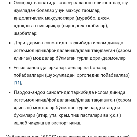
Озиқ овқат саноатида: консерваланган озиқ-овқатлар, шу
жумладан болалар учун махсус таомлар,
қандолатчилик маҳсулотлари (мураббо, джем,
қадоқланган пишириқлар (пирог, кекс кабилар),
шарбатлар;
Дори-дармон саноатида: таркибида ислом динида
истеъмол қилиш/фойдаланиш/қўллаш тақиқиланган (ҳаром
қилинган) моддалар бўлмаган турли дори-дармонлар;
Енгил саноатда: эркалар, аёллар ва болалар
пойабзаллари (шу жумладан, ортопедик пойабзаллар)
[11]
;
Пардоз-андоз саноатида: таркибида ислом динида
истеъмол қилиш/фойдаланиш/қўллаш тақиқиланган (ҳаром
қилинган) моддалар бўлмаган турли пардоз-андоз
буюмлари (атир, упа, крем, тиш пасталари ва ҳ.к.з.)
ишлаб чиқариш ва экспорт қилиш.
Ўзбекистондан “
ҲАЛОЛ
” маҳсулотларни экспорт қилиш қулай