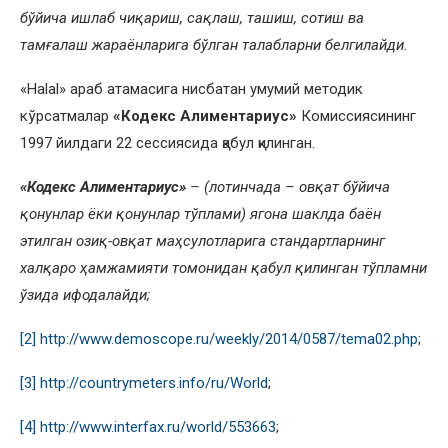
бўйича ишлаб чиқариш, сақлаш, ташиш, сотиш ва
тамғалаш жараёнларига бўлган талабларни белгилайди.
«Нalal» араб атамасига нисбатан умумий методик
кўрсатмалар
«Кодекс Алиментариус»
Комиссиясининг
1997 йилдаги 22 сессиясида қабул қилинган.
«Кодекс Алиментариус»
– (лотинчада – овқат бўйича
қонунлар ёки қонунлар тўплами) ягона шаклда баён
этилган озиқ-овқат маҳсулотларига стандартларнинг
халқаро ҳамжамияти томонидан қабул қилинган тўпламни
ўзида ифодалайди;
[2]
http://www.demoscope.ru/weekly/2014/0587/tema02.php
;
[3]
http://countrymeters.info/ru/World
;
[4]
http://www.interfax.ru/world/553663
;