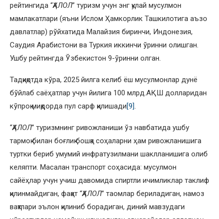
рейтингида “
ҲАЛОЛ
” туризм учун энг қулай мусулмон
мамлакатлари (яъни Ислом Ҳамкорлик Ташкилотига аъзо
давлатлар) рўйхатида Малайзия биринчи, Индонезия,
Саудия Арабистони ва Туркия иккинчи ўринни олишган.
Ушбу рейтингда Ўзбекистон 9-ўринни олган.
Тадқиқотда кўра, 2025 йилга келиб ёш мусулмонлар дунё
бўйлаб саёҳатлар учун йилига 100 млрд.АҚШ долларидан
кўпроқ миқдорда пул сарф қилишади
[9]
.
“
ҲАЛОЛ
” туризмнинг ривожланиши ўз навбатида ушбу
тармоқ билан боғлиқ бошқа соҳаларни ҳам ривожланишига
туртки бериб умумий инфратузилмани шаклланишига олиб
келяпти. Масалан транспорт соҳасида: мусулмон
сайёҳлар учун учиш давомида спиртли ичимликлар таклиф
қилинмайдиган, фақат “
ҲАЛОЛ
” таомлар бериладиган, намоз
вақтлари эълон қилиниб борадиган, диний мавзудаги