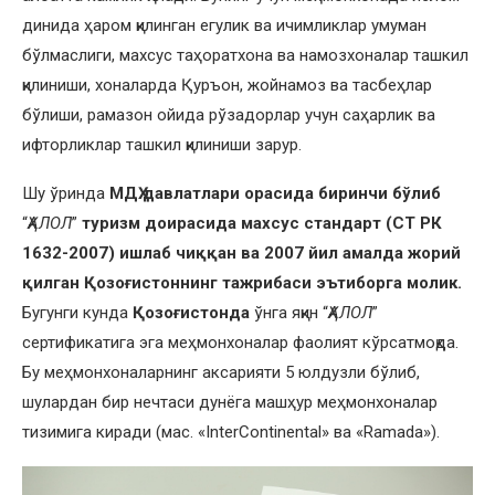
динида ҳаром қилинган егулик ва ичимликлар умуман
бўлмаслиги, махсус таҳоратхона ва намозхоналар ташкил
қилиниши, хоналарда Қуръон, жойнамоз ва тасбеҳлар
бўлиши, рамазон ойида рўзадорлар учун саҳарлик ва
ифторликлар ташкил қилиниши зарур.
Шу ўринда
МДҲ давлатлари орасида биринчи бўлиб
“
ҲАЛОЛ
”
туризм доирасида махсус стандарт (СТ РК
1632-2007) ишлаб чиққан ва 2007 йил амалда жорий
қилган Қозоғистоннинг тажрибаси эътиборга молик.
Бугунги кунда
Қозоғистонда
ўнга яқин “
ҲАЛОЛ
”
сертификатига эга меҳмонхоналар фаолият кўрсатмоқда.
Бу меҳмонхоналарнинг аксарияти 5 юлдузли бўлиб,
шулардан бир нечтаси дунёга машҳур меҳмонхоналар
тизимига киради (мас. «InterContinental» ва «Ramada»).