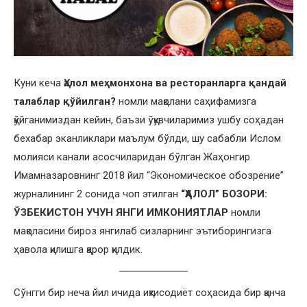
Куни кеча
Ҳалол меҳмонхона ва ресторанларга қандай
талаблар қўйилган?
номли мақолани саҳифамизга
қўйганимиздан кейин, баъзи ўқувчиларимиз ушбу соҳадан
бехабар эканликлари маълум бўлди, шу сабабли Ислом
молияси канали асосчиларидан бўлган Жаҳонгир
Имамназаровнинг 2018 йил “Экономическое обозрение”
журналининг 2 сонида чоп этилган
“ҲАЛОЛ” БОЗОРИ:
ЎЗБЕКИСТОН УЧУН ЯНГИ ИМКОНИЯТЛАР
номли
мақоласини бироз янгилаб сизларнинг эътиборингизга
ҳавола қилишга қарор қилдик.
Сўнгги бир неча йил ичида иқтисодиёт соҳасида бир қанча