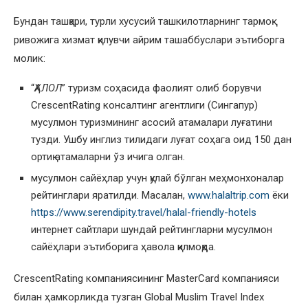
Бундан ташқари, турли хусусий ташкилотларнинг тармоқ
ривожига хизмат қилувчи айрим ташаббуслари эътиборга
молик:
“
ҲАЛОЛ
” туризм соҳасида фаолият олиб борувчи
CrescentRating консалтинг агентлиги (Сингапур)
мусулмон туризмининг асосий атамалари луғатини
тузди. Ушбу инглиз тилидаги луғат соҳага оид 150 дан
ортиқ атамаларни ўз ичига олган.
мусулмон сайёҳлар учун қулай бўлган меҳмонхоналар
рейтинглари яратилди. Масалан,
www.halaltrip.com
ёки
https://www.serendipity.travel/halal-friendly-hotels
интернет сайтлари шундай рейтингларни мусулмон
сайёҳлари эътиборига ҳавола қилмоқда.
CrescentRating компаниясининг MasterCard компанияси
билан ҳамкорликда тузган Global Muslim Travel Index