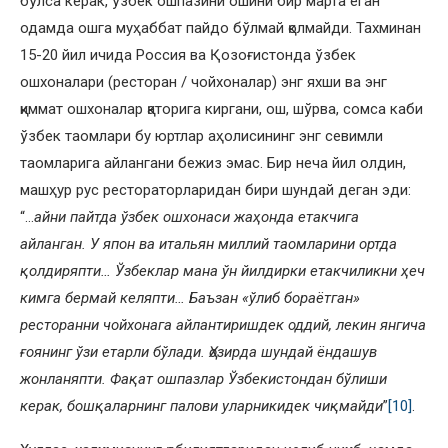
бўлса керак, ўзбек ошпазини ошини бир марта еган
одамда ошга муҳаббат пайдо бўлмай қолмайди. Тахминан
15-20 йил ичида Россия ва Қозоғистонда ўзбек
ошхоналари (ресторан / чойхоналар) энг яхши ва энг
қиммат ошхоналар қаторига киргани, ош, шўрва, сомса каби
ўзбек таомлари бу юртлар аҳолисининг энг севимли
таомларига айлангани бежиз эмас. Бир неча йил олдин,
машҳур рус рестораторларидан бири шундай деган эди:
“…
айни пайтда ўзбек ошхонаси жаҳонда етакчига
айланган. У япон ва итальян миллий таомларини ортда
қолдиряпти… Ўзбеклар мана ўн йилдирки етакчиликни ҳеч
кимга бермай келяпти… Баъзан «ўлиб бораётган»
ресторанни чойхонага айлантиришдек оддий, лекин янгича
ғоянинг ўзи етарли бўлади. Ҳозирда шундай ёндашув
жонланяпти. Фақат ошпазлар Ўзбекистондан бўлиши
керак, бошқаларнинг палови уларникидек чиқмайди
”
[10]
.