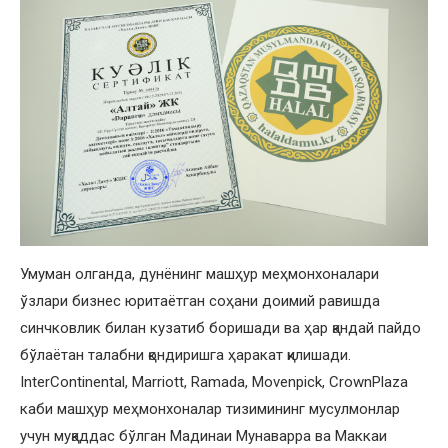
Умуман олганда, дунёнинг машҳур меҳмонхоналари
ўзлари бизнес юритаётган соҳани доимий равишда
синчковлик билан кузатиб боришади ва ҳар қандай пайдо
бўлаётан талабни қондиришга ҳаракат қилишади.
InterContinental, Marriott, Ramada, Movenpick, CrownPlaza
каби машҳур меҳмонхоналар тизимининг мусулмонлар
учун муқаддас бўлган Мадинаи Мунаварра ва Маккаи