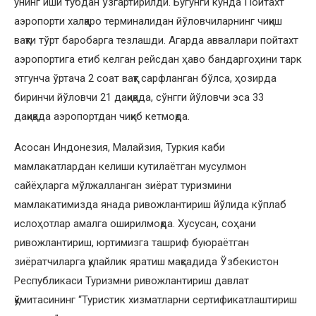
унинг иши тубдан ўзгартирилди. Бугунги кунда Пойтахт
аэропорти халқаро терминалидан йўловчиларнинг чиқиш
вақти тўрт баробарга тезлашди. Агарда авваллари пойтахт
аэропортига етиб келган рейсдан ҳаво бандаргоҳини тарк
этгунча ўртача 2 соат вақт сарфланган бўлса, ҳозирда
биринчи йўловчи 21 дақиқада, сўнгги йўловчи эса 33
дақиқада аэропортдан чиқиб кетмоқда.
Асосан Индонезия, Малайзия, Туркия каби
мамлакатлардан келиши кутилаётган мусулмон
сайёҳларга мўлжалланган зиёрат туризмини
мамлакатимизда янада ривожлантириш йўлида кўплаб
ислоҳотлар амалга оширилмоқда. Хусусан, соҳани
ривожлантириш, юртимизга ташриф буюраётган
зиёратчиларга қулайлик яратиш мақсадида Ўзбекистон
Республикаси Туризмни ривожлантириш давлат
қўмитасининг “Туристик хизматларни сертификатлаштириш