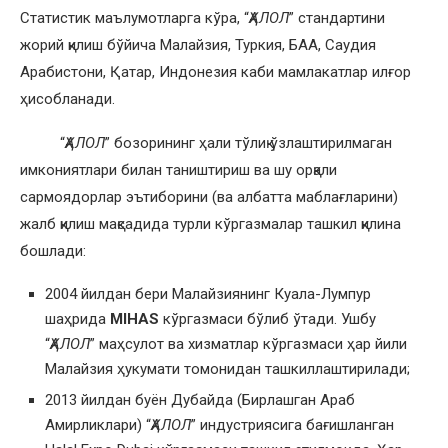
Статистик маълумотларга кўра, “
ҲАЛОЛ
” стандартини
жорий қилиш бўйича Малайзия, Туркия, БАА, Саудия
Арабистони, Қатар, Индонезия каби мамлакатлар илғор
ҳисобланади.
“
ҲАЛОЛ
” бозорининг ҳали тўлиқ ўзлаштирилмаган
имкониятлари билан таништириш ва шу орқали
сармоядорлар эътиборини (ва албатта маблағларини)
жалб қилиш мақсадида турли кўргазмалар ташкил қилина
бошлади:
2004 йилдан бери Малайзиянинг Куала-Лумпур
шаҳрида
MIHAS
кўргазмаси бўлиб ўтади. Ушбу
“
ҲАЛОЛ
” маҳсулот ва хизматлар кўргазмаси ҳар йили
Малайзия ҳукумати томонидан ташкиллаштирилади;
2013 йилдан буён Дубайда (Бирлашган Араб
Амирликлари) “
ҲАЛОЛ
” индустриясига бағишланган