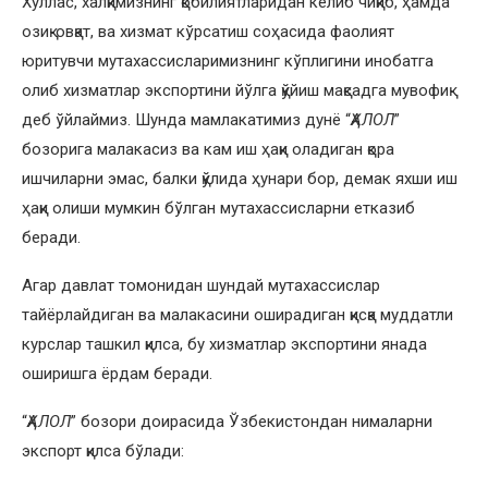
Хуллас, халқимизнинг қобилиятларидан келиб чиқиб, ҳамда
озиқ-овқат, ва хизмат кўрсатиш соҳасида фаолият
юритувчи мутахассисларимизнинг кўплигини инобатга
олиб хизматлар экспортини йўлга қўйиш мақсадга мувофиқ
деб ўйлаймиз. Шунда мамлакатимиз дунё “
ҲАЛОЛ
”
бозорига малакасиз ва кам иш ҳақи оладиган қора
ишчиларни эмас, балки қўлида ҳунари бор, демак яхши иш
ҳақи олиши мумкин бўлган мутахассисларни етказиб
беради.
Агар давлат томонидан шундай мутахассислар
тайёрлайдиган ва малакасини оширадиган қисқа муддатли
курслар ташкил қилса, бу хизматлар экспортини янада
оширишга ёрдам беради.
“
ҲАЛОЛ
” бозори доирасида Ўзбекистондан нималарни
экспорт қилса бўлади: