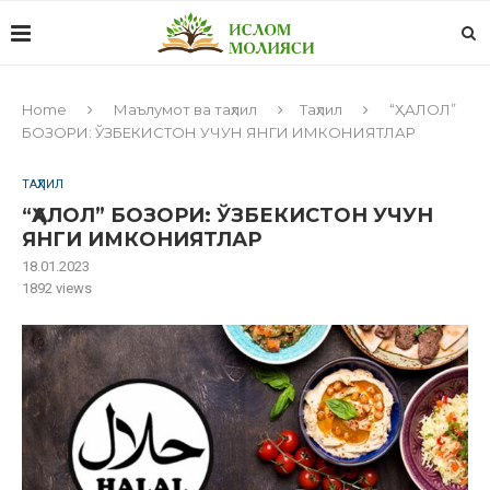
Home
Маълумот ва таҳлил
Таҳлил
“ҲАЛОЛ”
БОЗОРИ: ЎЗБЕКИСТОН УЧУН ЯНГИ ИМКОНИЯТЛАР
ТАҲЛИЛ
“ҲАЛОЛ” БОЗОРИ: ЎЗБЕКИСТОН УЧУН
ЯНГИ ИМКОНИЯТЛАР
18.01.2023
1892
views