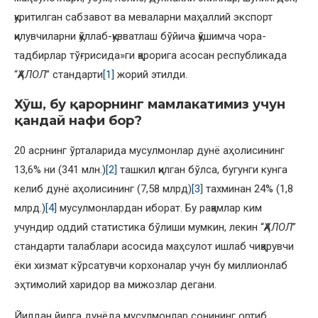
қуритилган сабзавот ва меваларни маҳаллий экспорт
қилувчиларни қўллаб-қувватлаш бўйича қўшимча чора-
тадбирлар тўғрисида»ги қарорига асосан республикада
“
ҲАЛОЛ
” стандарти
[1]
жорий этилди.
Хўш, бу қарорнинг мамлакатимиз учун
қандай нафи бор?
20 асрнинг ўрталарида мусулмонлар дунё аҳолисининг
13,6% ни (341 млн.)
[2]
ташкил қилган бўлса, бугунги кунга
келиб дунё аҳолисининг (7,58 млрд)
[3]
тахминан 24% (1,8
млрд.)
[4]
мусулмонлардан иборат. Бу рақамлар ким
учундир оддий статистика бўлиши мумкин, лекин “
ҲАЛОЛ
”
стандарти талаблари асосида маҳсулот ишлаб чиқарувчи
ёки хизмат кўрсатувчи корхоналар учун бу миллионлаб
эҳтимолий харидор ва мижозлар дегани.
Йилдан йилга дунёда мусулмонлар сонининг ортиб