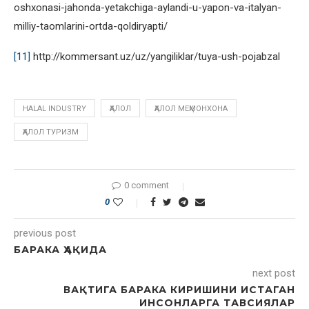
oshxonasi-jahonda-yetakchiga-aylandi-u-yapon-va-italyan-
milliy-taomlarini-ortda-qoldiryapti/
[11]
http://kommersant.uz/uz/yangiliklar/tuya-ush-pojabzal
HALAL INDUSTRY
ҲАЛОЛ
ҲАЛОЛ МЕҲМОНХОНА
ҲАЛОЛ ТУРИЗМ
0 comment
0
previous post
БАРАКА ҲАҚИДА
next post
ВАҚТИГА БАРАКА КИРИШИНИ ИСТАГАН
ИНСОНЛАРГА ТАВСИЯЛАР