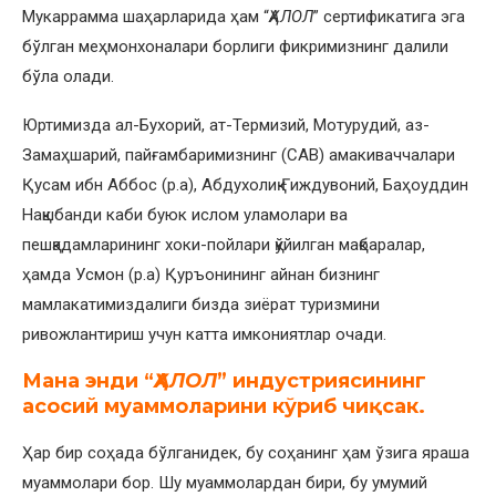
Мукаррамма шаҳарларида ҳам “
ҲАЛОЛ
” сертификатига эга
бўлган меҳмонхоналари борлиги фикримизнинг далили
бўла олади.
Юртимизда ал-Бухорий, ат-Термизий, Мотурудий, аз-
Замаҳшарий, пайғамбаримизнинг (САВ) амакиваччалари
Қусам ибн Аббос (р.а), Абдухолиқ Ғиждувоний, Баҳоуддин
Нақшбанди каби буюк ислом уламолари ва
пешқадамларининг хоки-пойлари қўйилган мақбаралар,
ҳамда Усмон (р.а) Қуръонининг айнан бизнинг
мамлакатимиздалиги бизда зиёрат туризмини
ривожлантириш учун катта имкониятлар очади.
Мана энди “
ҲАЛОЛ
” индустриясининг
асосий муаммоларини кўриб чиқсак.
Ҳар бир соҳада бўлганидек, бу соҳанинг ҳам ўзига яраша
муаммолари бор. Шу муаммолардан бири, бу умумий