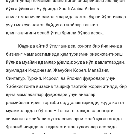
кўрсатувлар намойиш қилинадиган авиарейслар аллақачон
йўлга қўйилган. Бу ўринда Saudi Arabia Airlines
авиакомпанияси самолётларида намоз ўқувчи йўловчилар
учун махсус намоз ўқийдиган жойлар ташкил
қилинганлигини эслаб ўтиш ўринли бўлса керак.
Юқорида айтиб ўтилганидек, охирги бир йил ичида
бизнинг мамлакатимизда ҳам туризмни ривожлантириш
йўлида муайян қадамлар қўйилди: жуда кўп давлатлардан,
жумладан Индонезия, Жанубий Корея, Малайзия,
Сингапур, Туркия, Исроил, ва Япония фуқаролари учун
Ўзбекистонга визасиз ташриф тартиби жорий этилди, бир
қанча мамлакатлар фуқаролари учун визалар
расмийлаштириш тартиби соддалаштирилди, жуда катта
муаммолардан бўлган – Тошкент халқаро аэропорти
хизмати тажрибали мутахассисларни жалб қилган ҳолда
ўрганиб чиқилди ва тақдим этилган хулосалар асосида