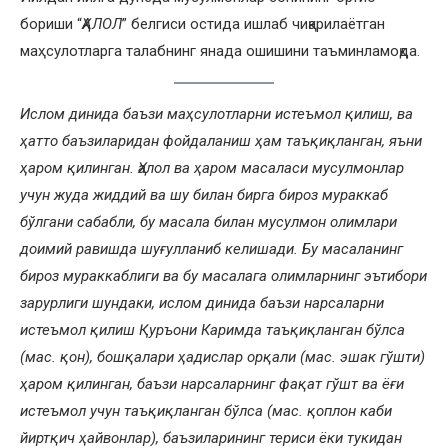
бориши “
ҲАЛОЛ
” белгиси остида ишлаб чиқарилаётган
маҳсулотларга талабнинг янада ошишини таъминламоқда.
Ислом динида баъзи маҳсулотларни истеъмол қилиш, ва
ҳатто баъзиларидан фойдаланиш ҳам таъқиқланган, яъни
ҳаром қилинган. Ҳалол ва ҳаром масаласи мусулмонлар
учун жуда жиддий ва шу билан бирга бироз мураккаб
бўлгани сабабли, бу масала билан мусулмон олимлари
доимий равишда шуғулланиб келишади. Бу масаланинг
бироз мураккаблиги ва бу масалага олимларнинг эътибори
зарурлиги шундаки, ислом динида баъзи нарсаларни
истеъмол қилиш Қуръони Каримда таъқиқланган бўлса
(мас. қон), бошқалари ҳадислар орқали (мас. эшак гўшти)
ҳаром қилинган, баъзи нарсаларнинг фақат гўшт ва ёғи
истеъмол учун таъқиқланган бўлса (мас. қоплон каби
йиртқич ҳайвонлар), баъзиларининг териси ёки тукидан