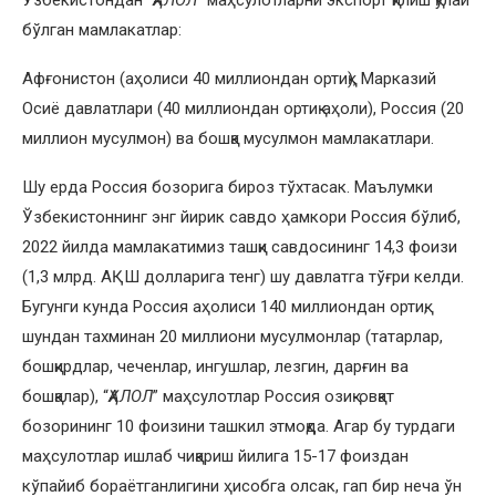
бўлган мамлакатлар:
Афғонистон (аҳолиси 40 миллиондан ортиқ), Марказий
Осиё давлатлари (40 миллиондан ортиқ аҳоли), Россия (20
миллион мусулмон) ва бошқа мусулмон мамлакатлари.
Шу ерда Россия бозорига бироз тўхтасак. Маълумки
Ўзбекистоннинг энг йирик савдо ҳамкори Россия бўлиб,
2022 йилда мамлакатимиз ташқи савдосининг 14,3 фоизи
(1,3 млрд. АҚШ долларига тенг) шу давлатга тўғри келди.
Бугунги кунда Россия аҳолиси 140 миллиондан ортиқ,
шундан тахминан 20 миллиони мусулмонлар (татарлар,
бошқирдлар, чеченлар, ингушлар, лезгин, дарғин ва
бошқалар), “
ҲАЛОЛ
” маҳсулотлар Россия озиқ-овқат
бозорининг 10 фоизини ташкил этмоқда. Агар бу турдаги
маҳсулотлар ишлаб чиқариш йилига 15-17 фоиздан
кўпайиб бораётганлигини ҳисобга олсак, гап бир неча ўн