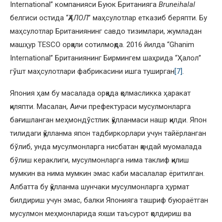
International” компанияси Буюк Британияга
Bruneihalal
белгиси остида “
ҲАЛОЛ
” маҳсулотлар етказиб беряпти. Бу
маҳсулотлар Британиянинг савдо тизимлари, жумладан
машҳур TESCO орқали сотилмоқда. 2016 йилда “Ghanim
International” Британиянинг Бирмингем шаҳрида “Ҳалол”
гўшт маҳсулотлари фабрикасини ишга туширган
[7]
.
Япония ҳам бу масалада орқада қолмасликка ҳаракат
қиляпти. Масалан, Аичи префектураси мусулмонларга
бағишланган меҳмондўстлик қўлланмаси нашр қилди. Япон
тилидаги қўлланма япон тадбиркорлари учун тайёрланган
бўлиб, унда мусулмонларга нисбатан қандай муомалада
бўлиш кераклиги, мусулмонларга нима таклиф қилиш
мумкин ва нима мумкин эмас каби масалалар ёритилган.
Албатта бу қўлланма шунчаки мусулмонларга ҳурмат
билдириш учун эмас, балки Японияга ташриф буюраётган
мусулмон меҳмонларида яхши таъсурот қолдириш ва