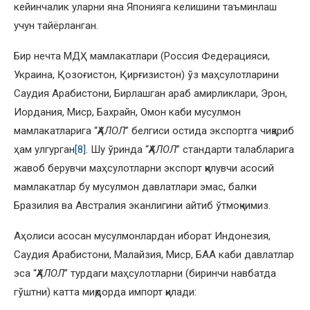
кейинчалик уларни яна Японияга келишини таъминлаш
учун тайёрланган.
Бир нечта МДҲ мамлакатлари (Россия Федерацияси,
Украина, Қозоғистон, Қирғизистон) ўз маҳсулотларини
Саудия Арабистони, Бирлашган араб амирликлари, Эрон,
Иордания, Миср, Бахрайн, Омон каби мусулмон
мамлакатларига “
ҲАЛОЛ
” белгиси остида экспортга чиқариб
ҳам улгурган
[8]
. Шу ўринда “
ҲАЛОЛ
” стандарти талабларига
жавоб берувчи маҳсулотларни экспорт қилувчи асосий
мамлакатлар бу мусулмон давлатлари эмас, балки
Бразилия ва Австралия эканлигини айтиб ўтмоқчимиз.
Аҳолиси асосан мусулмонлардан иборат Индонезия,
Саудия Арабистони, Малайзия, Миср, БАА каби давлатлар
эса “
ҲАЛОЛ
” турдаги маҳсулотларни (биринчи навбатда
гўштни) катта миқдорда импорт қилади: