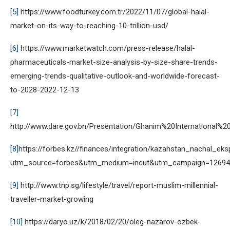
[5]
https://www.foodturkey.com.tr/2022/11/07/global-halal-
market-on-its-way-to-reaching-10-trillion-usd/
[6]
https://www.marketwatch.com/press-release/halal-
pharmaceuticals-market-size-analysis-by-size-share-trends-
emerging-trends-qualitative-outlook-and-worldwide-forecast-
to-2028-2022-12-13
[7]
http://www.dare.gov.bn/Presentation/Ghanim%20International%
[8]
https://forbes.kz//finances/integration/kazahstan_nachal_e
utm_source=forbes&utm_medium=incut&utm_campaign=12694
[9]
http://www.tnp.sg/lifestyle/travel/report-muslim-millennial-
traveller-market-growing
[10]
https://daryo.uz/k/2018/02/20/oleg-nazarov-ozbek-