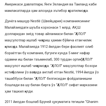
Америкаси давлатлари, Янги Зеландия ва Таиланд каби
мамлакатларда ҳам алоҳида эътибор қаратилмоқда.
Дунёга машҳур Nestlé (Швейцария) компаниясининг
Малайзиядаги шуъба корхонаси 1 млрд. АҚШ
долларидан зиёд товар айланмаси билан “
ҲАЛОЛ
”
маҳсулотлар ишлаб чиқариш ҳажми бўйича етакчилик
қилмоқда. Малайзияда 1912 йилдан бери фаолият олиб
бораётган бу компания, бугунги кунда 5 минг нафар
одамни иш билан таъминлаб, 300 турдан ортиқ “
ҲАЛОЛ
”
маҳсулот ишлаб чиқармоқда. “
ҲАЛОЛ
” маҳсулотлар бозори
истиқболини ўз вақтида англаб етган Nestlé, 1994 йилда ўз
ташаббуси билан “
ҲАЛОЛ
” белгисидан фойдаланишни
бошлади ва шу билан бирга ўз “
ҲАЛОЛ
” сифат марказини
ҳам ташкил қилди.
2011 йилдан бошлаб Бруней ҳукуматига тегишли “Ghanim