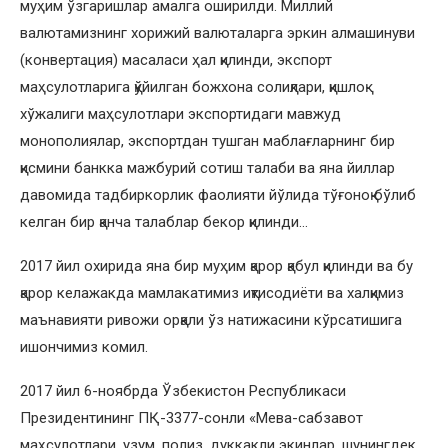
муҳим ўзгаришлар амалга оширилди. Миллий
валютамизнинг хорижий валюталарга эркин алмашинуви
(конвертация) масаласи ҳал қилинди, экспорт
маҳсулотларига қўйилган божхона солиқлари, қишлоқ
хўжалиги маҳсулотлари экспортидаги мавжуд
монополиялар, экспортдан тушган маблағларнинг бир
қисмини банкка мажбурий сотиш талаби ва яна йиллар
давомида тадбиркорлик фаолияти йўлида тўғоноқ бўлиб
келган бир қанча талаблар бекор қилинди…
2017 йил охирида яна бир муҳим қарор қабул қилинди ва бу
қарор келажакда мамлакатимиз иқтисодиёти ва халқимиз
маънавияти ривожи орқали ўз натижасини кўрсатишига
ишончимиз комил.
2017 йил 6-ноябрда Ўзбекистон Республикаси
Президентининг ПҚ-3377-сонли «Мева-сабзавот
маҳсулотлари, узум, полиз, дуккакли экинлар, шунингдек,