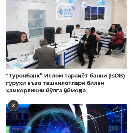
“Туронбанк” Ислом тараққиёт банки (IsDB)
гуруҳи аъзо ташкилотлари билан
ҳамкорликни йўлга қўймоқда
2