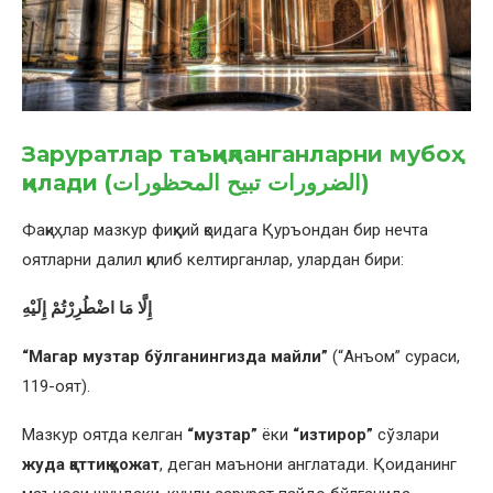
Заруратлар таъқиқланганларни мубоҳ
қилади
(الضرورات تبيح المحظورات)
Фақиҳлар мазкур фиқҳий қоидага Қуръондан бир нечта
оятларни далил қилиб келтирганлар, улардан бири:
إِلَّا مَا اضْطُرِرْتُمْ إِلَيْهِ
“Магар музтар бўлганингизда майли”
(“Анъом” сураси,
119-оят).
Мазкур оятда келган
“музтар”
ёки
“изтирор”
сўзлари
жуда қаттиқ ҳожат
, деган маънони англатади. Қоиданинг