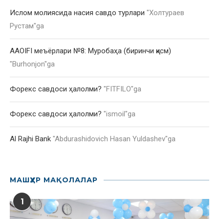
Ислом молиясида насия савдо турлари
"
Холтураев
Рустам
"ga
AAOIFI меъёрлари №8: Муробаҳа (биринчи қисм)
"
Burhonjon
"ga
Форекс савдоси ҳалолми?
"
FITFILO
"ga
Форекс савдоси ҳалолми?
"
ismoil
"ga
Al Rajhi Bank
"
Abdurashidovich Hasan Yuldashev
"ga
МАШҲУР МАҚОЛАЛАР
1