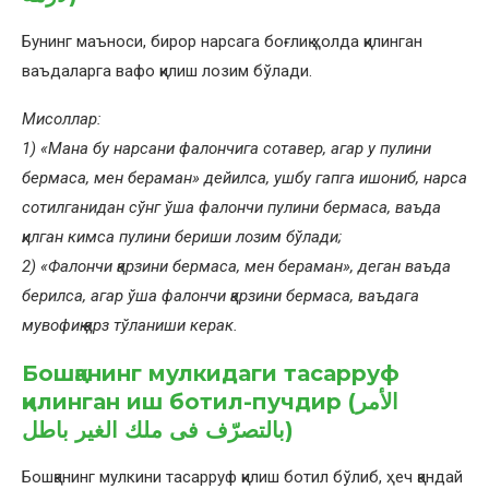
Бунинг маъноси, бирор нарсага боғлиқ ҳолда қилинган
ваъдаларга вафо қилиш лозим бўлади.
Мисоллар:
1) «Мана бу нарсани фалончига сотавер, агар у пулини
бермаса, мен бераман» дейилса, ушбу гапга ишониб, нарса
сотилганидан сўнг ўша фалончи пулини бермаса, ваъда
қилган кимса пулини бериши лозим бўлади;
2) «Фалончи қарзини бермаса, мен бераман», деган ваъда
берилса, агар ўша фалончи қарзини бермаса, ваъдага
мувофиқ қарз тўланиши керак.
Бошқанинг мулкидаги тасарруф
қилинган иш ботил-пучдир (الأمر
بالتصرّف فى ملك الغير باطل)
Бошқанинг мулкини тасарруф қилиш ботил бўлиб, ҳеч қандай