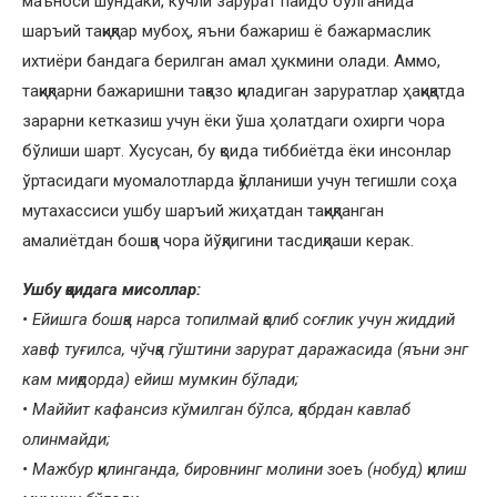
маъноси шундаки, кучли зарурат пайдо бўлганида
шаръий тақиқлар мубоҳ, яъни бажариш ё бажармаслик
ихтиёри бандага берилган амал ҳукмини олади. Аммо,
тақиқларни бажаришни тақазо қиладиган заруратлар ҳақиқатда
зарарни кетказиш учун ёки ўша ҳолатдаги охирги чора
бўлиши шарт. Хусусан, бу қоида тиббиётда ёки инсонлар
ўртасидаги муомалотларда қўлланиши учун тегишли соҳа
мутахассиси ушбу шаръий жиҳатдан тақиқланган
амалиётдан бошқа чора йўқлигини тасдиқлаши керак.
Ушбу қоидага мисоллар:
• Ейишга бошқа нарса топилмай қолиб соғлик учун жиддий
хавф туғилса, чўчқа гўштини зарурат даражасида (яъни энг
кам миқдорда) ейиш мумкин бўлади;
• Маййит кафансиз кўмилган бўлса, қабрдан кавлаб
олинмайди;
• Мажбур қилинганда, бировнинг молини зоеъ (нобуд) қилиш