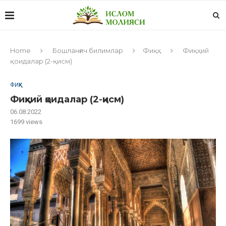
Home
Бошланғич билимлар
Фиқҳ
Фиқҳий
қоидалар (2-қисм)
ФИҚҲ
Фиқҳий қоидалар (2-қисм)
06.08.2022
1699
views