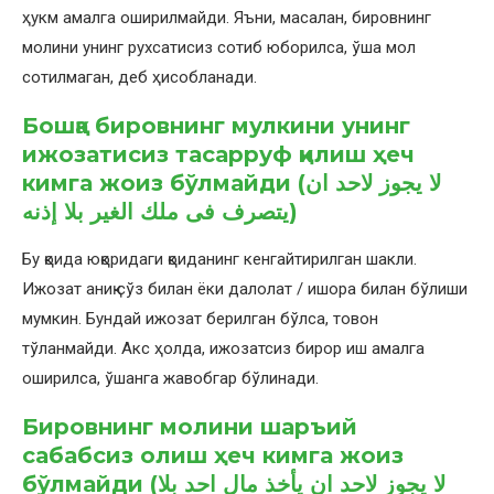
ҳукм амалга оширилмайди. Яъни, масалан, бировнинг
молини унинг рухсатисиз сотиб юборилса, ўша мол
сотилмаган, деб ҳисобланади.
Бошқа бировнинг мулкини унинг
ижозатисиз тасарруф қилиш ҳеч
кимга жоиз бўлмайди (لا يجوز لاحد ان
يتصرف فى ملك الغير بلا إذنه)
Бу қоида юқоридаги қоиданинг кенгайтирилган шакли.
Ижозат аниқ сўз билан ёки далолат / ишора билан бўлиши
мумкин. Бундай ижозат берилган бўлса, товон
тўланмайди. Акс ҳолда, ижозатсиз бирор иш амалга
оширилса, ўшанга жавобгар бўлинади.
Бировнинг молини шаръий
сабабсиз олиш ҳеч кимга жоиз
бўлмайди (لا يجوز لاحد ان يأخذ مال احد بلا