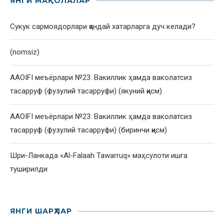
ЯНГИ МАҚОЛАЛАР
Сукук сармоядорлари қандай хатарларга дуч келади?
(nomsiz)
AAOIFI меъёрлари №23: Вакиллик ҳамда ваколатсиз
тасарруф (фузулий тасарруфи) (якуний қисм)
AAOIFI меъёрлари №23: Вакиллик ҳамда ваколатсиз
тасарруф (фузулий тасарруфи) (биринчи қисм)
Шри-Ланкада «Al-Falaah Tawarruq» маҳсулоти ишга
туширилди
ЯНГИ ШАРҲЛАР