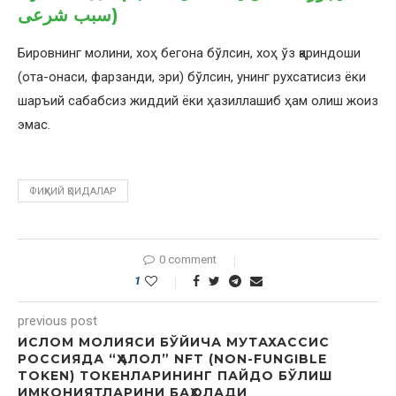
سبب شرعى)
Бировнинг молини, хоҳ бегона бўлсин, хоҳ ўз қариндоши
(ота-онаси, фарзанди, эри) бўлсин, унинг рухсатисиз ёки
шаръий сабабсиз жиддий ёки ҳазиллашиб ҳам олиш жоиз
эмас.
ФИҚҲИЙ ҚОИДАЛАР
0 comment
1
previous post
ИСЛОМ МОЛИЯСИ БЎЙИЧА МУТАХАССИС
РОССИЯДА “ҲАЛОЛ” NFT (NON-FUNGIBLE
TOKEN) ТОКЕНЛАРИНИНГ ПАЙДО БЎЛИШ
ИМКОНИЯТЛАРИНИ БАҲОЛАДИ