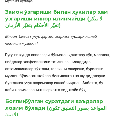
мумкин бўлади.
Замон ўзгариши билан ҳукмлар ҳам
ўзгариши инкор қилинмайди (لا ينكر
تغيّر الأحكام بتغيّر الأزمان)
Мисол: Сиёсат учун ҳар хил жарима турлари ишлаб
чиқилиши мумкин.*
Бугунги кунда авваллари бўлмаган ҳолатлар кўп, масалан,
пиёдалар хавфсизлигини таъминлаш мақсадида
автомашиналар тўхташи, тезликни ошириши, бурилиши
мумкин бўлмаган жойлар белгиланган ва шу қоидаларни
бузганлик учун жарималар ишлаб чиқилган. Албатта, бу
каби жарималарнинг шариатга зид жойи йўқ.
Боғлиқ бўлган суратдаги ваъдалар
лозим бўлади (المواعد بصور التعليق تكون
لازمة)