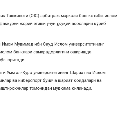
ик Ташкилоти (OIC) арбитраж маркази бош котиби, ислом
факкурни жорий этиши учун ҳуқуқий асосларни кўриб
и Имом Муҳаммад ибн Сауд Ислом университетининг
, ислом банклари самарадорлигини оширишда
сўз юритади.
аги Умм ал-Куро университетининг Шариат ва Ислом
инлар ва киберспорт бўйича шариат қоидалари ва
 иштирокчилар томонидан муҳокама қилинади.