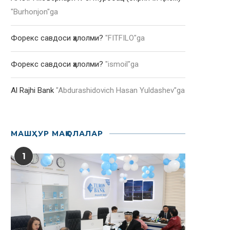
"
Burhonjon
"ga
Форекс савдоси ҳалолми?
"
FITFILO
"ga
Форекс савдоси ҳалолми?
"
ismoil
"ga
Al Rajhi Bank
"
Abdurashidovich Hasan Yuldashev
"ga
МАШҲУР МАҚОЛАЛАР
1