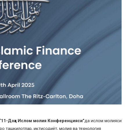
“11-Доҳа Ислом молия Конференцияси”
да ислом молияси
ро ташкилотлар, иқтисодиёт, молия ва технология