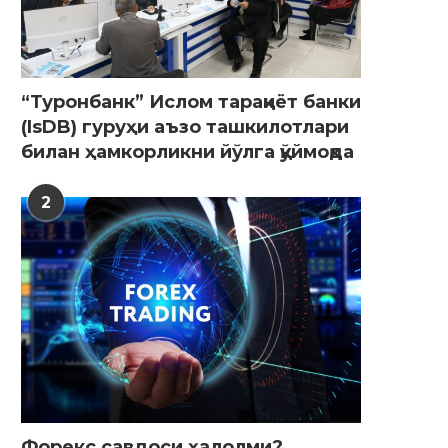
“Туронбанк” Ислом тараққиёт банки
(IsDB) гуруҳи аъзо ташкилотлари
билан ҳамкорликни йўлга қўймоқда
2
Форекс савдоси ҳалолми?