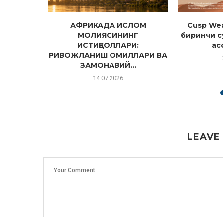
лияси
АФРИКАДА ИСЛОМ
Cusp Wea
л етакчи
МОЛИЯСИНИНГ
биринчи с
млашда...
ИСТИҚБОЛЛАРИ:
ас
РИВОЖЛАНИШ ОМИЛЛАРИ ВА
ЗАМОНАВИЙ...
14.07.2026
LEAVE