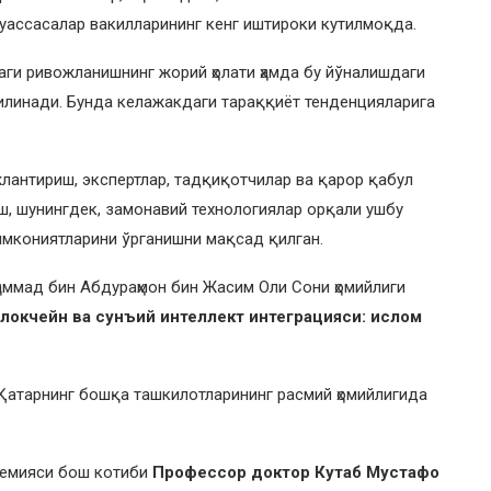
уассасалар вакилларининг кенг иштироки кутилмоқда.
аги ривожланишнинг жорий ҳолати ҳамда бу йўналишдаги
илинади. Бунда келажакдаги тараққиёт тенденцияларига
лантириш, экспертлар, тадқиқотчилар ва қарор қабул
ш, шунингдек, замонавий технологиялар орқали ушбу
 имкониятларини ўрганишни мақсад қилган.
аммад бин Абдураҳмон бин Жасим Оли Сони ҳомийлиги
Блокчейн ва сунъий интеллект интеграцияси: ислом
Қатарнинг бошқа ташкилотларининг расмий ҳомийлигида
демияси бош котиби
Профессор доктор Кутаб Мустафо