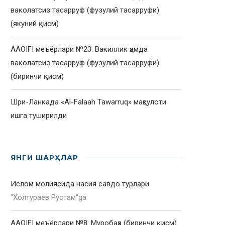
ваколатсиз тасарруф (фузулий тасарруфи)
(якуний қисм)
AAOIFI меъёрлари №23: Вакиллик ҳамда
ваколатсиз тасарруф (фузулий тасарруфи)
(биринчи қисм)
Шри-Ланкада «Al-Falaah Tawarruq» маҳсулоти
ишга туширилди
ЯНГИ ШАРҲЛАР
Ислом молиясида насия савдо турлари
"
Холтураев Рустам
"ga
AAOIFI меъёрлари №8: Муробаҳа (биринчи қисм)