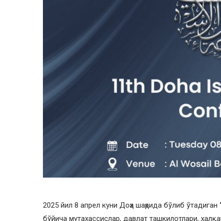
2025 йил 8 апрел куни Доҳа шаҳрида бўлиб ўтадиган
бўйича мутахассислар, давлат ташкилотлари, халқа