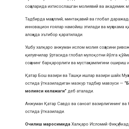
соҳаларида ихтисослашган молиявий ва академик м
Тадбирда маҳаллий, минтақавий ва глобал даражад
инновацион ғоялар намойиш этилади ва муҳокама қ
алоҳида эътибор қаратилади.
Ушбу халқаро анжуман ислом молия соҳасини ривож
қилувчилар ўртасида глобал мулоқотни йўлга қўйи
соҳанинг барқарорлиги ва мустаҳкамлигини ошириш
Қатар Бош вазири ва Ташқи ишлар вазири шайх Муҳ
остида ўтказиладиган мазкур тадбир мавзуси —
“
молияси келажаги”
деб аталади.
Анжуман Қатар Савдо ва саноат вазирлигининг ва 
остида ўтказилади.
Очилиш маросимида
Халқаро Исломий Фиқҳ Ака