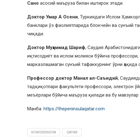
Сано
асосий маъруза билан иштирок этади.
Доктор Умар А Осени
, Туркиядаги Ислом Ҳамкорл
банклари ўз фаолиятларида блокчейн ва сунъий та
чиқади.
Доктор Муҳаммад Шариф
, Саудия Арабистонидаг
иқтисодиёт ва ислом молияси бўйича профессори
марказлашмаган сунъий тафаккурнинг ўрни ҳақида 
Профессор доктор Манал ал-Саъидий
, Саудияд
тадқиқотлари факультети профессори, электрон ўй
меъёрлари бўйича маъруза қилади ва бу мавзулар
Манба:
https://thepeninsulaqatar.com
KONFERENSIYA
QATAR