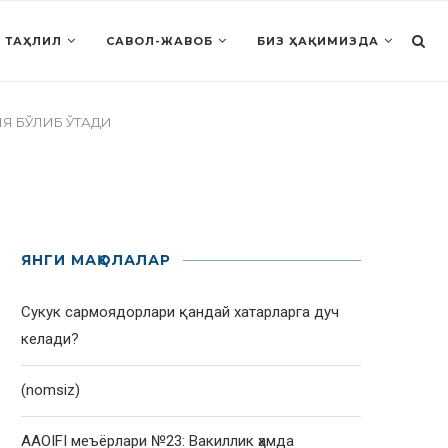
 ТАҲЛИЛ
САВОЛ-ЖАВОБ
БИЗ ҲАҚИМИЗДА
Я БЎЛИБ ЎТАДИ
ЯНГИ МАҚОЛАЛАР
Сукук сармоядорлари қандай хатарларга дуч
келади?
(nomsiz)
AAOIFI меъёрлари №23: Вакиллик ҳамда