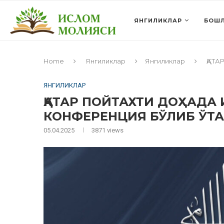
ЯНГИЛИКЛАР
БОШЛ
Home
Янгиликлар
Янгиликлар
ҚАТ
ЯНГИЛИКЛАР
ҚАТАР ПОЙТАХТИ ДОҲАДА
КОНФЕРЕНЦИЯ БЎЛИБ ЎТ
05.04.2025
3871
views