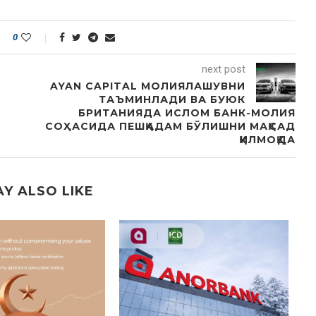
0
next post
AYAN CAPITAL МОЛИЯЛАШУВНИ
ТАЪМИНЛАДИ ВА БУЮК
БРИТАНИЯДА ИСЛОМ БАНК-МОЛИЯ
СОҲАСИДА ПЕШҚАДАМ БЎЛИШНИ МАҚСАД
ҚИЛМОҚДА
Y ALSO LIKE