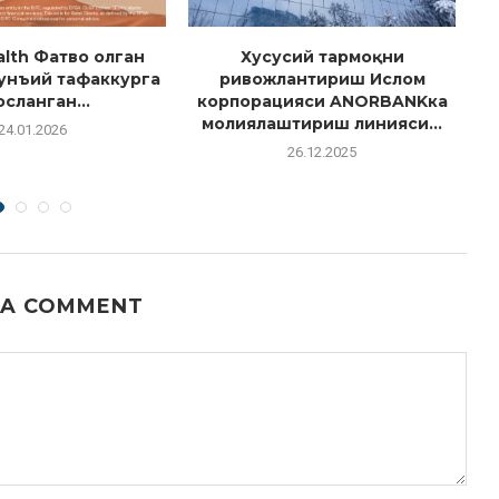
lth Фатво олган
Хусусий тармоқни
унъий тафаккурга
ривожлантириш Ислом
о
осланган...
корпорацияси ANORBANKка
молиялаштириш линияси...
24.01.2026
26.12.2025
 A COMMENT