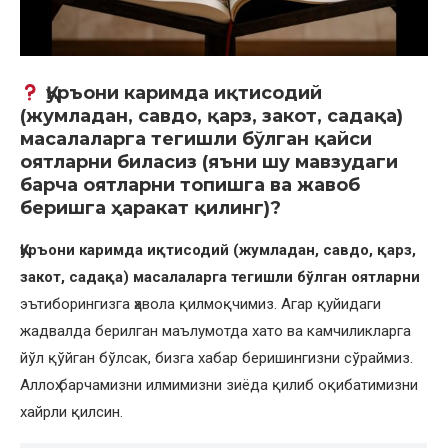
Қуръони каримда иқтисодий
(жумладан, савдо, қарз, закот, садақа)
масалаларга тегишли бўлган қайси
оятларни биласиз (яъни шу мавзудаги
барча оятларни топишга ва жавоб
беришга ҳаракат қилинг)?
Қуръони каримда иқтисодий (жумладан, савдо, қарз,
закот, садақа) масалаларга тегишли бўлган оятларни
эътиборингизга ҳавола қилмоқчимиз. Агар қуйидаги
жадвалда берилган маълумотда хато ва камчиликларга
йўл қўйган бўлсак, бизга хабар беришингизни сўраймиз.
Аллоҳ барчамизни илмимизни зиёда қилиб оқибатимизни
хайрли қилсин.