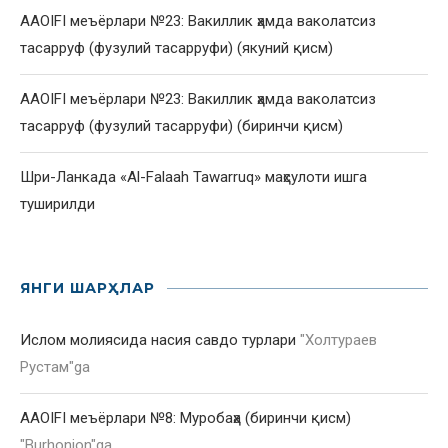
AAOIFI меъёрлари №23: Вакиллик ҳамда ваколатсиз
тасарруф (фузулий тасарруфи) (якуний қисм)
AAOIFI меъёрлари №23: Вакиллик ҳамда ваколатсиз
тасарруф (фузулий тасарруфи) (биринчи қисм)
Шри-Ланкада «Al-Falaah Tawarruq» маҳсулоти ишга
туширилди
ЯНГИ ШАРҲЛАР
Ислом молиясида насия савдо турлари
"
Холтураев
Рустам
"ga
AAOIFI меъёрлари №8: Муробаҳа (биринчи қисм)
"
Burhonjon
"ga