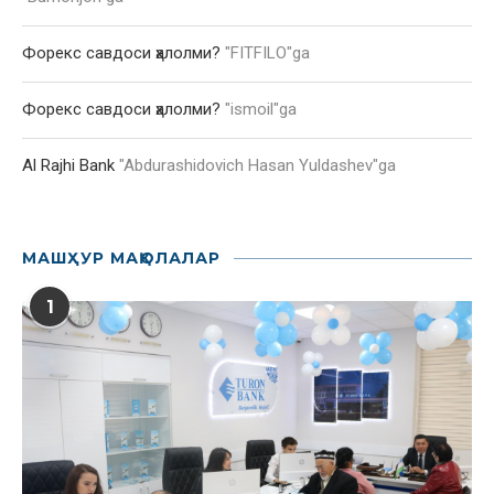
Форекс савдоси ҳалолми?
"
FITFILO
"ga
Форекс савдоси ҳалолми?
"
ismoil
"ga
Al Rajhi Bank
"
Abdurashidovich Hasan Yuldashev
"ga
МАШҲУР МАҚОЛАЛАР
1