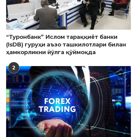
“Туронбанк” Ислом тараққиёт банки
(IsDB) гуруҳи аъзо ташкилотлари билан
ҳамкорликни йўлга қўймоқда
2