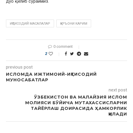
дуо қилиб сўраймиз.
ИҚТИСОДИЙ МАСАЛАЛАР
ҚУРЪОНИ КАРИМ
0 comment
2
previous post
ИСЛОМДА ИЖТИМОИЙ-ИҚТИСОДИЙ
МУНОСАБАТЛАР
next post
ЎЗБЕКИСТОН ВА МАЛАЙЗИЯ ИСЛОМ
МОЛИЯСИ БЎЙИЧА МУТАХАССИСЛАРНИ
ТАЙЁРЛАШ ДОИРАСИДА ҲАМКОРЛИК
ҚИЛАДИ