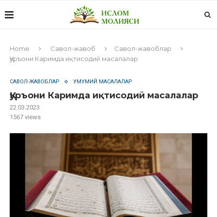
Home
Савол-жавоб
Савол-жавоблар
Қуръони Каримда иқтисодий масалалар
САВОЛ-ЖАВОБЛАР
УМУМИЙ МАСАЛАЛАР
Қуръони Каримда иқтисодий масалалар
22.03.2023
1567
views