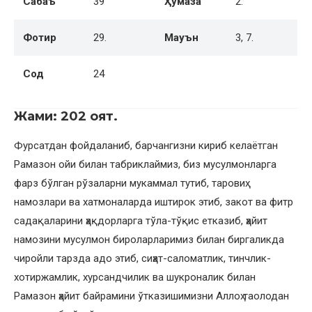
Сабаъ
39
Ҳумаза
2.
Фотир
29.
Мауън
3, 7.
Сод
24
Жами: 202 оят.
Фурсатдан фойдаланиб, барчангизни кириб келаётган
Рамазон ойи билан табриклаймиз, биз мусулмонларга
фарз бўлган рўзаларни мукаммал тутиб, таровиҳ
намозлари ва хатмоналарда иштирок этиб, закот ва фитр
садақаларини ҳақдорларга тўла-тўқис етказиб, ҳайит
намозини мусулмон бироларларимиз билан биргаликда
чиройли тарзда адо этиб, сиҳат-саломатлик, тинчлик-
хотиржамлик, хурсандчилик ва шукроналик билан
Рамазон ҳайит байрамини ўтказишимизни Аллоҳ таолодан