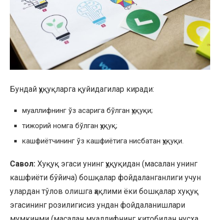
Бундай ҳуқуқларга қуйидагилар киради:
муаллифнинг ўз асарига бўлган ҳуқуқи;
тижорий номга бўлган ҳуқуқ;
кашфиётчининг ўз кашфиётига нисбатан ҳуқуқи.
Савол:
Хуқуқ эгаси унинг ҳуқуқидан (масалан унинг
кашфиёти бўйича) бошқалар фойдаланганлиги учун
улардан тўлов олишга ҳақлими ёки бошқалар хуқуқ
эгасининг розилигисиз ундан фойдаланишлари
мумкинми (масалан муаллифнинг китобидан нусха