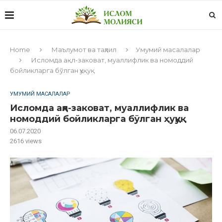
Home
Маълумот ва таҳлил
Умумий масалалар
Исломда ақл-заковат, муаллифлик ва номоддий
бойликларга бўлган ҳуқуқ
УМУМИЙ МАСАЛАЛАР
Исломда ақл-заковат, муаллифлик ва
номоддий бойликларга бўлган ҳуқуқ
06.07.2020
2616
views