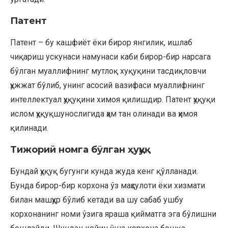
Патент
Патент – бу кашфиёт ёки бирор янгилик, ишлаб
чиқариш ускунаси намунаси каби бирор-бир нарсага
бўлган муаллифнинг мутлоқ хуқуқини тасдиқловчи
ҳужжат бўлиб, унинг асосий вазифаси муаллифнинг
интеллектуал ҳуқуқини химоя қилишдир. Патент ҳуқуқи
ислом ҳуқуқшунослигида ҳам тан олинади ва ҳимоя
қилинади.
Тижорий номга бўлган ҳуқуқ
Бундай ҳуқуқ бугунги кунда жуда кенг қўлланади.
Бунда бирор-бир корхона ўз маҳсулоти ёки хизмати
билан машҳур бўлиб кетади ва шу сабаб ушбу
корхонанинг номи ўзига яраша қийматга эга бўлишни