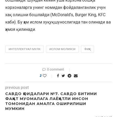
бошлайди. Шундан кейин ўша корхона бошқа
корхоналарга унинг номидан фойдаланганлик учун
хақ олишни бошлайди (McDonald’s, Burger King, KFC
каби). Бу ҳам ислом хуқуқшунослигида тан олинади ва
ҳимоя қилинади.
ИНТЕЛЛЕКТУАЛ МУЛК
ИСЛОМ МОЛИЯСИ
ФИҚҲ
0 comment
2
previous post
САВДО ҚОИДАЛАРИ №7. САВДО БИТИМИ
ФАҚАТ МУОМАЛАГА ЛАЁҚАТЛИ ИНСОН
ТОМОНИДАН АМАЛГА ОШИРИЛИШИ
МУМКИН