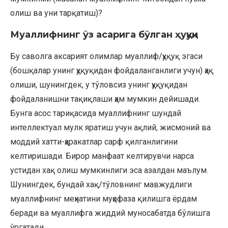
олиш ва уни тарқатиш)?
Муаллифнинг ўз асарига бўлган ҳуқуқи
Бу саволга аксарият олимлар муаллиф/ҳуқуқ эгаси
(бошқалар унинг ҳуқуқидан фойдаланганлиги учун) ҳақ
олиши, шунингдек, у тўловсиз унинг ҳуқуқидан
фойдаланишни тақиқлаши ҳам мумкин дейишади.
Бунга асос тариқасида муаллифнинг шундай
интеллектуал мулк яратиш учун ақлий, жисмоний ва
моддий хатти-ҳаракатлар сарф қилганлигини
келтиришади. Бирор манфаат келтирувчи нарса
устидан хақ олиш мумкинлиги эса азалдан маълум.
Шунингдек, бундай хақ/тўловнинг мавжудлиги
муаллифнинг меҳнатини муҳофаза қилишга ёрдам
беради ва муаллифга жиддий муносабатда бўлишга
ўргатади.