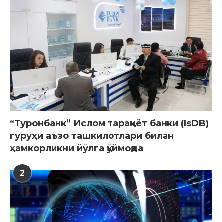
“Туронбанк” Ислом тараққиёт банки (IsDB)
гуруҳи аъзо ташкилотлари билан
ҳамкорликни йўлга қўймоқда
2