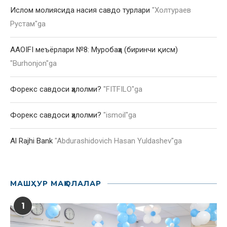
Ислом молиясида насия савдо турлари
"
Холтураев
Рустам
"ga
AAOIFI меъёрлари №8: Муробаҳа (биринчи қисм)
"
Burhonjon
"ga
Форекс савдоси ҳалолми?
"
FITFILO
"ga
Форекс савдоси ҳалолми?
"
ismoil
"ga
Al Rajhi Bank
"
Abdurashidovich Hasan Yuldashev
"ga
МАШҲУР МАҚОЛАЛАР
1