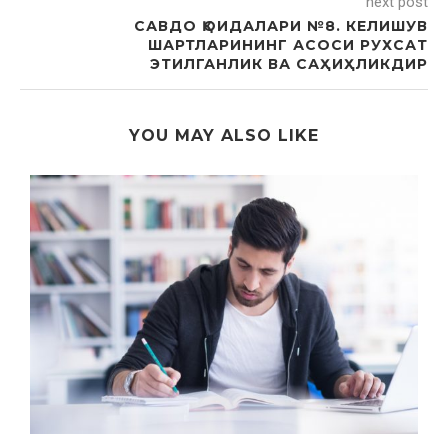
next post
САВДО ҚОИДАЛАРИ №8. КЕЛИШУВ
ШАРТЛАРИНИНГ АСОСИ РУХСАТ
ЭТИЛГАНЛИК ВА САҲИҲЛИКДИР
YOU MAY ALSO LIKE