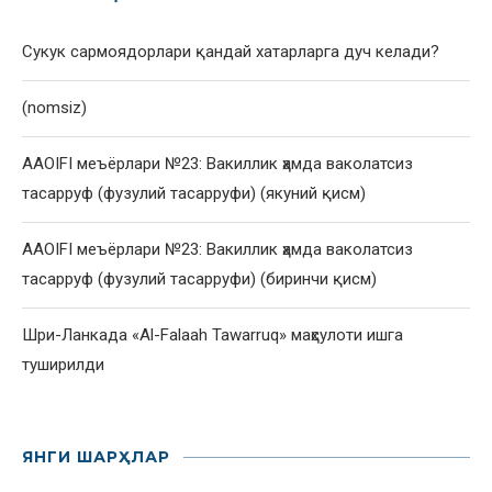
Сукук сармоядорлари қандай хатарларга дуч келади?
(nomsiz)
AAOIFI меъёрлари №23: Вакиллик ҳамда ваколатсиз
тасарруф (фузулий тасарруфи) (якуний қисм)
AAOIFI меъёрлари №23: Вакиллик ҳамда ваколатсиз
тасарруф (фузулий тасарруфи) (биринчи қисм)
Шри-Ланкада «Al-Falaah Tawarruq» маҳсулоти ишга
туширилди
ЯНГИ ШАРҲЛАР