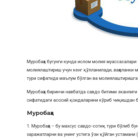
Муробаҳа бугунги кунда ислом молия муассасалари
молиялаштириш учун кенг қўлланилади, ваҳоланки 
тури сифатида маълум бўлган ва молиялаштиришга
Муробаҳа биринчи навбатда савдо битими эканлиги
сифатидаги асосий қоидаларини кўриб чиқишдан 
Муробаҳа
1. Муробаҳа – бу махсус савдо-сотиқ тури бўлиб бу
харажатларни ва унинг устига ўзи қўйган устамани