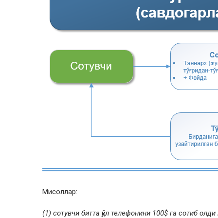
Мисоллар:
(1) сотувчи битта қўл телефонини 100$ га сотиб олд