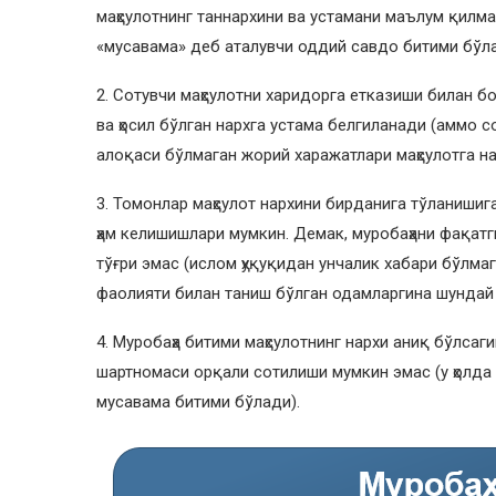
маҳсулотнинг таннархини ва устамани маълум қилма
«мусавама» деб аталувчи оддий савдо битими бўла
2. Сотувчи маҳсулотни харидорга етказиши билан б
ва ҳосил бўлган нархга устама белгиланади (аммо 
алоқаси бўлмаган жорий харажатлари маҳсулотга н
3. Томонлар маҳсулот нархини бирданига тўланишиг
ҳам келишишлари мумкин. Демак, муробаҳани фақат
тўғри эмас (ислом ҳуқуқидан унчалик хабари бўлм
фаолияти билан таниш бўлган одамларгина шундай 
4. Муробаҳа битими маҳсулотнинг нархи аниқ бўлсагин
шартномаси орқали сотилиши мумкин эмас (у ҳолда 
мусавама битими бўлади).