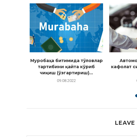
тама
Муробаҳа битимида тўловлар
Автом
гилаш
тартибини қайта кўриб
кафолат с
чиқиш (ўзгартириш)...
09.08.2022
LEAVE