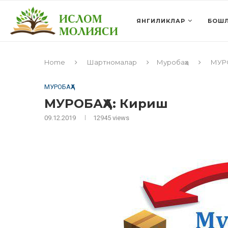
ЯНГИЛИКЛАР
БОШЛ
Home
Шартномалар
Муробаҳа
МУР
МУРОБАҲА
МУРОБАҲА: Кириш
09.12.2019
12945
views