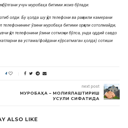
иқ бўлгани учун муробаҳа битими жоиз бўлади.
сотиб олди. Бу ҳолда шу қўл телефони ва рақамли камерани
ўл телефонининг ўзини муробаҳа битими орқали сотолмайди,
увчи қўл телефонини ўзини сотмоқчи бўлса, унда оддий савдо
ажатларни ва устама/фойдани кўрсатмаган ҳолда) сотиши
4
next post
МУРОБАҲА – МОЛИЯЛАШТИРИШ
УСУЛИ СИФАТИДА
Y ALSO LIKE