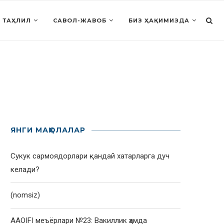
 ТАҲЛИЛ
САВОЛ-ЖАВОБ
БИЗ ҲАҚИМИЗДА
ЯНГИ МАҚОЛАЛАР
Сукук сармоядорлари қандай хатарларга дуч
келади?
(nomsiz)
AAOIFI меъёрлари №23: Вакиллик ҳамда