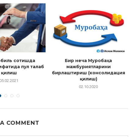
обиль сотишда
Бир неча Муробаҳа
ифатида пул талаб
мажбуриятларини
қилиш
бирлаштириш (консолидация
қилиш)
05.02.2021
02.10.2020
 A COMMENT