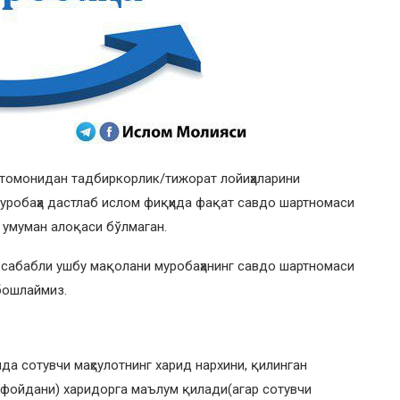
 томонидан тадбиркорлик/тижорат лойиҳаларини
муробаҳа дастлаб ислом фиқҳида фақат савдо шартномаси
 умуман алоқаси бўлмаган.
 сабабли ушбу мақолани муробаҳанинг савдо шартномаси
бошлаймиз.
нда сотувчи маҳсулотнинг харид нархини, қилинган
 (фойдани) харидорга маълум қилади(агар сотувчи