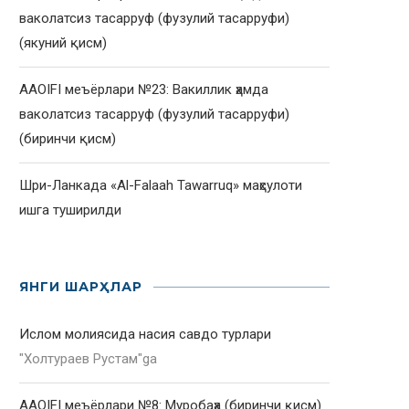
ваколатсиз тасарруф (фузулий тасарруфи)
(якуний қисм)
AAOIFI меъёрлари №23: Вакиллик ҳамда
ваколатсиз тасарруф (фузулий тасарруфи)
(биринчи қисм)
Шри-Ланкада «Al-Falaah Tawarruq» маҳсулоти
ишга туширилди
ЯНГИ ШАРҲЛАР
Ислом молиясида насия савдо турлари
"
Холтураев Рустам
"ga
AAOIFI меъёрлари №8: Муробаҳа (биринчи қисм)