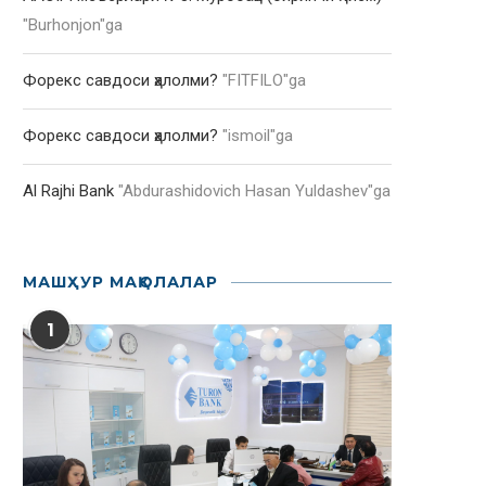
"
Burhonjon
"ga
Форекс савдоси ҳалолми?
"
FITFILO
"ga
Форекс савдоси ҳалолми?
"
ismoil
"ga
Al Rajhi Bank
"
Abdurashidovich Hasan Yuldashev
"ga
МАШҲУР МАҚОЛАЛАР
1