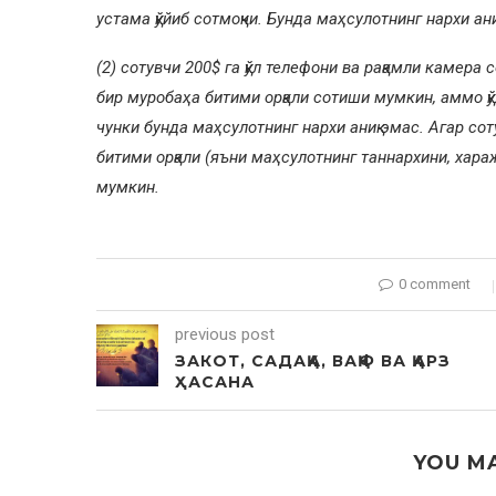
устама қўйиб сотмоқчи. Бунда маҳсулотнинг нархи ан
(2) сотувчи 200$ га қўл телефони ва рақамли камера 
бир муробаҳа битими орқали сотиши мумкин, аммо қ
чунки бунда маҳсулотнинг нархи аниқ эмас. Агар сот
битими орқали (яъни маҳсулотнинг таннархини, хар
мумкин.
0 comment
previous post
ЗАКОТ, САДАҚА, ВАҚФ ВА ҚАРЗ
ҲАСАНА
YOU MA