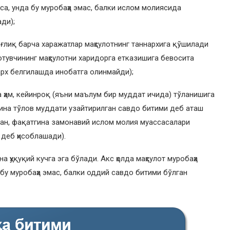
са, унда бу муробаҳа эмас, балки ислом молиясида
ди);
оғлиқ барча харажатлар маҳсулотнинг таннархига қўшилади
сотувчининг маҳсулотни харидорга етказишига бевосита
арх белгилашда инобатга олинмайди);
а ҳам, кейинроқ (яъни маълум бир муддат ичида) тўланишига
гина тўлов муддати узайтирилган савдо битими деб аташ
аган, фақатгина замонавий ислом молия муассасалари
деб ҳисоблашади).
а ҳуқуқий кучга эга бўлади. Акс ҳолда маҳсулот муробаҳа
бу муробаҳа эмас, балки оддий савдо битими бўлган