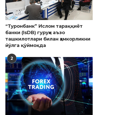
“Туронбанк” Ислом тараққиёт
банки (IsDB) гуруҳи аъзо
ташкилотлари билан ҳамкорликни
йўлга қўймоқда
2