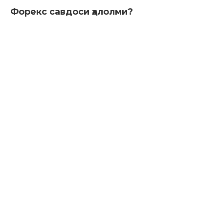
Форекс савдоси ҳалолми?