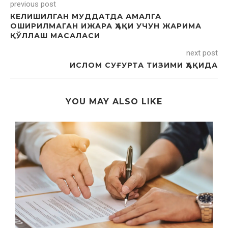
previous post
КЕЛИШИЛГАН МУДДАТДА АМАЛГА
ОШИРИЛМАГАН ИЖАРА ҲАҚИ УЧУН ЖАРИМА
ҚЎЛЛАШ МАСАЛАСИ
next post
ИСЛОМ СУҒУРТА ТИЗИМИ ҲАҚИДА
YOU MAY ALSO LIKE