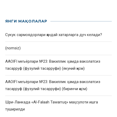
ЯНГИ МАҚОЛАЛАР
Сукук сармоядорлари қандай хатарларга дуч келади?
(nomsiz)
AAOIFI меъёрлари №23: Вакиллик ҳамда ваколатсиз
тасарруф (фузулий тасарруфи) (якуний қисм)
AAOIFI меъёрлари №23: Вакиллик ҳамда ваколатсиз
тасарруф (фузулий тасарруфи) (биринчи қисм)
Шри-Ланкада «Al-Falaah Tawarruq» маҳсулоти ишга
туширилди