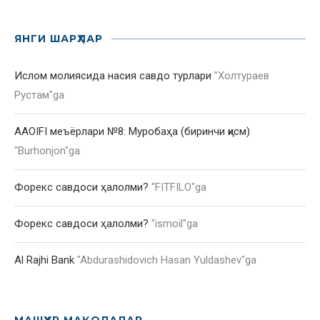
ЯНГИ ШАРҲЛАР
Ислом молиясида насия савдо турлари
"
Холтураев
Рустам
"ga
AAOIFI меъёрлари №8: Муробаҳа (биринчи қисм)
"
Burhonjon
"ga
Форекс савдоси ҳалолми?
"
FITFILO
"ga
Форекс савдоси ҳалолми?
"
ismoil
"ga
Al Rajhi Bank
"
Abdurashidovich Hasan Yuldashev
"ga
МАШҲУР МАҚОЛАЛАР