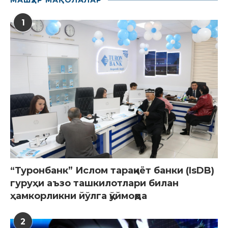
1
“Туронбанк” Ислом тараққиёт банки (IsDB)
гуруҳи аъзо ташкилотлари билан
ҳамкорликни йўлга қўймоқда
2