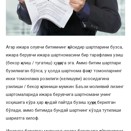
Агар ижара олувчи битимнинг қайсидир шартларини бузса,
ижара берувчи ижара шартномасини бир тарафлама узиш
(бекор қилиш / тугатиш) ҳуқуқига эга. Аммо битим шартлари
бузилмаган бўлса, у ҳолда шартнома фақат томонларнинг
икки томонлама розилиги (келишуви) асосидагина
узилиши / бекор қилиниши мумкин. Баъзи молиявий лизинг
шартомаларида ижара берувчига шартномани унинг
хоҳишига кўра ҳар қандай пайтда бузиш ҳуқуқи берилган
бўлади, аммо битимда бундай шартнинг кўзда тутилиши
шариатга хилоф.
Ижарага берилган мулкнинг ижара берувчига қайтарилиши