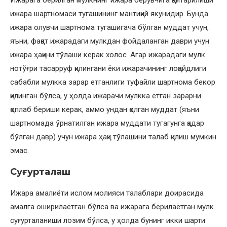
ижара шартномаси тугашининг мантиқий якунидир. Бунда
ижара олувчи шартнома тугашигача бўлган муддат учун,
яъни, фақат ижарадаги мулкдан фойдаланган даври учун
ижара ҳақини тўлаши керак холос. Агар ижарадаги мулк
нотўғри тасарруф қилингани ёки ижарачининг лоқайдлиги
сабабли мулкка зарар етганлиги туфайли шартнома бекор
қилинган бўлса, у ҳолда ижарачи мулкка етган зарарни
қоплаб бериши керак, аммо ундан қолган муддат (яъни
шартномада ўрнатилган ижара муддати тугагунга қадар
бўлган давр) учун ижара ҳақи тўлашини талаб қилиш мумкин
эмас.
Суғурталаш
Ижара амалиёти ислом молияси талаблари доирасида
амалга оширилаётган бўлса ва ижарага берилаётган мулк
суғурталаниши лозим бўлса, у ҳолда бунинг икки шарти