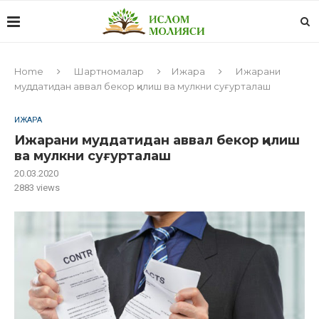
Home
Шартномалар
Ижара
Ижарани
муддатидан аввал бекор қилиш ва мулкни суғурталаш
ИЖАРА
Ижарани муддатидан аввал бекор қилиш
ва мулкни суғурталаш
20.03.2020
2883
views