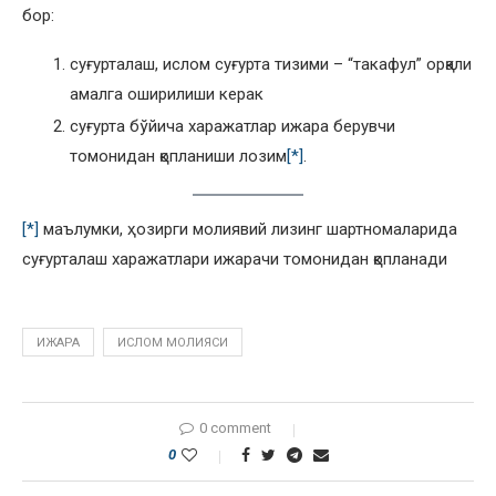
бор:
суғурталаш, ислом суғурта тизими – “такафул” орқали
амалга оширилиши керак
суғурта бўйича харажатлар ижара берувчи
томонидан қопланиши лозим
[*]
.
[*]
маълумки, ҳозирги молиявий лизинг шартномаларида
суғурталаш харажатлари ижарачи томонидан қопланади
ИЖАРА
ИСЛОМ МОЛИЯСИ
0 comment
0