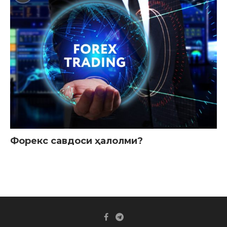
Форекс савдоси ҳалолми?