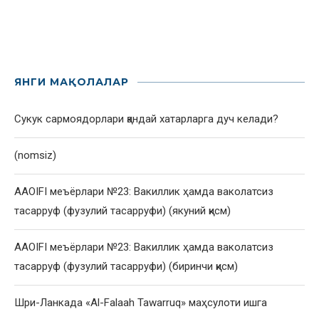
ЯНГИ МАҚОЛАЛАР
Сукук сармоядорлари қандай хатарларга дуч келади?
(nomsiz)
AAOIFI меъёрлари №23: Вакиллик ҳамда ваколатсиз
тасарруф (фузулий тасарруфи) (якуний қисм)
AAOIFI меъёрлари №23: Вакиллик ҳамда ваколатсиз
тасарруф (фузулий тасарруфи) (биринчи қисм)
Шри-Ланкада «Al-Falaah Tawarruq» маҳсулоти ишга