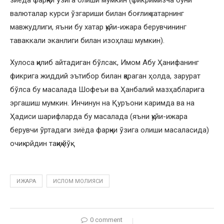
валюталар курси ўзгариши билан боғлиқ хатарнинг
мавжудлиги, яъни бу хатар қуйи-ижара берувчининг
таваккали эканлиги билан изоҳлаш мумкин).
Хулоса қилиб айтадиган бўлсак, Имом Абу Ҳанифанинг
фикрига жиддий эътибор билан қараган ҳолда, зарурат
бўлса бу масалада Шофеъи ва Ҳанбалий мазҳабларига
эргашиш мумкин. Инчинун на Қуръони каримда ва на
Ҳадиси шарифларда бу масалада (яъни қуйи-ижара
берувчи ўртадаги зиёда фарқни ўзига олиши масаласида)
очиқ-ойдин тақиқ йўқ.
ИЖАРА
ИСЛОМ МОЛИЯСИ
0 comment