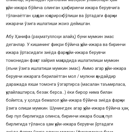
қуйи-ижара бўйича олинган ҳақ биринчи ижара берувчига
тўланаётган ҳақдан юқорироқ бўлиши ва ўртадаги фарқни
ижарачи ўзига ишлатиши жоиз дейишган.
Абу Ҳанифа (раҳматуллоҳи алайҳ) буни мумкин эмас
деганлар. У кишининг фикри бўйича қуйи-ижара ва биринчи
ижара ўртасидаги зиёда фарқ қуйи-ижара берувчи
томонидан фақат хайрия мақсадида ишлатилиши мумкин
(яъни ўзига ишлатиши мумкин эмас). Аммо агар қуйи-ижара
берувчи ижарага берилаётган мол / мулкни қандайдир
даражада яхши томонга ўзгартирса (масалан таъмирласа,
қулайлаштирса, безак берса…) ёки бирор нима билан
бойитса, у ҳолда бемалол қуйи-ижара бўйича зиёда фарқни
ўзига олиши мумкин. Шунингдек агар қуйи-ижара бўйича ҳақ
бир пул бирлигида олинса, биринчи ижара бошқа пул
бирлигида тўланса ҳам қуйи-ижара берувчи ўртадаги
зиёда фарқни ўзига олиши мумкин (фикримизча буни