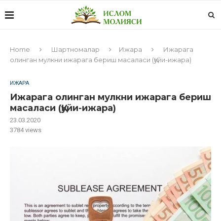
Home
Шартномалар
Ижара
Ижарага
олинган мулкни ижарага бериш масаласи (Қуйи-ижара)
ИЖАРА
Ижарага олинган мулкни ижарага бериш
масаласи (Қуйи-ижара)
23.03.2020
3784
views