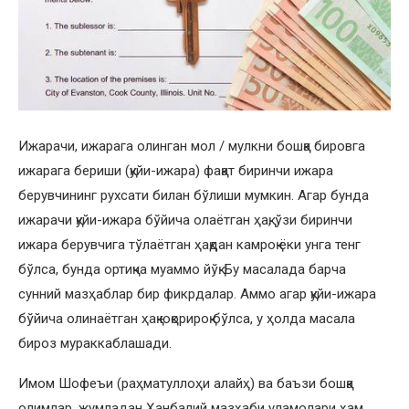
Ижарачи, ижарага олинган мол / мулкни бошқа бировга
ижарага бериши (қуйи-ижара) фақат биринчи ижара
берувчининг рухсати билан бўлиши мумкин. Агар бунда
ижарачи қуйи-ижара бўйича олаётган ҳақ, ўзи биринчи
ижара берувчига тўлаётган ҳақдан камроқ ёки унга тенг
бўлса, бунда ортиқча муаммо йўқ. Бу масалада барча
сунний мазҳаблар бир фикрдалар. Аммо агар қуйи-ижара
бўйича олинаётган ҳақ юқорироқ бўлса, у ҳолда масала
бироз мураккаблашади.
Имом Шофеъи (раҳматуллоҳи алайҳ) ва баъзи бошқа
олимлар, жумладан Ҳанбалий мазҳаби уламолари ҳам