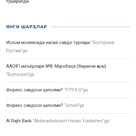
туширилди
ЯНГИ ШАРҲЛАР
Ислом молиясида насия савдо турлари
"
Холтураев
Рустам
"ga
AAOIFI меъёрлари №8: Муробаҳа (биринчи қисм)
"
Burhonjon
"ga
Форекс савдоси ҳалолми?
"
FITFILO
"ga
Форекс савдоси ҳалолми?
"
ismoil
"ga
Al Rajhi Bank
"
Abdurashidovich Hasan Yuldashev
"ga