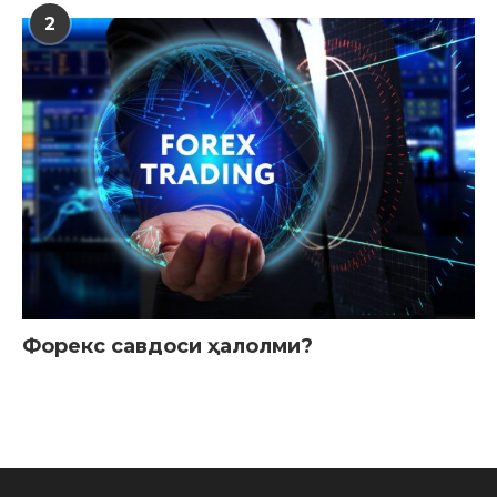
2
Форекс савдоси ҳалолми?