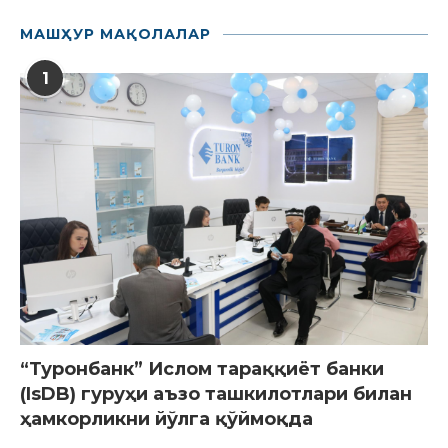
МАШҲУР МАҚОЛАЛАР
1
“Туронбанк” Ислом тараққиёт банки
(IsDB) гуруҳи аъзо ташкилотлари билан
ҳамкорликни йўлга қўймоқда