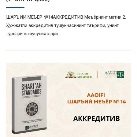
ШАРЪИЙ МЕЪЁР №14АККРЕДИТИВ Меъёрнинг матни 2.
Ҳужжатли аккредитив тушунчасининг таърифи, унинг
турлари ва хусусиятлари:…