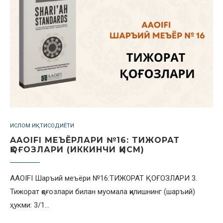
ИСЛОМ ИҚТИСОДИЁТИ
AAOIFI МЕЪЁРЛАРИ №16: TИЖОРАТ
ҚОҒОЗЛАРИ (ИККИНЧИ ҚИСМ)
AAOIFI Шаръий меъёри №16:ТИЖОРАТ ҚОҒОЗЛАРИ 3.
Тижорат қоғозлари билан муомала қилишнинг (шаръий)
ҳукми: 3/1…