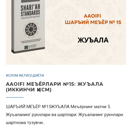
ИСЛОМ ИҚТИСОДИЁТИ
AAOIFI МЕЪЁРЛАРИ №15: ЖУЪАЛА
(ИККИНЧИ ҚИСМ)
ШАРЪИЙ МЕЪЁР №15ЖУЪАЛА Меъёрнинг матни 5.
Жуъаланинг рукнлари ва шартлари: Жуъаланинг рукнлари:
шартнома тузувчи…