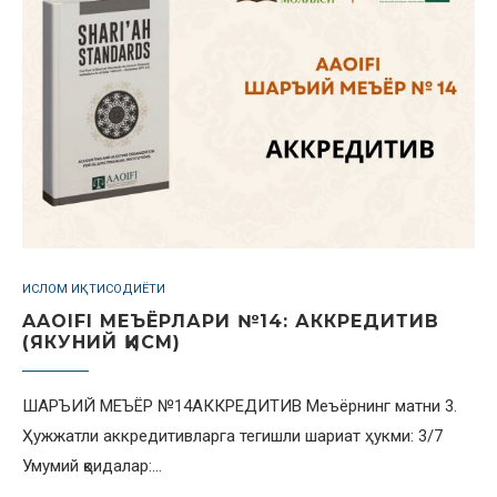
ИСЛОМ ИҚТИСОДИЁТИ
AAOIFI МЕЪЁРЛАРИ №14: АККРЕДИТИВ
(ЯКУНИЙ ҚИСМ)
ШАРЪИЙ МЕЪЁР №14АККРЕДИТИВ Меъёрнинг матни 3.
Ҳужжатли аккредитивларга тегишли шариат ҳукми: 3/7
Умумий қоидалар:…