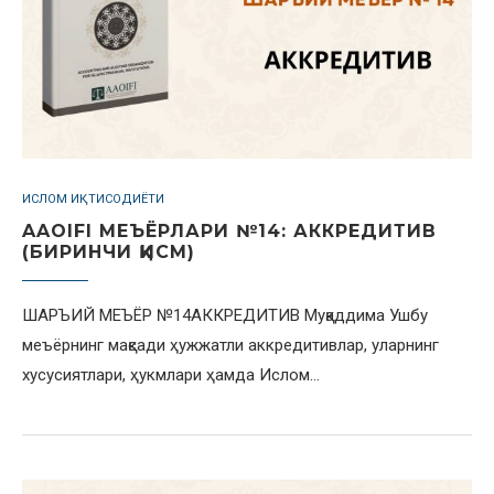
ИСЛОМ ИҚТИСОДИЁТИ
AAOIFI МЕЪЁРЛАРИ №14: АККРЕДИТИВ
(БИРИНЧИ ҚИСМ)
ШАРЪИЙ МЕЪЁР №14АККРЕДИТИВ Муқаддима Ушбу
меъёрнинг мақсади ҳужжатли аккредитивлар, уларнинг
хусусиятлари, ҳукмлари ҳамда Ислом…