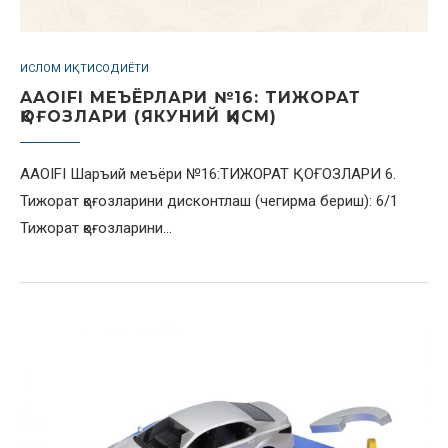
ИСЛОМ ИҚТИСОДИЁТИ
AAOIFI МЕЪЁРЛАРИ №16: TИЖОРАТ
ҚОҒОЗЛАРИ (ЯКУНИЙ ҚИСМ)
AAOIFI Шаръий меъёри №16:ТИЖОРАТ ҚОҒОЗЛАРИ 6.
Тижорат қоғозларини дисконтлаш (чегирма бериш): 6/1
Тижорат қоғозларини…