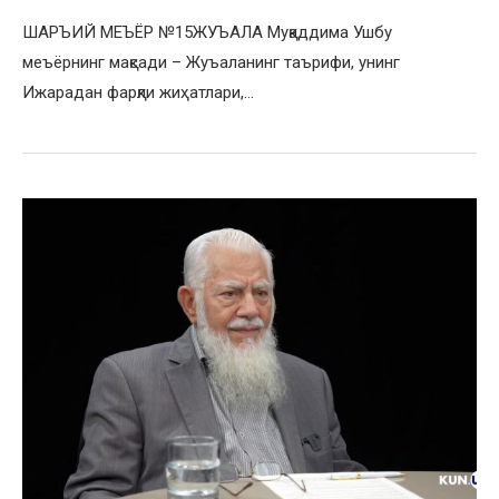
ШАРЪИЙ МЕЪЁР №15ЖУЪАЛА Муқаддима Ушбу
меъёрнинг мақсади – Жуъаланинг таърифи, унинг
Ижарадан фарқли жиҳатлари,…