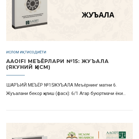
ИСЛОМ ИҚТИСОДИЁТИ
AAOIFI МЕЪЁРЛАРИ №15: ЖУЪАЛА
(ЯКУНИЙ ҚИСМ)
ШАРЪИЙ МЕЪЁР №15ЖУЪАЛА Меъёрнинг матни 6.
Жуъалани бекор қилиш (фасх): 6/1 Агар буюртмачи ёки…