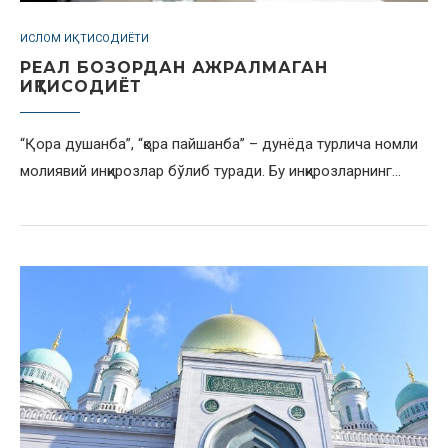
ИСЛОМ ИҚТИСОДИЁТИ
РЕАЛ БОЗОРДАН АЖРАЛМАГАН
ИҚТИСОДИЁТ
“Қора душанба”, “қора пайшанба” – дунёда турлича номли
молиявий инқирозлар бўлиб туради. Бу инқирозларнинг…