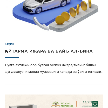
ТАҲЛИЛ
ҚАЙТАРМА ИЖАРА ВА БАЙЪ АЛ-ЪИНА
Пулга эҳтиёжи бор бўлган мижоз ижара/лизинг билан
шуғулланувчи молия муассасига келади ва ўзига тегишли…