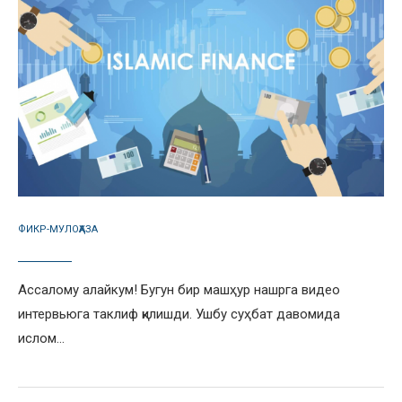
ФИКР-МУЛОҲАЗА
Ассалому алайкум! Бугун бир машҳур нашрга видео
интервьюга таклиф қилишди. Ушбу суҳбат давомида
ислом…