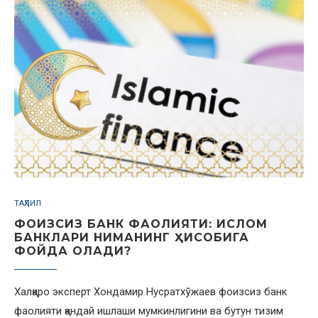
ТАҲЛИЛ
ФОИЗСИЗ БАНК ФАОЛИЯТИ: ИСЛОМ
БАНКЛАРИ НИМАНИНГ ҲИСОБИГА
ФОЙДА ОЛАДИ?
Халқаро эксперт Хондамир Нусратхўжаев фоизсиз банк
фаолияти қандай ишлаши мумкинлигини ва бутун тизим