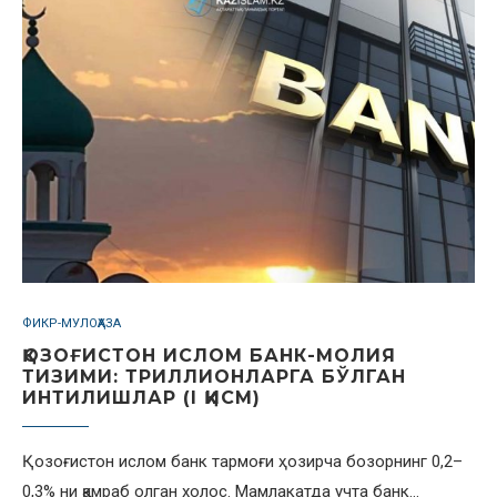
ФИКР-МУЛОҲАЗА
ҚОЗОҒИСТОН ИСЛОМ БАНК-МОЛИЯ
ТИЗИМИ: ТРИЛЛИОНЛАРГА БЎЛГАН
ИНТИЛИШЛАР (I ҚИСМ)
Қозоғистон ислом банк тармоғи ҳозирча бозорнинг 0,2–
0,3% ни қамраб олган холос. Мамлакатда учта банк…