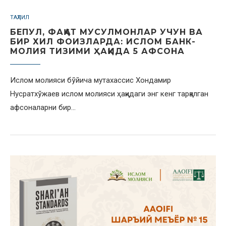
ТАҲЛИЛ
БЕПУЛ, ФАҚАТ МУСУЛМОНЛАР УЧУН ВА
БИР ХИЛ ФОИЗЛАРДА: ИСЛОМ БАНК-
МОЛИЯ ТИЗИМИ ҲАҚИДА 5 АФСОНА
Ислом молияси бўйича мутахассис Хондамир
Нусратхўжаев ислом молияси ҳақидаги энг кенг тарқалган
афсоналарни бир…