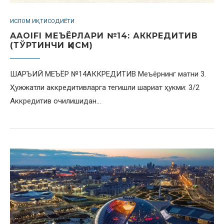
ИСЛОМ ИҚТИСОДИЁТИ
AAOIFI МЕЪЁРЛАРИ №14: АККРЕДИТИВ
(ТЎРТИНЧИ ҚИСМ)
ШАРЪИЙ МЕЪЁР №14АККРЕДИТИВ Меъёрнинг матни 3.
Ҳужжатли аккредитивларга тегишли шариат ҳукми: 3/2
Аккредитив очилишидан…