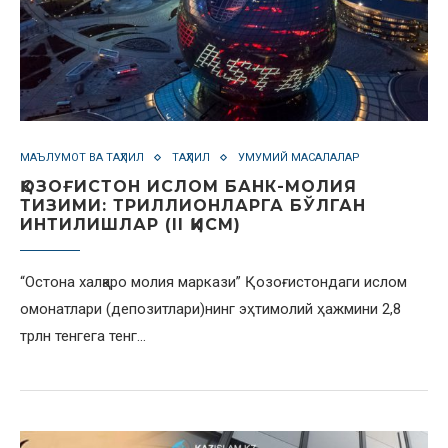
МАЪЛУМОТ ВА ТАҲЛИЛ
ТАҲЛИЛ
УМУМИЙ МАСАЛАЛАР
ҚОЗОҒИСТОН ИСЛОМ БАНК-МОЛИЯ
ТИЗИМИ: ТРИЛЛИОНЛАРГА БЎЛГАН
ИНТИЛИШЛАР (II ҚИСМ)
“Остона халқаро молия маркази” Қозоғистондаги ислом
омонатлари (депозитлари)нинг эҳтимолий ҳажмини 2,8
трлн тенгега тенг…