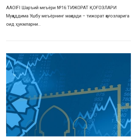
AAOIFI Шаръий меъёри №16:ТИЖОРАТ ҚОҒОЗЛАРИ
Муқаддима Ушбу меъёрнинг мақсади – тижорат қоғозларига
оид ҳукмларни…