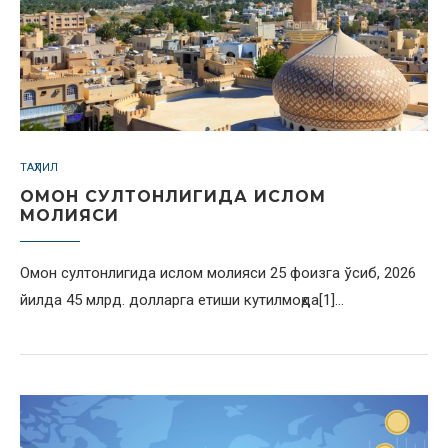
ТАҲЛИЛ
ОМОН СУЛТОНЛИГИДА ИСЛОМ
МОЛИЯСИ
Омон султонлигида ислом молияси 25 фоизга ўсиб, 2026
йилда 45 млрд. долларга етиши кутилмоқда[1]…