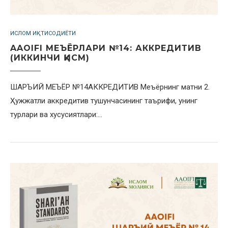
ИСЛОМ ИҚТИСОДИЁТИ
AAOIFI МЕЪЁРЛАРИ №14: АККРЕДИТИВ
(ИККИНЧИ ҚИСМ)
ШАРЪИЙ МЕЪЁР №14АККРЕДИТИВ Меъёрнинг матни 2.
Ҳужжатли аккредитив тушунчасининг таърифи, унинг
турлари ва хусусиятлари:…