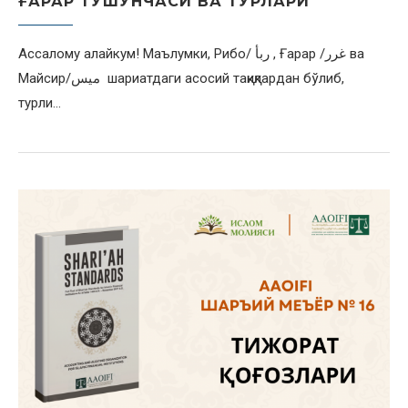
ҒАРАР ТУШУНЧАСИ ВА ТУРЛАРИ
Ассалому алайкум! Маълумки, Рибо/ ربأ , Ғарар /غرر ва
Майсир/ميس шариатдаги асосий тақиқлардан бўлиб,
турли…