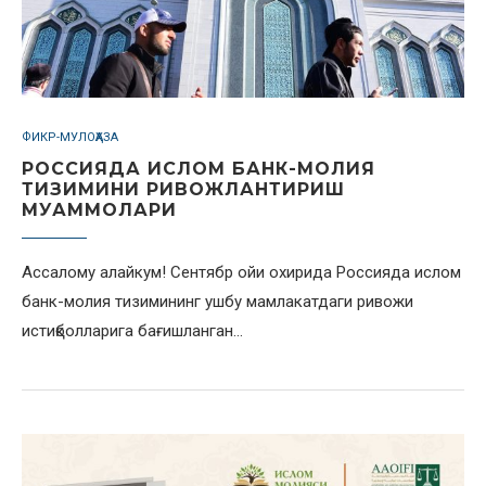
ФИКР-МУЛОҲАЗА
РОССИЯДА ИСЛОМ БАНК-МОЛИЯ
ТИЗИМИНИ РИВОЖЛАНТИРИШ
МУАММОЛАРИ
Ассалому алайкум! Сентябр ойи охирида Россияда ислом
банк-молия тизимининг ушбу мамлакатдаги ривожи
истиқболларига бағишланган…