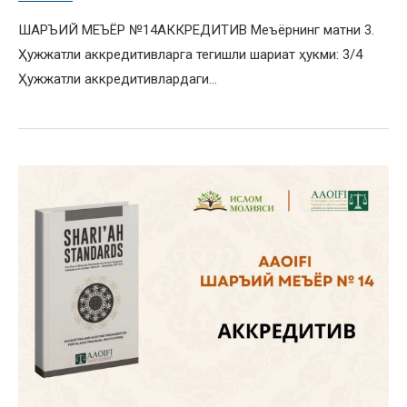
ШАРЪИЙ МЕЪЁР №14АККРЕДИТИВ Меъёрнинг матни 3.
Ҳужжатли аккредитивларга тегишли шариат ҳукми: 3/4
Ҳужжатли аккредитивлардаги…