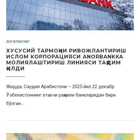
ЯНГИЛИКЛАР
ХУСУСИЙ ТАРМОҚНИ РИВОЖЛАНТИРИШ
ИСЛОМ КОРПОРАЦИЯСИ ANORBANKКА
МОЛИЯЛАШТИРИШ ЛИНИЯСИ ТАҚДИМ
ҚИЛДИ
Жидда, Саудия Арабистони – 2025 йил 22 декабр
Ўзбекистоннинг етакчи рақамли банкларидан бири
бўлган…