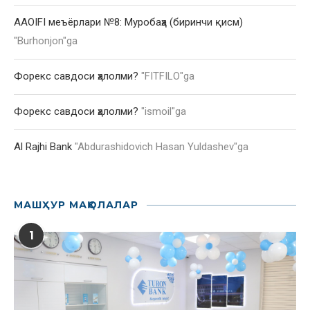
AAOIFI меъёрлари №8: Муробаҳа (биринчи қисм)
"
Burhonjon
"ga
Форекс савдоси ҳалолми?
"
FITFILO
"ga
Форекс савдоси ҳалолми?
"
ismoil
"ga
Al Rajhi Bank
"
Abdurashidovich Hasan Yuldashev
"ga
МАШҲУР МАҚОЛАЛАР
1