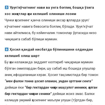
Уруғ/кўчатнинг нави ва унга боғлиқ бошқа ўзига
хос жиҳатлар ҳам келишиб олиниши лозим
Чунки ҳосилнинг қанча олиниши аксар ҳолларда уруғ/
кўчатнинг навига бевосита боғлиқ бўлади. Уруғ/кўчат
нави айтилмаса, бу кейинчалик томонлар ўртасида низо
чиқишига сабаб бўлиши мумкин.
Ҳосил қандай нисбатда бўлинишини олдиндан
келишиб олиш шарт
Бу ҳам келажакда зиддият келтириб чиқариши мумкин
бўлган омиллардан бири, шу сабаб иш бошида улушлар
аниқ ифодаланиши керак. Ҳосил тақсимотида бир томон
“мен фалон тонна ҳосил оламан, ундан ортгани сенга”
дейиши ёки
“бир гектардан чиққан маҳсулот меники, қолган
бир гектардан чиққани сеники”
дейиши жоиз эмас. Балки
келишув умумий ҳосилнинг маълум улуши (тўртдан бир,