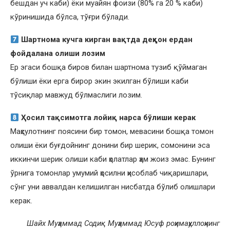
бешдан уч каби) ёки муайян фоизи (80% га 20 % каби)
кўринишида бўлса, тўғри бўлади.
Шартнома кучга кирган вақтда деҳқон ердан
фойдалана олиши лозим
Ер эгаси бошқа биров билан шартнома тузиб қўймаган
бўлиши ёки ерга бирор экин экилган бўлиши каби
тўсиқлар мавжуд бўлмаслиги лозим.
Ҳосил тақсимотга лойиқ нарса бўлиши керак
Маҳсулотнинг поясини бир томон, мевасини бошқа томон
олиши ёки буғдойнинг донини бир шерик, сомонини эса
иккинчи шерик олиши каби ҳолатлар ҳам жоиз эмас. Бунинг
ўрнига томонлар умумий ҳосилни ҳисоблаб чиқаришлари,
сўнг уни аввалдан келишилган нисбатда бўлиб олишлари
керак.
Шайх Муҳаммад Содиқ Муҳаммад Юсуф роҳимаҳуллоҳнинг