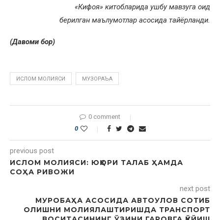
«Кифоя» китобларида ушбу мавзуга оид
берилган маълумотлар асосида тайёрланди.
(Давоми бор)
ИСЛОМ МОЛИЯСИ
МУЗОРАЪА
0 comment
0
previous post
ИСЛОМ МОЛИЯСИ: ЮҚОРИ ТАЛАБ ҲАМДА
СОҲА РИВОЖИ
next post
МУРОБАҲА АСОСИДА АВТОУЛОВ СОТИБ
ОЛИШНИ МОЛИЯЛАШТИРИШДА ТРАНСПОРТ
ВОСИТАСИНИНГ ЎЗИНИ ГАРОВГА ҚЎЙИШ