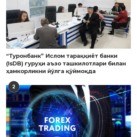
“Туронбанк” Ислом тараққиёт банки
(IsDB) гуруҳи аъзо ташкилотлари билан
ҳамкорликни йўлга қўймоқда
2