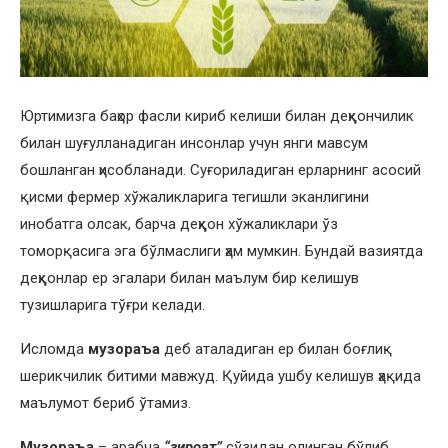
Юртимизга баҳор фасли кириб келиши билан деҳқончилик
билан шуғулланадиган инсонлар учун янги мавсум
бошланган ҳисобланади. Суғориладиган ерларнинг асосий
қисми фермер хўжаликларига тегишли эканлигини
инобатга олсак, барча деҳқон хўжаликлари ўз
томорқасига эга бўлмаслиги ҳам мумкин. Бундай вазиятда
деҳқонлар ер эгалари билан маълум бир келишув
тузишларига тўғри келади.
Исломда
музораъа
деб аталадиган ер билан боғлиқ
шерикчилик битими мавжуд. Қуйида ушбу келишув ҳақида
маълумот бериб ўтамиз.
Музораъа
– арабча
“зироат”
сўзидан олинган бўлиб,