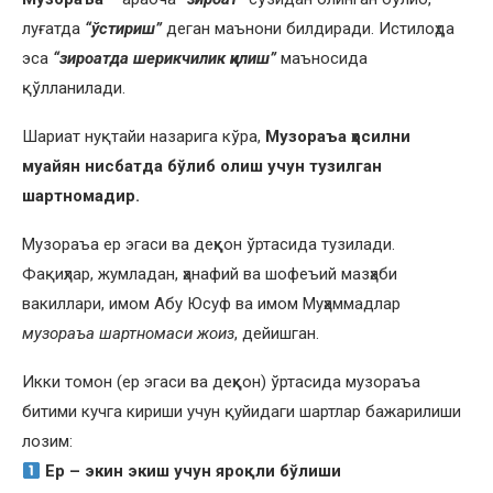
луғатда
“ўстириш”
деган маънони билдиради. Истилоҳда
эса
“зироатда шерикчилик қилиш”
маъносида
қўлланилади.
Шариат нуқтайи назарига кўра,
Музораъа ҳосилни
муайян нисбатда бўлиб олиш учун тузилган
шартномадир.
Музораъа ер эгаси ва деҳқон ўртасида тузилади.
Фақиҳлар, жумладан, ҳанафий ва шофеъий мазҳаби
вакиллари, имом Абу Юсуф ва имом Муҳаммадлар
музораъа шартномаси жоиз
, дейишган.
Икки томон (ер эгаси ва деҳқон) ўртасида музораъа
битими кучга кириши учун қуйидаги шартлар бажарилиши
лозим:
Ер – экин экиш учун яроқли бўлиши