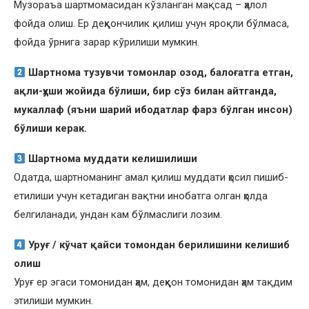
Музораъа шартмомасидан кўзланган мақсад – ҳалол
фойда олиш. Ер деҳқончилик қилиш учун яроқли бўлмаса,
фойда ўрнига зарар кўрилиши мумкин.
Шартнома тузувчи томонлар озод, балоғатга етган,
ақли-ҳуши жойида бўлиши, бир сўз билан айтганда,
мукаллаф (яъни шарий ибодатлар фарз бўлган инсон)
бўлиши керак.
Шартнома муддати келишилиши
Одатда, шартноманинг амал қилиш муддати ҳосил пишиб-
етилиши учун кетадиган вақтни инобатга олган ҳолда
белгиланади, ундан кам бўлмаслиги лозим.
Уруғ / кўчат қайси томондан берилишини келишиб
олиш
Уруғ ер эгаси томонидан ҳам, деҳқон томонидан ҳам тақдим
этилиши мумкин.