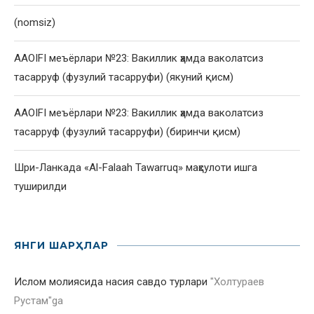
(nomsiz)
AAOIFI меъёрлари №23: Вакиллик ҳамда ваколатсиз
тасарруф (фузулий тасарруфи) (якуний қисм)
AAOIFI меъёрлари №23: Вакиллик ҳамда ваколатсиз
тасарруф (фузулий тасарруфи) (биринчи қисм)
Шри-Ланкада «Al-Falaah Tawarruq» маҳсулоти ишга
туширилди
ЯНГИ ШАРҲЛАР
Ислом молиясида насия савдо турлари
"
Холтураев
Рустам
"ga