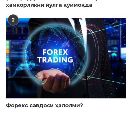
ҳамкорликни йўлга қўймоқда
2
Форекс савдоси ҳалолми?