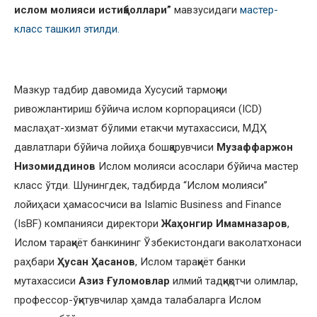
ислом молияси истиқболлари”
мавзусидаги
мастер-
класс ташкил этилди.
Мазкур тадбир давомида Хусусий тармоқни
ривожлантириш бўйича ислом корпорацияси (ICD)
маслаҳат-хизмат бўлими етакчи мутахассиси, МДҲ
давлатлари бўйича лойиҳа бошқарувчиси
Музаффаржон
Низомиддинов
Ислом молияси асослари бўйича мастер
класс ўтди. Шунингдек, тадбирда “Ислом молияси”
лойиҳаси ҳамасосчиси ва Islamic Business and Finance
(IsBF) компанияси директори
Жаҳонгир Имaмназаров
,
Ислом тараққиёт банкининг Ўзбекистондаги ваколатхонаси
раҳбари
Ҳусан Ҳасанов
, Ислом тараққиёт банки
мутахассиси
Азиз Ғуломовлар
илмий тадқиқотчи олимлар,
профессор-ўқитувчилар ҳамда талабаларга Ислом