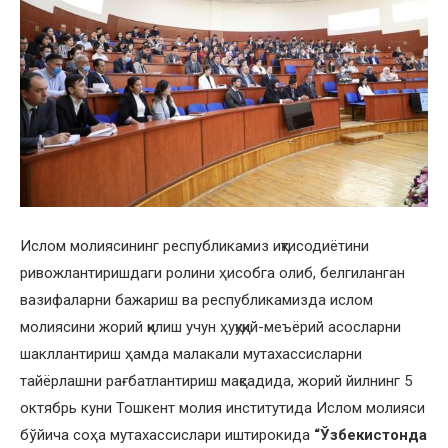
Ислом молиясининг республикамиз иқтисодиётини
ривожлантиришдаги ролини ҳисобга олиб, белгиланган
вазифаларни бажариш ва республикамизда ислом
молиясини жорий қилиш учун ҳуқуқий-меъёрий асосларни
шакллантириш ҳамда малакали мутахассисларни
тайёрлашни рағбатлантириш мақсадида, жорий йилнинг 5
октябрь куни Тошкент молия институтида Ислом молияси
бўйича соҳа мутахассислари иштирокида
“Ўзбекистонда