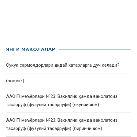
ЯНГИ МАҚОЛАЛАР
Сукук сармоядорлари қандай хатарларга дуч келади?
(nomsiz)
AAOIFI меъёрлари №23: Вакиллик ҳамда ваколатсиз
тасарруф (фузулий тасарруфи) (якуний қисм)
AAOIFI меъёрлари №23: Вакиллик ҳамда ваколатсиз
тасарруф (фузулий тасарруфи) (биринчи қисм)