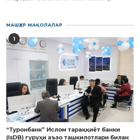
МАШҲУР МАҚОЛАЛАР
1
“Туронбанк” Ислом тараққиёт банки
(IsDB) гуруҳи аъзо ташкилотлари билан