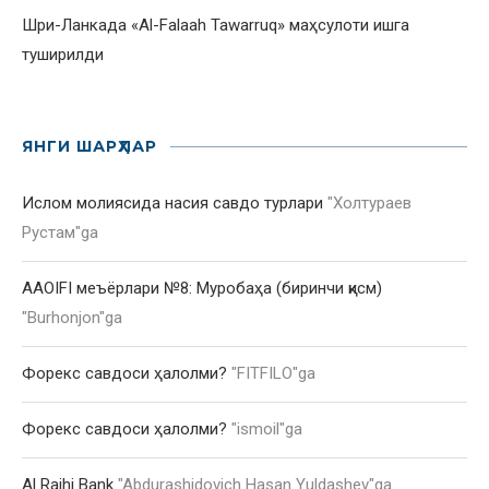
Шри-Ланкада «Al-Falaah Tawarruq» маҳсулоти ишга
туширилди
ЯНГИ ШАРҲЛАР
Ислом молиясида насия савдо турлари
"
Холтураев
Рустам
"ga
AAOIFI меъёрлари №8: Муробаҳа (биринчи қисм)
"
Burhonjon
"ga
Форекс савдоси ҳалолми?
"
FITFILO
"ga
Форекс савдоси ҳалолми?
"
ismoil
"ga
Al Rajhi Bank
"
Abdurashidovich Hasan Yuldashev
"ga