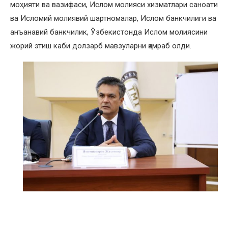
моҳияти ва вазифаси, Ислом молияси хизматлари саноати
ва Исломий молиявий шартномалар, Ислом банкчилиги ва
анъанавий банкчилик, Ўзбекистонда Ислом молиясини
жорий этиш каби долзарб мавзуларни қамраб олди.