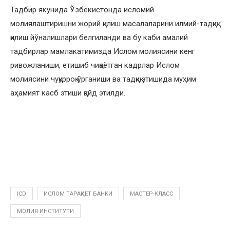
Тадбир якунида Ўзбекистонда исломий
молиялаштиришни жорий қилиш масалаларини илмий-тадқиқ
қилиш йўналишлари белгиланди ва бу каби амалий
тадбирлар мамлакатимизда Ислом молиясини кенг
ривожланиши, етишиб чиқаётган кадрлар Ислом
молиясини чуқурроқ ўрганиши ва тадқиқ этишида муҳим
аҳамият касб этиши қайд этилди.
ICD
ИСЛОМ ТАРАҚҚИЁТ БАНКИ
МАСТЕР-КЛАСС
МОЛИЯ ИНСТИТУТИ