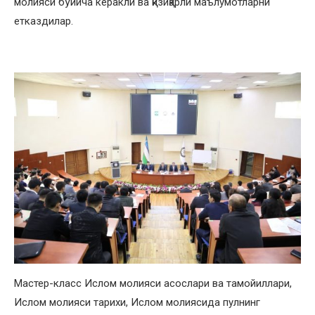
молияси бўйича керакли ва қизиқарли маълумотларни
етказдилар.
Мастер-класс Ислом молияси асослари ва тамойиллари,
Ислом молияси тарихи, Ислом молиясида пулнинг