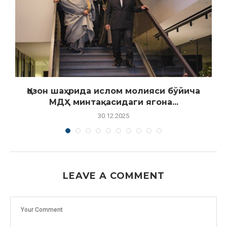
:
Қозон шаҳрида ислом молияси бўйича
МДҲ минтақасидаги ягона...
30.12.2025
LEAVE A COMMENT