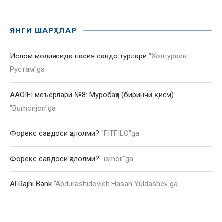
ЯНГИ ШАРҲЛАР
Ислом молиясида насия савдо турлари
"
Холтураев
Рустам
"ga
AAOIFI меъёрлари №8: Муробаҳа (биринчи қисм)
"
Burhonjon
"ga
Форекс савдоси ҳалолми?
"
FITFILO
"ga
Форекс савдоси ҳалолми?
"
ismoil
"ga
Al Rajhi Bank
"
Abdurashidovich Hasan Yuldashev
"ga