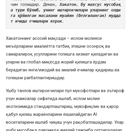
чим топишдир. Демак, 
Хакатон, бу махсус мусобақ
а тури бўлиб, унинг иштирокчилари уларнинг олди
га қўйилган масалани муайян (белгиланган) мудда
т ичида ечишлари керак
.
Хакатоннинг асосий мақсади – ислом молияси
меъёрларини амалиётга татбиқ этишни осонроқ ва
самаралироқ усулларини топишга хизмат қиладиган ва
уларни ва глобал миқёсда жорий қилишга ёрдам
берадиган янги/ижодий ва амалий ечимлар қидириш ва
топишни рағбатлантиришдир.
Ушбу танлов иштирокчилари пул мукофотлари ва эътироф
учун жамоалар сифатида ишлаб, ислом молия
экотизимида стандартлаштириш, мувофиқлик ва қарор
қабул қилиш жараёнларини яхшилайдиган AI
воситаларини ишлаб чиқиш учун рақобатлашадилар. Улар
ушбу мусобақа давомида амалий тажриба орттирадилар,