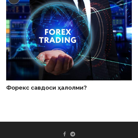
Форекс савдоси ҳалолми?