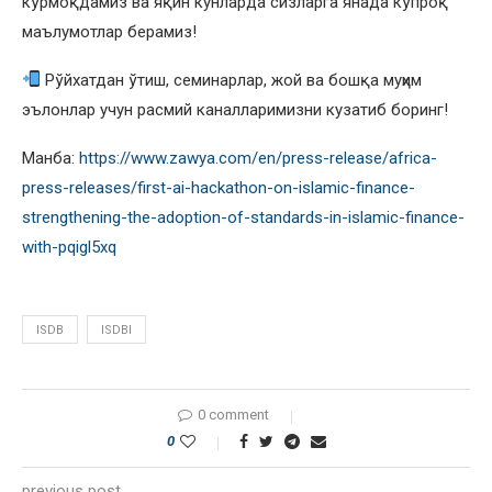
кўрмоқдамиз ва яқин кунларда сизларга янада кўпроқ
маълумотлар берамиз!
Рўйхатдан ўтиш, семинарлар, жой ва бошқа муҳим
эълонлар учун расмий каналларимизни кузатиб боринг!
Манба:
https://www.zawya.com/en/press-release/africa-
press-releases/first-ai-hackathon-on-islamic-finance-
strengthening-the-adoption-of-standards-in-islamic-finance-
with-pqigl5xq
ISDB
ISDBI
0 comment
0
previous post