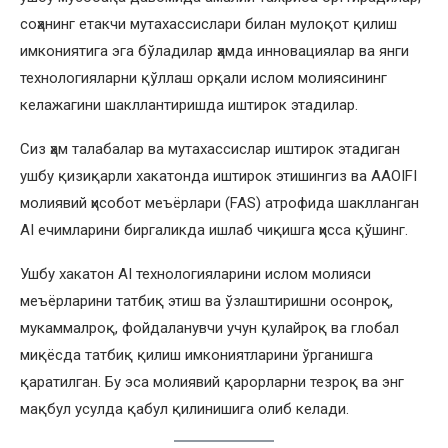
соҳанинг етакчи мутахассислари билан мулоқот қилиш
имкониятига эга бўладилар ҳамда инновациялар ва янги
технологияларни қўллаш орқали ислом молиясининг
келажагини шакллантиришда иштирок этадилар.
Сиз ҳам талабалар ва мутахассислар иштирок этадиган
ушбу қизиқарли хакатонда иштирок этишингиз ва AAOIFI
молиявий ҳисобот меъёрлари (FAS) атрофида шаклланган
AI ечимларини биргаликда ишлаб чиқишга ҳисса қўшинг.
Ушбу хакатон AI технологияларини ислом молияси
меъёрларини татбиқ этиш ва ўзлаштиришни осонроқ,
мукаммалроқ, фойдаланувчи учун қулайроқ ва глобал
миқёсда татбиқ қилиш имкониятларини ўрганишга
қаратилган. Бу эса молиявий қарорларни тезроқ ва энг
мақбул усулда қабул қилинишига олиб келади.