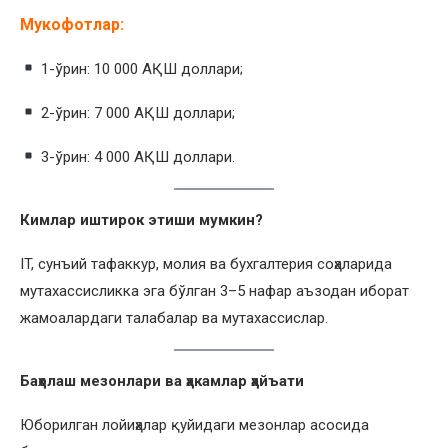
Мукофотлар:
1-ўрин: 10 000 АҚШ доллари;
2-ўрин: 7 000 АҚШ доллари;
3-ўрин: 4 000 АҚШ доллари.
Кимлар
иштирок этиши
мумкин?
IT, сунъий тафаккур, молия ва бухгалтерия соҳаларида
мутахассисликка эга бўлган 3–5 нафар аъзодан иборат
жамоалардаги талабалар ва мутахассислар.
Баҳолаш мезонлари ва ҳакамлар ҳайъати
Юборилган лойиҳалар қуйидаги мезонлар асосида