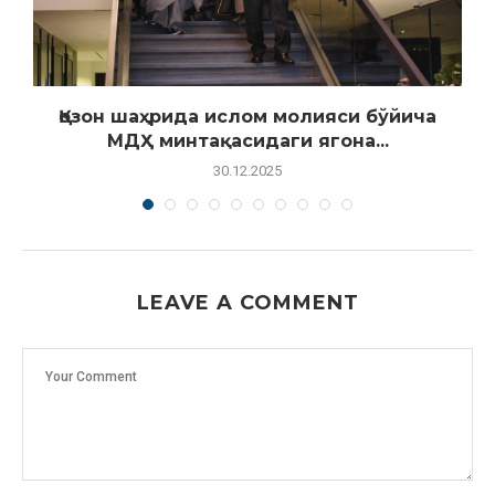
:
Қозон шаҳрида ислом молияси бўйича
МДҲ минтақасидаги ягона...
30.12.2025
LEAVE A COMMENT