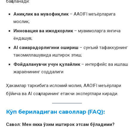
баҳоланади:
Аниқлик ва мувофиқлик
– AAOIFI меъёрларига
мослик;
Инновация ва ижодкорлик
– муаммоларга янгича
ёндашув;
AI самарадорлиги
ни ошириш
– сунъий тафаккурнинг
такомиллашувида иштирок этиш;
Фойдаланувчи учун қулайлик
– интерфейс ва ишлаш
жараёнининг соддалиги
Ҳакамлар таркибига исломий молия, AAOIFI меъёрлари
бўйича ва AI соҳаларининг етакчи экспертлари киради.
Кўп
бери
ладиган саволлар (FAQ):
Савол: Мен якка
ўзим
иштирок этсам
бўладими?