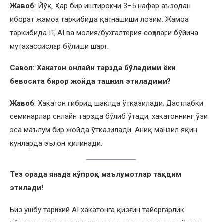
Жавоб
: Йўқ. Ҳар бир иштирокчи 3–5 нафар аъзодан
иборат жамоа таркибида қатнашиши лозим. Жамоа
таркибида IT, AI ва молия/бухгалтерия соҳалари бўйича
мутахассислар бўлиши шарт.
Савол: Хакатон онлайн тарзда бўладими ёки
бевосита бирор жойда ташкил этиладими?
Жавоб
: Хакатон гибрид шаклда ўтказилади. Дастлабки
семинарлар онлайн тарзда бўлиб ўтади, хакатоннинг ўзи
эса маълум бир жойда ўтказилади. Аниқ манзил яқин
кунларда эълон қилинади.
Тез
орада
янада к
ўпроқ маълумотлар
тақдим
этилади
!
Биз ушбу тарихий AI хакатонга қизғин тайёргарлик