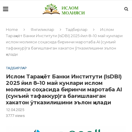
Home
Янгиликлар
Тадбирлар
Ислом
Тараққиёт Банки Институти (IsDBI) 2025 йил 8–10 май кунлари
ислом молияси соҳасида биринчи маротаба AI (сунъий
тафаккур)га бағишланган хакатон ўтказилишини эълон
қилади
ТАДБИРЛАР
Ислом Тараққиёт Банки Институти (IsDBI)
2025 йил 8–10 май кунлари ислом
молияси соҳасида биринчи маротаба AI
(сунъий тафаккур)га бағишланган
хакатон ўтказилишини эълон қилади
12.04.2025
3777
views