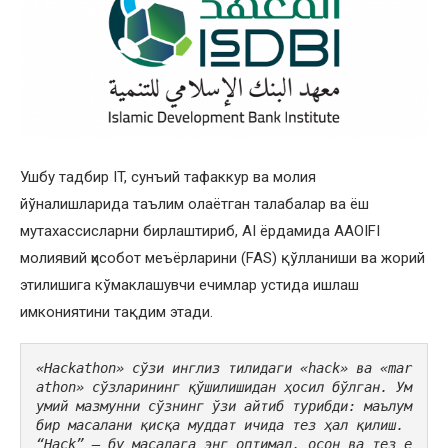
Ушбу тадбир IT, сунъий тафаккур ва молия
йўналишларида таълим олаётган талабалар ва ёш
мутахассисларни бирлаштириб, AI ёрдамида AAOIFI
молиявий ҳисобот меъёрларини (FAS) қўлланиши ва жорий
этилишига кўмаклашувчи ечимлар устида ишлаш
имкониятини тақдим этади.
«Hackathon» сўзи инглиз тилидаги «hack» ва «mar
athon» сўзларининг қўшилишидан ҳосил бўлган. Ум
умий мазмунни сўзнинг ўзи айтиб турибди: маълум 
бир масалани қисқа муддат ичида тез ҳал қилиш. 
“Hack” – бу масалага энг оптимал, осон ва тез е