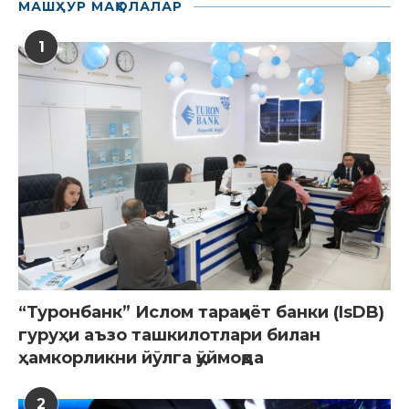
МАШҲУР МАҚОЛАЛАР
1
“Туронбанк” Ислом тараққиёт банки (IsDB)
гуруҳи аъзо ташкилотлари билан
ҳамкорликни йўлга қўймоқда
2