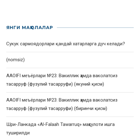
ЯНГИ МАҚОЛАЛАР
Сукук сармоядорлари қандай хатарларга дуч келади?
(nomsiz)
AAOIFI меъёрлари №23: Вакиллик ҳамда ваколатсиз
тасарруф (фузулий тасарруфи) (якуний қисм)
AAOIFI меъёрлари №23: Вакиллик ҳамда ваколатсиз
тасарруф (фузулий тасарруфи) (биринчи қисм)
Шри-Ланкада «Al-Falaah Tawarruq» маҳсулоти ишга
туширилди