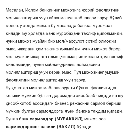
Масалан, Ислом банкининг мижозига жорий фаолиятини
молиялаштириш учун айланма пул маблағлари зарур бўлиб
қолса, у ҳолда мижоз бу масалада банкка мурожаат
қилади. Бу ҳолатда Банк муробаҳани таклиф қилолмайди,
чунки мижоз муайян бир мол/маҳсулот сотиб олмоқчи
эмас, ижарани ҳам таклиф қилмайди, чунки мижоз бирор
мол-мулкни ижарага олмоқчи эмас, истиснани ҳам таклиф
қилолмайди, чунки маблағ қурилиш лойиҳасини
молиялаштириш учун керак эмас. Пул мижознинг умумий
фаолиятини молиялаштириш учун зарур.
Бу ҳолатда мижоз маблағ зарурати бўлган фаолиятидан
келиши мумкин бўлган даромадни ҳисоблаб чиқади ва шу
ҳисоб-китоб асосидаги бизнес режасини сармоя бериши
мумкин бўлган сармоядорга, яъни банкка тақдим қилади.
Бунда банк
сармоядор (МУВАККИЛ
), мижоз эса
сармоядорнинг вакили (ВАКИЛ)
бўлади.