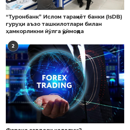
“Туронбанк” Ислом тараққиёт банки (IsDB)
гуруҳи аъзо ташкилотлари билан
ҳамкорликни йўлга қўймоқда
2