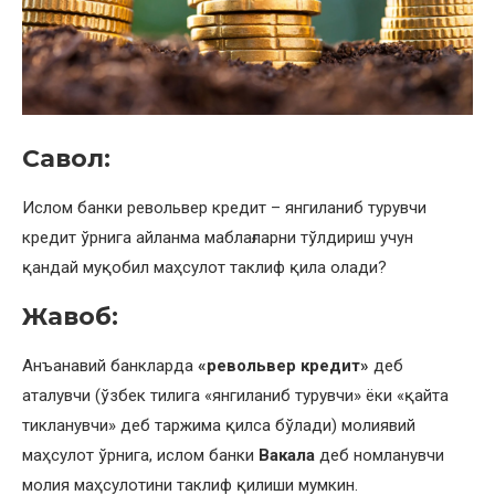
Савол:
Ислом банки револьвер кредит – янгиланиб турувчи
кредит ўрнига айланма маблағларни тўлдириш учун
қандай муқобил маҳсулот таклиф қила олади?
Жавоб:
Анъанавий банкларда
«револьвер кредит»
деб
аталувчи (ўзбек тилига «янгиланиб турувчи» ёки «қайта
тикланувчи» деб таржима қилса бўлади) молиявий
маҳсулот ўрнига, ислом банки
Вакала
деб номланувчи
молия маҳсулотини таклиф қилиши мумкин.