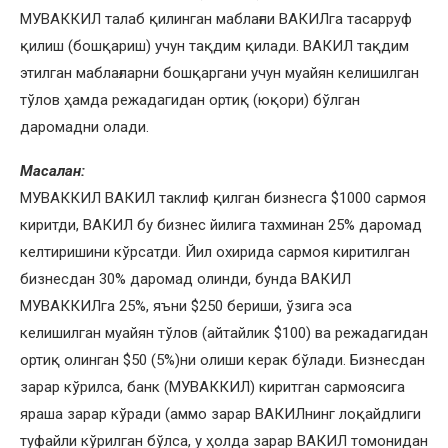
МУВАККИЛ талаб қилинган маблағни ВАКИЛга тасарруф
қилиш (бошқариш) учун тақдим қилади. ВАКИЛ тақдим
этилган маблағларни бошқаргани учун муайян келишилган
тўлов ҳамда режадагидан ортиқ (юқори) бўлган
даромадни олади.
Масалан:
МУВАККИЛ ВАКИЛ таклиф қилган бизнесга $1000 сармоя
киритди, ВАКИЛ бу бизнес йилига тахминан 25% даромад
келтиришини кўрсатди. Йил охирида сармоя киритилган
бизнесдан 30% даромад олинди, бунда ВАКИЛ
МУВАККИЛга 25%, яъни $250 бериши, ўзига эса
келишилган муайян тўлов (айтайлик $100) ва режадагидан
ортиқ олинган $50 (5%)ни олиши керак бўлади. Бизнесдан
зарар кўрилса, банк (МУВАККИЛ) киритган сармоясига
яраша зарар кўради (аммо зарар ВАКИЛнинг лоқайдлиги
туфайли кўрилган бўлса, у ҳолда зарар ВАКИЛ томонидан