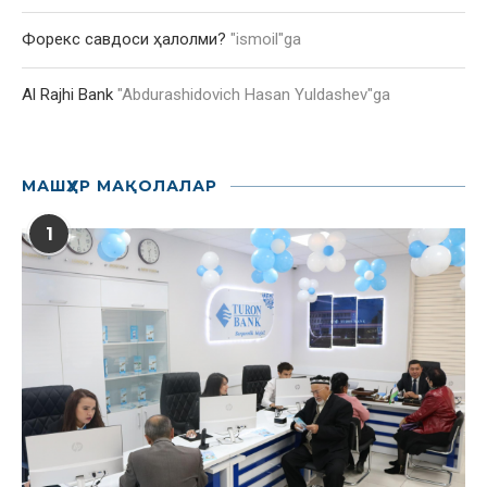
Форекс савдоси ҳалолми?
"
ismoil
"ga
Al Rajhi Bank
"
Abdurashidovich Hasan Yuldashev
"ga
МАШҲУР МАҚОЛАЛАР
1