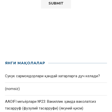
ЯНГИ МАҚОЛАЛАР
Сукук сармоядорлари қандай хатарларга дуч келади?
(nomsiz)
AAOIFI меъёрлари №23: Вакиллик ҳамда ваколатсиз
тасарруф (фузулий тасарруфи) (якуний қисм)