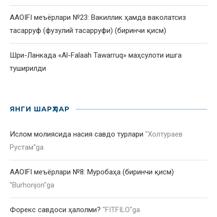
AAOIFI меъёрлари №23: Вакиллик ҳамда ваколатсиз
тасарруф (фузулий тасарруфи) (биринчи қисм)
Шри-Ланкада «Al-Falaah Tawarruq» маҳсулоти ишга
туширилди
ЯНГИ ШАРҲЛАР
Ислом молиясида насия савдо турлари
"
Холтураев
Рустам
"ga
AAOIFI меъёрлари №8: Муробаҳа (биринчи қисм)
"
Burhonjon
"ga
Форекс савдоси ҳалолми?
"
FITFILO
"ga