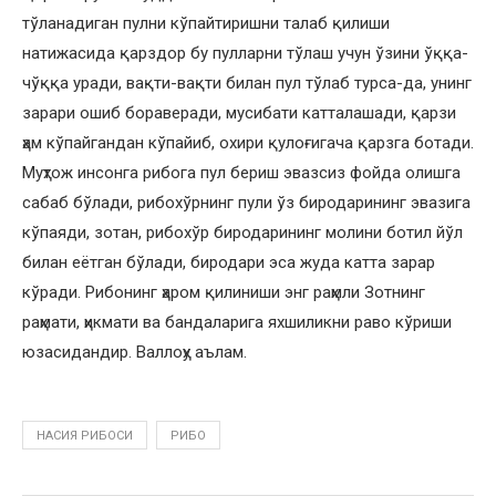
тўланадиган пулни кўпайтиришни талаб қилиши
натижасида қарздор бу пулларни тўлаш учун ўзини ўққа-
чўққа уради, вақти-вақти билан пул тўлаб турса-да, унинг
зарари ошиб бораверади, мусибати катталашади, қарзи
ҳам кўпайгандан кўпайиб, охири қулоғигача қарзга ботади.
Муҳтож инсонга рибога пул бериш эвазсиз фойда олишга
сабаб бўлади, рибохўрнинг пули ўз биродарининг эвазига
кўпаяди, зотан, рибохўр биродарининг молини ботил йўл
билан еётган бўлади, биродари эса жуда катта зарар
кўради. Рибонинг ҳаром қилиниши энг раҳмли Зотнинг
раҳмати, ҳикмати ва бандаларига яхшиликни раво кўриши
юзасидандир. Валлоҳу аълам.
НАСИЯ РИБОСИ
РИБО