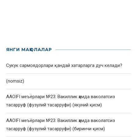
ЯНГИ МАҚОЛАЛАР
Сукук сармоядорлари қандай хатарларга дуч келади?
(nomsiz)
AAOIFI меъёрлари №23: Вакиллик ҳамда ваколатсиз
тасарруф (фузулий тасарруфи) (якуний қисм)
AAOIFI меъёрлари №23: Вакиллик ҳамда ваколатсиз
тасарруф (фузулий тасарруфи) (биринчи қисм)