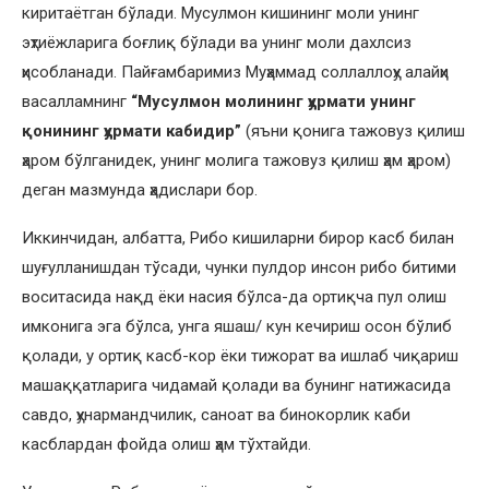
киритаётган бўлади. Мусулмон кишининг моли унинг
эҳтиёжларига боғлиқ бўлади ва унинг моли дахлсиз
ҳисобланади. Пайғамбаримиз Муҳаммад соллаллоҳу алайҳи
васалламнинг
“Мусулмон молининг ҳурмати унинг
қонининг ҳурмати кабидир”
(яъни қонига тажовуз қилиш
ҳаром бўлганидек, унинг молига тажовуз қилиш ҳам ҳаром)
деган мазмунда ҳадислари бор.
Иккинчидан, албатта, Рибо кишиларни бирор касб билан
шуғулланишдан тўсади, чунки пулдор инсон рибо битими
воситасида нақд ёки насия бўлса-да ортиқча пул олиш
имконига эга бўлса, унга яшаш/ кун кечириш осон бўлиб
қолади, у ортиқ касб-кор ёки тижорат ва ишлаб чиқариш
машаққатларига чидамай қолади ва бунинг натижасида
савдо, ҳунармандчилик, саноат ва бинокорлик каби
касблардан фойда олиш ҳам тўхтайди.