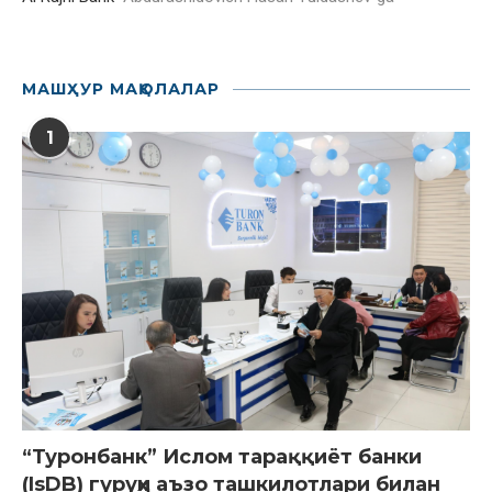
МАШҲУР МАҚОЛАЛАР
1
“Туронбанк” Ислом тараққиёт банки
(IsDB) гуруҳи аъзо ташкилотлари билан