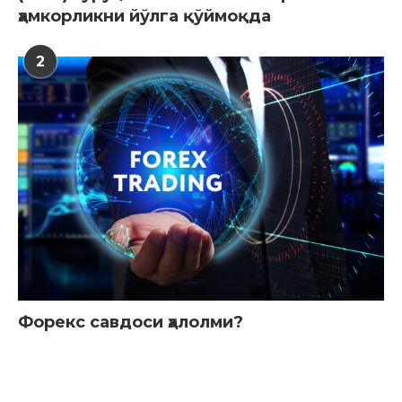
ҳамкорликни йўлга қўймоқда
2
Форекс савдоси ҳалолми?