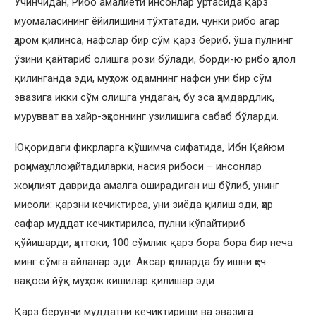
Учинчидан, Рибо амалиёти инсонлар ўртасида қарз
муомаласининг ёйилишини тўхтатади, чунки рибо агар
ҳаром қилинса, нафслар бир сўм қарз бериб, ўша пулнинг
ўзини қайтариб олишга рози бўлади, борди-ю рибо ҳалол
қилинганда эди, муҳтож одамнинг нафси уни бир сўм
эвазига икки сўм олишга ундаган, бу эса ҳамдардлик,
мурувват ва хайр-эҳсоннинг узилишига сабаб бўларди.
Юқоридаги фикрларга қўшимча сифатида, Ибн Қайюм
роҳимаҳуллоҳ айтадиларки, насия рибоси – инсонлар
жоҳилият даврида амалга оширадиган иш бўлиб, унинг
мисоли: қарзни кечиктирса, уни зиёда қилиш эди, ҳар
сафар муддат кечиктирилса, пулни кўпайтириб
қўйишарди, ҳаттоки, 100 сўмлик қарз бора бора бир неча
минг сўмга айланар эди. Аксар ҳолларда бу ишни ҳеч
вақоси йўқ муҳтож кишилар қилишар эди.
Қарз берувчи муддатни кечиктириши ва эвазига