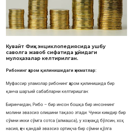
Кувайт Фиқҳ энциклопедиясида ушбу
саволга жавоб сифатида қуйидаги
мулоҳазалар келтирилган.
Рибонинг ҳаром қилинишидаги ҳикматлар:
Муфассир уламолар рибонинг ҳаром қилинишида бир
қанча шаръий сабабларни келтиришган:
Биринчидан, Рибо – бир инсон бошқа бир инсоннинг
молини эвазсиз олишини тақазо этади. Чунки кимдир бир
сўмни икки сўмга сотса (алмашса), у хоҳ нақд бўлсин, хоҳ
насия, ҳеч қандай эвазсиз ортиқча бир сўмни қўлга