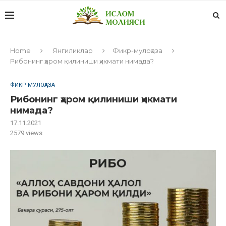
Home
Янгиликлар
Фикр-мулоҳаза
Рибонинг ҳаром қилиниши ҳикмати нимада?
ФИКР-МУЛОҲАЗА
Рибонинг ҳаром қилиниши ҳикмати
нимада?
17.11.2021
2579
views