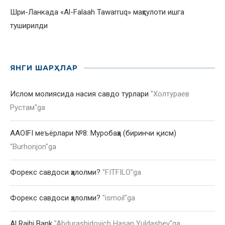
Шри-Ланкада «Al-Falaah Tawarruq» маҳсулоти ишга
туширилди
ЯНГИ ШАРҲЛАР
Ислом молиясида насия савдо турлари
"
Холтураев
Рустам
"ga
AAOIFI меъёрлари №8: Муробаҳа (биринчи қисм)
"
Burhonjon
"ga
Форекс савдоси ҳалолми?
"
FITFILO
"ga
Форекс савдоси ҳалолми?
"
ismoil
"ga
Al Rajhi Bank
"
Abdurashidovich Hasan Yuldashev
"ga