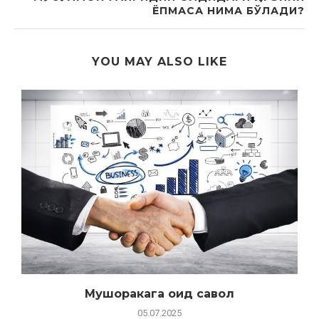
ЁПМАСА НИМА БЎЛАДИ?
YOU MAY ALSO LIKE
Мушоракага оид савол
05.07.2025