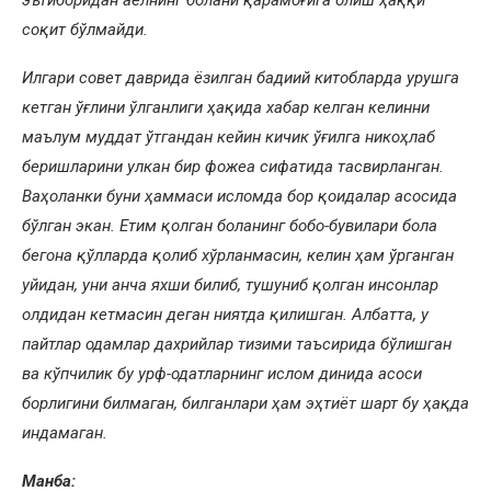
эътиборидан аёлнинг болани қарамоғига олиш ҳаққи
соқит бўлмайди.
Илгари совет даврида ёзилган бадиий китобларда урушга
кетган ўғлини ўлганлиги ҳақида хабар келган келинни
маълум муддат ўтгандан кейин кичик ўғилга никоҳлаб
беришларини улкан бир фожеа сифатида тасвирланган.
Ваҳоланки буни ҳаммаси исломда бор қоидалар асосида
бўлган экан. Етим қолган боланинг бобо-бувилари бола
бегона қўлларда қолиб хўрланмасин, келин ҳам ўрганган
уйидан, уни анча яхши билиб, тушуниб қолган инсонлар
олдидан кетмасин деган ниятда қилишган. Албатта, у
пайтлар одамлар дахрийлар тизими таъсирида бўлишган
ва кўпчилик бу урф-одатларнинг ислом динида асоси
борлигини билмаган, билганлари ҳам эҳтиёт шарт бу ҳақда
индамаган.
Манба: