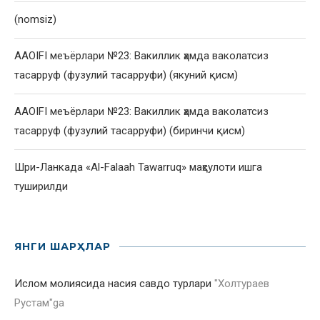
(nomsiz)
AAOIFI меъёрлари №23: Вакиллик ҳамда ваколатсиз
тасарруф (фузулий тасарруфи) (якуний қисм)
AAOIFI меъёрлари №23: Вакиллик ҳамда ваколатсиз
тасарруф (фузулий тасарруфи) (биринчи қисм)
Шри-Ланкада «Al-Falaah Tawarruq» маҳсулоти ишга
туширилди
ЯНГИ ШАРҲЛАР
Ислом молиясида насия савдо турлари
"
Холтураев
Рустам
"ga