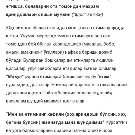
етишса, болаларни ота томондан маҳрам
қариндошлари олиши мумкин
(“Ҳидоя” китоби).
Юқоридаги сўзлар отасидан мол қолган етимлар ҳақида
кетди. Умуман мерос қолмаган етимларга эса ота
томондан бой бўлган қариндошлар (масалан, бобо,
амаки, амакининг ўғиллари) нафақа бериши вожиб
бўлади. Булардан бошқалар ҳам етимларга яхшилик
қилсалар, улуғ савобларга етадилар. Баъзи олимлар
“Маъун”
сураси етимларга бағишланган, бу
“Етим”
сурасидир, деганлар. Етимларни қарамоғига олганларнинг
даражаси ҳақида Пайғамбаримиз соллаллоҳу алайҳи
васаллам шундай марҳамат қилганлар:
“Мен ва етимнинг кафили (хоҳ қариндоши бўлсин, хоҳ
бегона бўлсин) жаннатда мана шундаймиз”
Кўрсатгич
ва ўрта бармоқларини орасини озгина очиб ишора