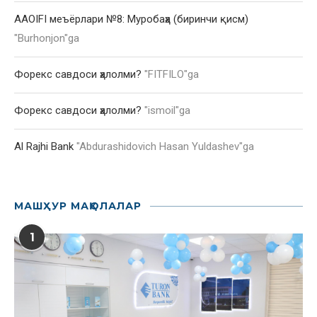
AAOIFI меъёрлари №8: Муробаҳа (биринчи қисм)
"
Burhonjon
"ga
Форекс савдоси ҳалолми?
"
FITFILO
"ga
Форекс савдоси ҳалолми?
"
ismoil
"ga
Al Rajhi Bank
"
Abdurashidovich Hasan Yuldashev
"ga
МАШҲУР МАҚОЛАЛАР
1