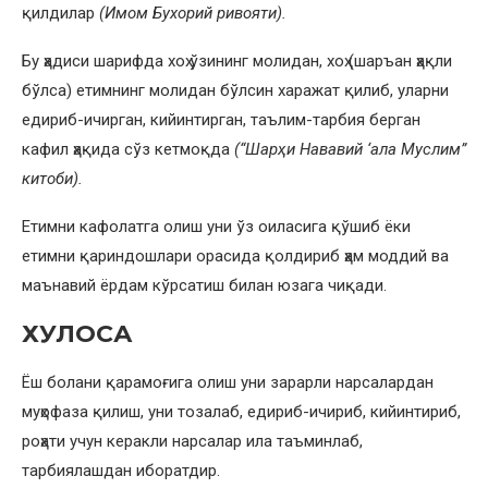
қилдилар
(Имом Бухорий ривояти).
Бу ҳадиси шарифда хоҳ ўзининг молидан, хоҳ (шаръан ҳақли
бўлса) етимнинг молидан бўлсин харажат қилиб, уларни
едириб-ичирган, кийинтирган, таълим-тарбия берган
кафил ҳақида сўз кетмоқда
(“Шарҳи Нававий ‘ала Муслим”
китоби).
Етимни кафолатга олиш уни ўз оиласига қўшиб ёки
етимни қариндошлари орасида қолдириб ҳам моддий ва
маънавий ёрдам кўрсатиш билан юзага чиқади.
ХУЛОСА
Ёш болани қарамоғига олиш уни зарарли нарсалардан
муҳофаза қилиш, уни тозалаб, едириб-ичириб, кийинтириб,
роҳати учун керакли нарсалар ила таъминлаб,
тарбиялашдан иборатдир.