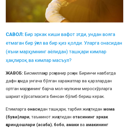
CАВОЛ:
Бир эркак киши вафот этди, ундан вояга
етмаган бир ўғил ва бир қиз қолди. Уларга онасидан
(яъни марҳумнинг аёлидан) ташқари кимлар
ҳақлироқ ва кимлар масъул?
ЖАВОБ:
Бисмиллаҳир роҳманир роҳим. Биринчи навбатда
дафн ҳамда унгача бўлган харажатлар ва қарзлардан
ортган марҳумнинг барча мол-мулкини меросхўрларга
шариат кўрсатмасига биноан бўлиб бериш керак.
Етимларга
онаси
дан ташқари, тарбия жиҳатидан
мома
(буви)лари
, таъминот жиҳатидан
отасининг эркак
қариндошлари (асаба)
;
бобо
,
амаки
ва
амакининг