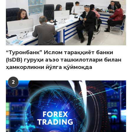
“Туронбанк” Ислом тараққиёт банки
(IsDB) гуруҳи аъзо ташкилотлари билан
ҳамкорликни йўлга қўймоқда
2