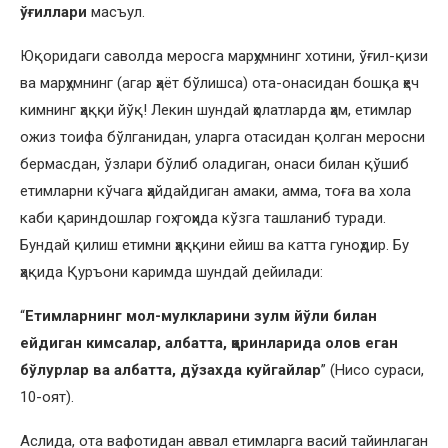
ўғиллари
масъул.
Юқоридаги саволда меросга марҳумнинг хотини, ўғил-қизи
ва марҳумнинг (агар ҳаёт бўлишса) ота-онасидан бошқа ҳеч
кимнинг ҳаққи йўқ! Лекин шундай ҳолатларда ҳам, етимлар
ожиз тоифа бўлганидан, уларга отасидан қолган меросни
бермасдан, ўзлари бўлиб оладиган, онаси билан қўшиб
етимларни кўчага ҳайдайдиган амаки, амма, тоға ва хола
каби қариндошлар гоҳ-гоҳида кўзга ташланиб туради.
Бундай қилиш етимни ҳаққини ейиш ва катта гуноҳдир. Бу
ҳақида Қуръони каримда шундай дейилади:
“
Етимларнинг мол-мулкларини зулм йўли билан
ейдиган кимсалар, албатта, қоринларида олов еган
бўлурлар ва албатта, дўзахда куйгайлар
” (Нисо сураси,
10-оят).
Аслида, ота вафотидан аввал етимларга васий тайинлаган