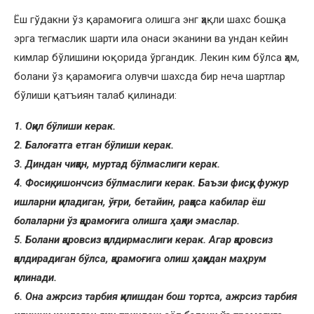
Ёш гўдакни ўз қарамоғига олишга энг ҳақли шахс бошқа
эрга тегмаслик шарти ила онаси эканини ва ундан кейин
кимлар бўлишини юқорида ўргандик. Лекин ким бўлса ҳам,
болани ўз қарамоғига олувчи шахсда бир неча шартлар
бўлиши қатъиян талаб қилинади:
1. Оқил бўлиши керак.
2. Балоғатга етган бўлиши керак.
3. Диндан чиққан, муртад бўлмаслиги керак.
4. Фосиқ, ишончсиз бўлмаслиги керак. Баъзи фисқу фужур
ишларни қиладиган, ўғри, бетайин, раққоса кабилар ёш
болаларни ўз қарамоғига олишга ҳақли эмаслар.
5. Болани қаровсиз қолдирмаслиги керак. Агар қаровсиз
қолдирадиган бўлса, қарамоғига олиш ҳаққидан маҳрум
қилинади.
6. Она ажрсиз тарбия қилишдан бош тортса, ажрсиз тарбия