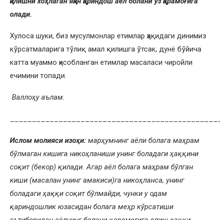
қилишни хоҳлаган яқин қариндош аёл болани ўз қарамоғига
олади.
Хулоса шуки, биз мусулмонлар етимлар ҳақидаги динимиз
кўрсатмаларига тўлиқ амал қилишга ўтсак, дунё бўйича
катта муаммо ҳисобланган етимлар масаласи чиройли
ечимини топади.
Валлоҳу аълам.
_______________________________________________
Ислом молияси изоҳи:
марҳумнинг
аёли болага маҳрам
бўлмаган кишига никоҳланиши унинг боладаги ҳаққини
соқит (бекор) қилади. Агар аёл болага маҳрам бўлган
киши (масалан унинг амакиси)га никоҳланса, унинг
боладаги ҳаққи соқит бўлмайди, чунки у одам
қариндошлик юзасидан болага меҳр кўрсатиши