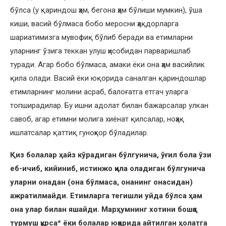
бўлса (у қариндош ҳам, бегона ҳам бўлиши мумкин), ўша
киши, васий бўлмаса бобо меросни ҳақдорларга
шариатимизга мувофиқ бўлиб беради ва етимларни
уларнинг ўзига теккан улуш ҳисобидан парваришлаб
туради. Агар бобо бўлмаса, амаки ёки она ҳам васийлик
қила олади. Васий ёки юқорида саналган қариндошлар
етимларнинг молини асраб, балоғатга етгач уларга
топширадилар. Бу ишни адолат билан бажарсалар улкан
савоб, агар етимни молига хиёнат қилсалар, ноҳақ
ишлатсалар қаттиқ гуноҳкор бўладилар.
Қиз болалар ҳайз кўрадиган бўлгунича, ўғил бола ўзи
еб-ичиб, кийиниб, истинжо қила оладиган бўлгунича
уларни онадан (она бўлмаса, онанинг онасидан)
ажратилмайди. Етимларга тегишли уйда бўлса ҳам
она улар билан яшайди. Марҳумнинг хотини бошқа
турмуш қурса* ёки болалар юқорида айтилган ҳолатга