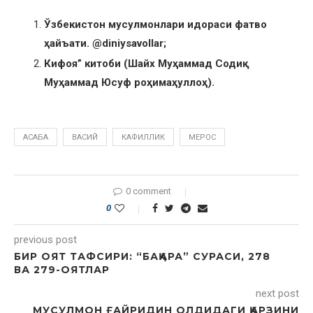
Ўзбекистон мусулмонлари идораси фатво
ҳайъати. @diniysavollar;
Кифоя” китоби (Шайх Муҳаммад Содиқ
Муҳаммад Юсуф роҳимаҳуллоҳ).
АСАБА
ВАСИЙ
КАФИЛЛИК
МЕРОС
0 comment
0
previous post
БИР ОЯТ ТАФСИРИ: “БАҚАРА” СУРАСИ, 278
ВА 279-ОЯТЛАР
next post
МУСУЛМОН ҒАЙРИДИН ОЛДИДАГИ ҚАРЗИНИ