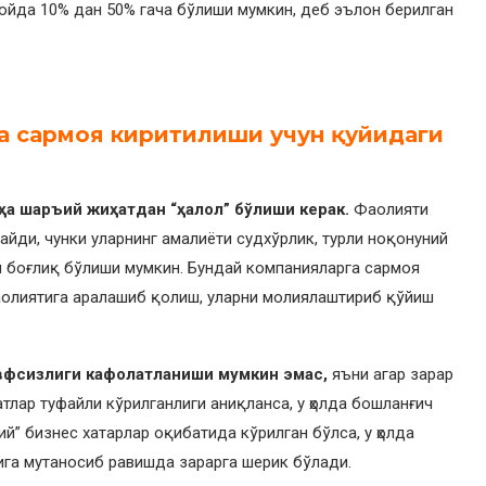
ойда 10% дан 50% гача бўлиши мумкин, деб эълон берилган
га сармоя киритилиши учун қуйидаги
ҳа шаръий жиҳатдан “ҳалол” бўлиши керак.
Фаолияти
йди, чунки уларнинг амалиёти судхўрлик, турли ноқонуний
н боғлиқ бўлиши мумкин. Бундай компанияларга сармоя
аолиятига аралашиб қолиш, уларни молиялаштириб қўйиш
авфсизлиги кафолатланиши мумкин эмас,
яъни агар зарар
атлар туфайли кўрилганлиги аниқланса, у ҳолда бошланғич
й” бизнес хатарлар оқибатида кўрилган бўлса, у ҳолда
ига мутаносиб равишда зарарга шерик бўлади.