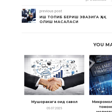
previous post
ИШ ТОПИБ БЕРИШ ЭВАЗИГА ҲАҚ
ОЛИШ МАСАЛАСИ
YOU MA
идин
Мушоракага оид савол
Микромол
 ёпмаса
томон
05.07.2025
и?
молиял