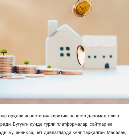
алар орқали инвестиция киритиш ва ҳалол даромад олиш
ади. Бугунги кунда турли платформалар, сайтлар ва
. Бу, айниқса, чет давлатларда кенг тарқалган. Масалан,