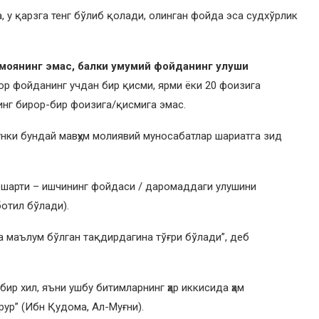
, у қарзга тенг бўлиб қолади, олинган фойда эса судхўрлик
рмоянинг эмас, балки умумий фойданинг улуши
р фойданинг учдан бир қисми, ярми ёки 20 фоизига
нг бирор-бир фоизига/қисмига эмас.
нки бундай мавҳум молиявий муносабатлар шариатга зид
нг шарти – ишчининг фойдаси / даромаддаги улушини
отил бўлади).
а маълум бўлган тақдирдагина тўғри бўлади”, деб
р хил, яъни ушбу битимларнинг ҳар иккисида ҳам
ур” (Ибн Қудома, Aл-Муғни).