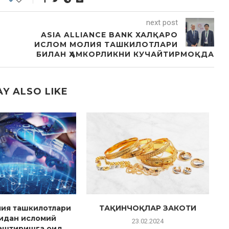
next post
ASIA ALLIANCE BANK ХАЛҚАРО
ИСЛОМ МОЛИЯ ТАШКИЛОТЛАРИ
БИЛАН ҲАМКОРЛИКНИ КУЧАЙТИРМОҚДА
Y ALSO LIKE
ия ташкилотлари
ТАҚИНЧОҚЛАР ЗАКОТИ
идан исломий
23.02.2024
аштиришга оид