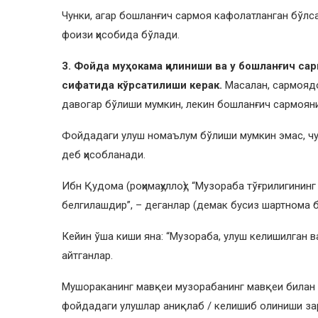
Чунки, агар бошланғич сармоя кафолатланган бўлса
фоизи ҳисобида бўлади.
3. Фойда муҳокама қилиниши ва у бошланғич са
сифатида кўрсатилиши керак.
Масалан, сармоядо
давогар бўлиши мумкин, лекин бошланғич сармояни
Фойдадаги улуш номаълум бўлиши мумкин эмас, чу
деб ҳисобланади.
Ибн Қудома (роҳимаҳуллоҳ): “Музораба тўғрилигини
белгилашдир”, – деганлар (демак бусиз шартнома б
Кейин ўша киши яна: “Музораба, улуш келишилган в
айтганлар.
Мушораканинг мавқеи музорабанинг мавқеи билан би
фойдадаги улушлар аниқлаб / келишиб олиниши зар