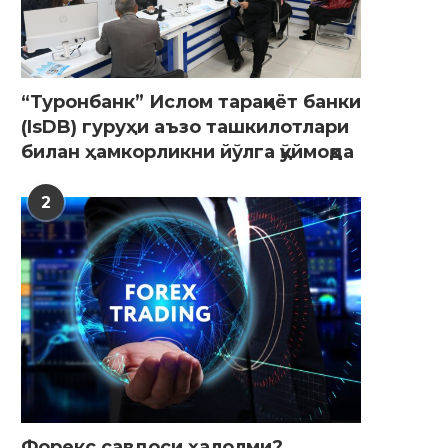
“Туронбанк” Ислом тараққиёт банки
(IsDB) гуруҳи аъзо ташкилотлари
билан ҳамкорликни йўлга қўймоқда
2
Форекс савдоси ҳалолми?