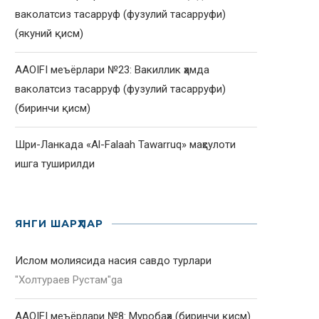
ваколатсиз тасарруф (фузулий тасарруфи)
(якуний қисм)
AAOIFI меъёрлари №23: Вакиллик ҳамда
ваколатсиз тасарруф (фузулий тасарруфи)
(биринчи қисм)
Шри-Ланкада «Al-Falaah Tawarruq» маҳсулоти
ишга туширилди
ЯНГИ ШАРҲЛАР
Ислом молиясида насия савдо турлари
"
Холтураев Рустам
"ga
AAOIFI меъёрлари №8: Муробаҳа (биринчи қисм)