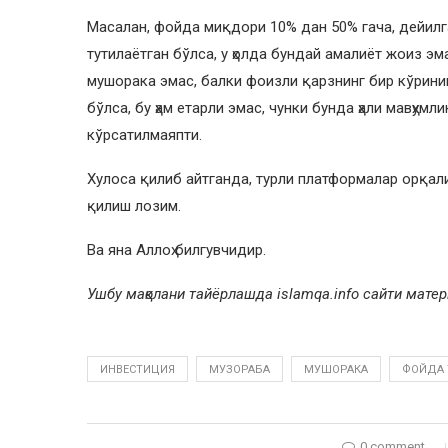
Масалан, фойда миқдори 10% дан 50% гача, дейил
тутилаётган бўлса, у ҳолда бундай амалиёт жоиз эма
мушорака эмас, балки фоизли қарзнинг бир кўрини
бўлса, бу ҳам етарли эмас, чунки бунда ҳали мавҳу
кўрсатилмаяпти.
Хулоса қилиб айтганда, турли платформалар орқал
қилиш лозим.
Ва яна Aллоҳ билгувчидир.
Ушбу мақолани тайёрлашда islamqa.info сайти мат
ИНВЕСТИЦИЯ
МУЗОРАБА
МУШОРАКА
ФОЙДА 
0 comment