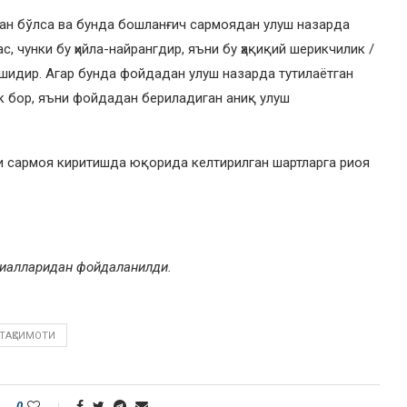
ган бўлса ва бунда бошланғич сармоядан улуш назарда
с, чунки бу ҳийла-найрангдир, яъни бу ҳақиқий шерикчилик /
шидир. Агар бунда фойдадан улуш назарда тутилаётган
млик бор, яъни фойдадан бериладиган аниқ улуш
и сармоя киритишда юқорида келтирилган шартларга риоя
ериалларидан фойдаланилди.
ТАҚСИМОТИ
0