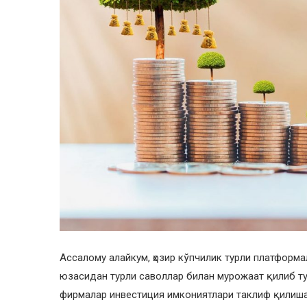
Ассалому алайкум, ҳозир кўпчилик турли платформ
юзасидан турли саволлар билан мурожаат қилиб тур
фирмалар инвестиция имкониятлари таклиф қилишади