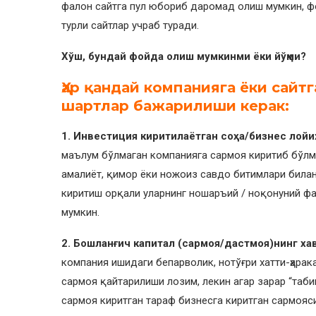
фалон сайтга пул юбориб даромад олиш мумкин, ф
турли сайтлар учраб туради.
Хўш, бундай фойда олиш мумкинми ёки йўқми?
Ҳар қандай компанияга ёки сайт
шартлар бажарилиши керак:
1. Инвестиция киритилаётган соҳа/бизнес лойи
маълум бўлмаган компанияга сармоя киритиб бўлма
амалиёт, қимор ёки ножоиз савдо битимлари била
киритиш орқали уларнинг ношаръий / ноқонуний ф
мумкин.
2. Бошланғич капитал (сармоя/дастмоя)нинг х
компания ишидаги бепарволик, нотўғри хатти-ҳарак
сармоя қайтарилиши лозим, лекин агар зарар “табии
сармоя киритган тараф бизнесга киритган сармояс