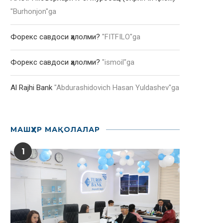
"
Burhonjon
"ga
Форекс савдоси ҳалолми?
"
FITFILO
"ga
Форекс савдоси ҳалолми?
"
ismoil
"ga
Al Rajhi Bank
"
Abdurashidovich Hasan Yuldashev
"ga
МАШҲУР МАҚОЛАЛАР
1