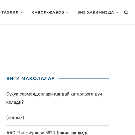
 ТАҲЛИЛ
САВОЛ-ЖАВОБ
БИЗ ҲАҚИМИЗДА
ЯНГИ МАҚОЛАЛАР
Сукук сармоядорлари қандай хатарларга дуч
келади?
(nomsiz)
AAOIFI меъёрлари №23: Вакиллик ҳамда