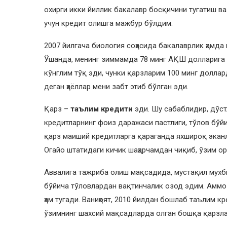
охирги икки йиллик бакалавр босқичини тугатиш в
учун кредит олишга мажбур бўлдим.
2007 йилгача биология соҳасида бакалаврлик ҳамда
Ўшанда, менинг зиммамда 78 минг АҚШ долларига т
кўнглим тўқ эди, чунки қарзларим 100 минг долла
деган ҳаёллар мени забт этиб бўлган эди.
Қарз –
таълим кредити
эди. Шу сабаблидир, дўст
кредитларнинг фоиз даражаси пастлиги, тўлов бўй
қарз маиший кредитларга қараганда яхшироқ эканл
Огайо штатидаги кичик шаҳарчамдан чиқиб, ўзим о
Аввалига тажриба олиш мақсадида, мустақил мухб
бўйича тўловлардан вақтинчалик озод эдим. Аммо 
ҳам тугади. Ваниҳоят, 2010 йилдан бошлаб таълим 
ўзимнинг шахсий мақсадларда олган бошқа қарзлар