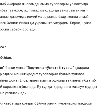
либ ижарада яшасамда, аммо тўловларни ўз вақтида
бат тузукроқ иш топиш мақсадида ўзим севган иш –
кунлар давомида илмий маърузалар ёзар, жонли илмий
вен Хокинг билан ҳам учрашишга улгурдим. Бироқ, шунга
асосий сабаби бор эди:
эди.
 қўйди.
Mae”
банки менга
“Вақтинча тўхтатиб туриш”
қоидаси
р эдики, менинг кредит тўловларим бўйича тўловга
ўйича фоиз тўловларини амалга ошириш вақтинча тўхтатиб
ий қарзимга қўшилади. Бу худди, қарздорга маълум муддат
инг ўзгинаси эди.
 ўз навбатида кредит бўйича ойлик тўловларим миқдори