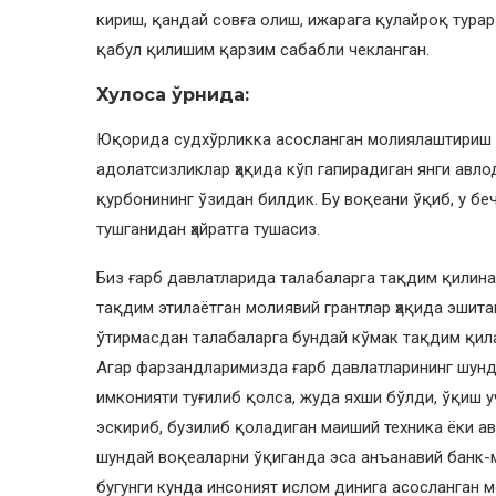
кириш, қандай совға олиш, ижарага қулайроқ турар 
қабул қилишим қарзим сабабли чекланган.
Хулоса ўрнида:
Юқорида судхўрликка асосланган молиялаштириш т
адолатсизликлар ҳақида кўп гапирадиган янги авл
қурбонининг ўзидан билдик. Бу воқеани ўқиб, у бе
тушганидан ҳайратга тушасиз.
Биз ғарб давлатларида талабаларга тақдим қилина
тақдим этилаётган молиявий грантлар ҳақида эшита
ўтирмасдан талабаларга бундай кўмак тақдим қила
Агар фарзандларимизда ғарб давлатларининг шунд
имконияти туғилиб қолса, жуда яхши бўлди, ўқиш уч
эскириб, бузилиб қоладиган маиший техника ёки а
шундай воқеаларни ўқиганда эса анъанавий банк-
бугунги кунда инсоният ислом динига асосланган 