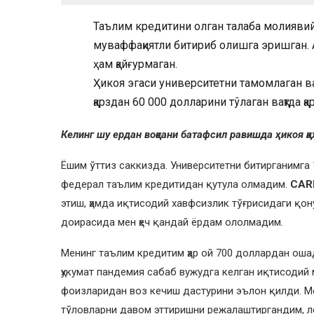
Таълим кредитини олган талаба молияви
муваффақиятли битириб олишга эришган. А
ҳам қайғурмаган.
Ҳикоя эгаси университетни тамомлаган ва
қарздан 60 000 долларини тўлаган вақтда қ
Келинг шу ердан воқеани батафсил равишда ҳикоя қ
Ёшим ўттиз саккизда. Университетни битирганимга 
федерал таълим кредитидан қутула олмадим.
CAR
этиш, ҳамда иқтисодий хавфсизлик тўғрисидаги қон
доирасида мен ҳеч қандай ёрдам ололмадим.
Менинг таълим кредитим ҳар ой 700 доллардан ошад
ҳукумат пандемия сабаб вужудга келган иқтисодий
фоизларидан воз кечиш дастурини эълон қилди. Ме
тўловларни давом эттиришни режалаштиргандим, л