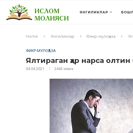
ЯНГИЛИКЛАР
БОШЛ
Home
Янгиликлар
Фикр-мулоҳаза
Ял
ФИКР-МУЛОҲАЗА
Ялтираган ҳар нарса олти
04.04.2021
2443
views