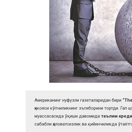
Американинг нуфузли газеталаридан бири
“The
ҳикояси кўпчиликнинг эътиборини тортди. Гап ш
муассасасида ўқиши давомида
таълим креди
сабабли ҳаловатсизлик ва қийинчиликда ўтаётг