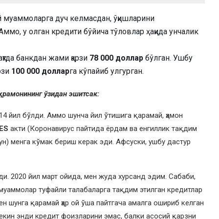
й муаммоларга дуч келмасдан, ўқишларини
ммо, у олган кредити бўйича тўловлар ҳақида унчалик
қтда банкдан жами қарзи
78 000 доллар
бўлган. Ушбу
арзи
100 000 доллар
га кўпайиб улгурган.
аҳрамонининг ўзидан эшитсак:
14 йил бўлди. Аммо шунча йил ўтишига қарамай, ҳамон
ES
акти (Коронавирус пайтида ёрдам ва енгиллик тақдим
ун) менга кўмак бериш керак эди. Афсуски, ушбу дастур
и. 2020 йил март ойида, мен жуда хурсанд эдим. Сабаби,
 муаммолар туфайли талабаларга тақдим этилган кредитлар
н шунга қарамай ҳар ой ўша пайтгача амалга ошириб келган
екин энди кредит фоизларини эмас, балки асосий қарзни