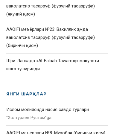
ваколатсиз тасарруф (фузулий тасарруфи)
(якуний қисм)
AAOIFI меъёрлари №23: Вакиллик ҳамда
ваколатсиз тасарруф (фузулий тасарруфи)
(биринчи қисм)
Шри-Ланкада «Al-Falaah Tawarruq» маҳсулоти
ишга туширилди
ЯНГИ ШАРҲЛАР
Ислом молиясида насия савдо турлари
"
Холтураев Рустам
"ga
AAOIFI меъёрлари №8: Муробаҳа (биринчи қисм)