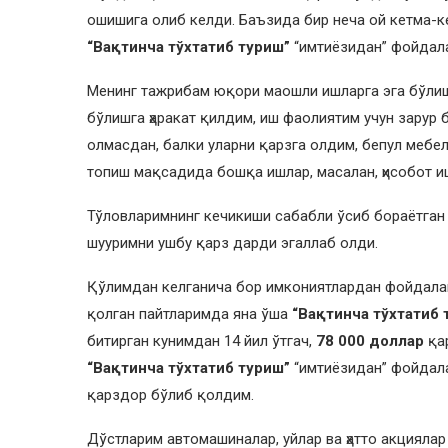
ошишига олиб келди. Баъзида бир неча ой кетма-ке
“Вақтинча тўхтатиб туриш”
“имтиёзидан” фойдал
Менинг тажрибам юқори маошли ишларга эга бўлиш
бўлишга ҳаракат қилдим, иш фаолиятим учун зарур 
олмасдан, балки уларни қарзга олдим, бепул мебе
топиш мақсадида бошқа ишлар, масалан, ҳисобот и
Тўловларимнинг кечикиши сабабли ўсиб бораётган 
шууримни ушбу қарз дарди эгаллаб олди.
Қўлимдан келганича бор имкониятлардан фойдала
қолган пайтларимда яна ўша
“Вақтинча тўхтатиб 
битирган кунимдан 14 йил ўтгач,
78 000 доллар
қа
“Вақтинча тўхтатиб туриш”
“имтиёзидан” фойдала
қарздор бўлиб қолдим.
Дўстларим автомашиналар, уйлар ва ҳатто акциялар