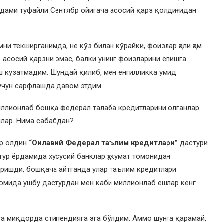
ёрдами туфайли Сентябр ойигача асосий қарз қолдиғидан
мни текширганимда, не кўз билан кўрайки, фоизлар ҳали ҳам
р асосий қарзни эмас, балки унинг фоизларини ёпишга
иш кузатмадим. Шундай қилиб, мен енгилликка умид
учун сарфлашда давом этдим.
миллионлаб бошқа федерал талаба кредитларини олганлар
лар. Нима сабабдан?
р олдин
“Оилавий Федерал таълим кредитлари”
дастури
ур ёрдамида хусусий банклар ҳукумат томонидан
иришди, бошқача айтганда улар таълим кредитлари
вомида ушбу дастурдан мен каби миллионлаб ёшлар кенг
та миқдорда стипендияга эга бўлдим. Аммо шунга қарамай,