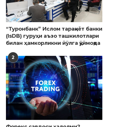
“Туронбанк” Ислом тараққиёт банки
(IsDB) гуруҳи аъзо ташкилотлари
билан ҳамкорликни йўлга қўймоқда
2
Форекс савдоси ҳалолми?