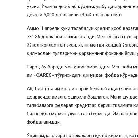
ўзини. Ўзимча ҳисоблаб кўрдим; ушбу дастурнинг 
деярли 5,000 долларини тўлай олар эканман.
Аммо, 1 апрель куни талабалик кредит ҳисоб варағи
731.36 долларни ташкил этарди. Мен тўлаган пулла
йўналтирилаётган экан, яъни мен ҳеч қандай ўзгар
қилмасдан, пулларимни қарзимнинг фоизини ёпиш 
Бироқ бу борада мен ёлғиз эмас эдим. Мен каби 
ҳам
«CARES»
тўғрисидаги қонундан фойда кўрмади
АҚШда таълим кредитларни бериш бундан ярим ас
доирасида амалга оширила бошлаган. Мана шу даст
талабаларга федерал кредитлар бериш тизимига к
бизнесида муайян улушга эга бўлишди. Йиллар да
фойдаланишди.
Ўқишимда юқори натижаларни қўлга киритгач, кат