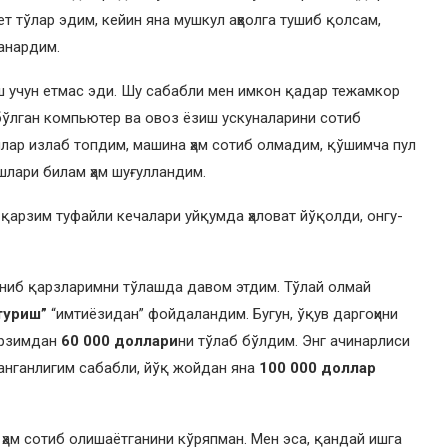
т тўлар эдим, кейин яна мушкул аҳволга тушиб қолсам,
анардим.
 учун етмас эди. Шу сабабли мен имкон қадар тежамкор
бўлган компьютер ва овоз ёзиш ускуналарини сотиб
ллар излаб топдим, машина ҳам сотиб олмадим, қўшимча пул
шлари билам ҳам шуғулландим.
қарзим туфайли кечалари уйқумда ҳаловат йўқолди, онгу-
ниб қарзларимни тўлашда давом этдим. Тўлай олмай
туриш”
“имтиёзидан” фойдаландим. Бугун, ўқув даргоҳини
рзимдан
60 000 доллари
ни тўлаб бўлдим. Энг ачинарлиси
нганлигим сабабли, йўқ жойдан яна
100 000 доллар
 ҳам сотиб олишаётганини кўряпман. Мен эса, қандай ишга