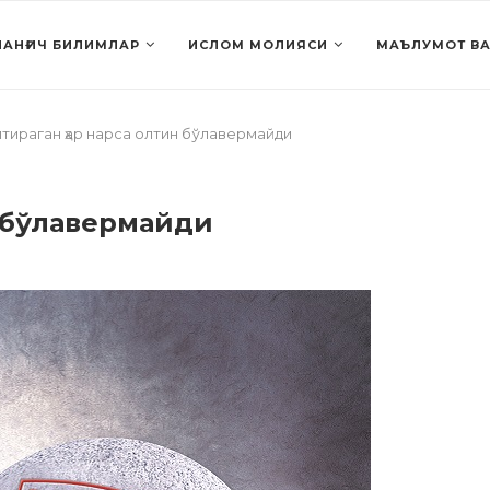
АНҒИЧ БИЛИМЛАР
ИСЛОМ МОЛИЯСИ
МАЪЛУМОТ ВА
тираган ҳар нарса олтин бўлавермайди
н бўлавермайди