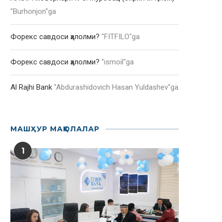
"
Burhonjon
"ga
Форекс савдоси ҳалолми?
"
FITFILO
"ga
Форекс савдоси ҳалолми?
"
ismoil
"ga
Al Rajhi Bank
"
Abdurashidovich Hasan Yuldashev
"ga
МАШҲУР МАҚОЛАЛАР
1