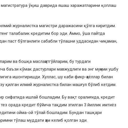
а магистратура ўқиш даврида яшаш харажатларини қоплаш
 илмий журналистка магистри даражасини қўлга киритдим.
енг талабалик кредитим бор эди. Аммо, ўша пайтда
рдан паст бўлганлиги сабабли тўлашни уддасидан чиқаман,
ларим ва бошқа маслаҳатгўйларим, бу турдаги
ича баъзи кўмак дастурлари мавжудлиги ва энг муҳими ушбу
игига ишонтиришди. Хуллас, шу каби фикр-ҳаёллар билан
рзу қилган илмий журналистка билан машғул бўлиб кетдим.
ир сифатида ишлай бошладим. Бу вақт оралиғида, кредит
тез орада кредит бўйича тақдим этилган 3 йиллик имтиёз
кредитини ойма-ой тўлай бошладим. Бундан ташқари
имни тўлаш муддати ҳам келиб қолган эди.