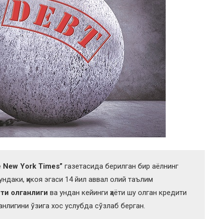
 New York Times”
газетасида берилган бир аёлнинг
ундаки, ҳикоя эгаси 14 йил аввал олий таълим
ти олганлиги
ва ундан кейинги ҳаёти шу олган кредити
анлигини ўзига хос услубда сўзлаб берган.