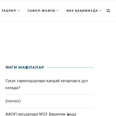
 ТАҲЛИЛ
САВОЛ-ЖАВОБ
БИЗ ҲАҚИМИЗДА
ЯНГИ МАҚОЛАЛАР
Сукук сармоядорлари қандай хатарларга дуч
келади?
(nomsiz)
AAOIFI меъёрлари №23: Вакиллик ҳамда