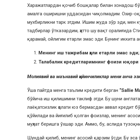
Харажатлардан қочиб бошқалар билан хонадош бў
амалга оширишни уддасидан чиқолмадим. Охир-оқи
мухбирликни тарк этдим. Ишим жуда зўр эди, мен 
тадбирлар ўтказардим, ҳатто шу вақт оралиғида Сти
қарамай, ойлигим етарли эмас эди. Бунинг иккита 
Менинг иш тажрибам ҳали етарли эмас эди;
Талабалик кредитларимнинг фоизи юқори 
Молиявий ва маънавий қийинчиликлар мени анча эзиб
Ўша пайтда менга таълим кредити берган
“Sallie 
бўйича иш қилишимни таклиф этди. Бу шуни англата
лаёқатсизлик ҳолати юз бермасдан аввал кредит б
қўйилади ва йиғилиб қолган фоизлар, менинг асос
муҳлат беришга ўхшар эди. Аммо, бу, аслида тузоқн
Шундай қилиб, менинг асосий қарзим ўсди. Бу эса