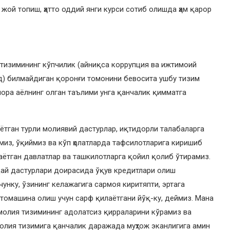
жой топиш, ҳатто оддий янги курси сотиб олишда ҳам қарор
изимининг кўпчилик (айниқса коррупция ва ижтимоий
од) билмайдиган қоронғи томонини бевосита ушбу тизим
чора аёлнинг олган таълими унга қанчалик қимматга
ётган турли молиявий дастурлар, иқтидорли талабаларга
миз, ўқиймиз ва кўп ҳолатларда тафсилотларига киришиб
ётган давлатлар ва ташкилотларга қойил қолиб ўтирамиз.
ай дастурлари доирасида ўқув кредитлари олиш
унку, ўзининг келажагига сармоя киритяпти, эртага
втомашина олиш учун сарф қилаётгани йўқ-ку, деймиз. Мана
молия тизимининг адолатсиз қирраларини кўрамиз ва
молия тизимига қанчалик даражада муҳтож эканлигига амин