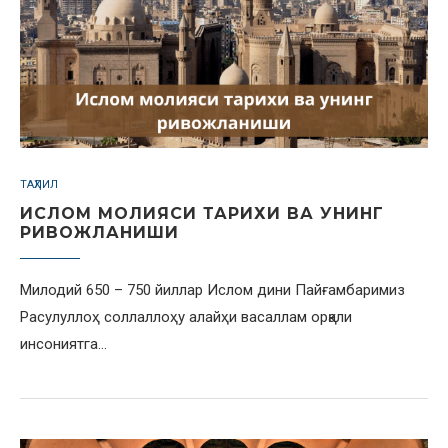
ТАҲЛИЛ
ИСЛОМ МОЛИЯСИ ТАРИХИ ВА УНИНГ
РИВОЖЛАНИШИ
Милодий 650 – 750 йиллар Ислом дини Пайғамбаримиз
Расулуллоҳ соллаллоҳу алайҳи васаллам орқали
инсониятга…