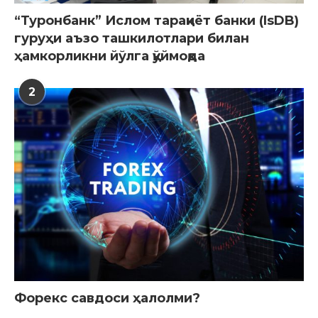
“Туронбанк” Ислом тараққиёт банки (IsDB)
гуруҳи аъзо ташкилотлари билан
ҳамкорликни йўлга қўймоқда
2
Форекс савдоси ҳалолми?