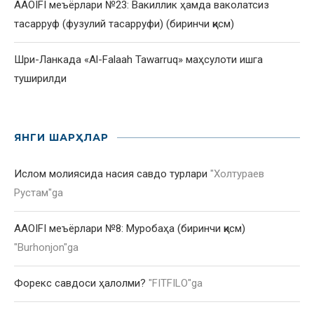
AAOIFI меъёрлари №23: Вакиллик ҳамда ваколатсиз
тасарруф (фузулий тасарруфи) (биринчи қисм)
Шри-Ланкада «Al-Falaah Tawarruq» маҳсулоти ишга
туширилди
ЯНГИ ШАРҲЛАР
Ислом молиясида насия савдо турлари
"
Холтураев
Рустам
"ga
AAOIFI меъёрлари №8: Муробаҳа (биринчи қисм)
"
Burhonjon
"ga
Форекс савдоси ҳалолми?
"
FITFILO
"ga