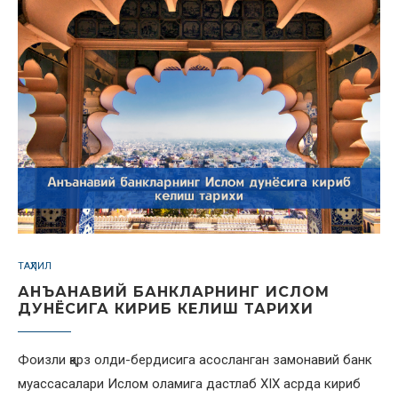
ТАҲЛИЛ
АНЪАНАВИЙ БАНКЛАРНИНГ ИСЛОМ
ДУНЁСИГА КИРИБ КЕЛИШ ТАРИХИ
Фоизли қарз олди-бердисига асосланган замонавий банк
муассасалари Ислом оламига дастлаб XIX асрда кириб