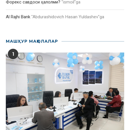
Форекс савдоси ҳалолми?
"
ismoil
"ga
Al Rajhi Bank
"
Abdurashidovich Hasan Yuldashev
"ga
МАШҲУР МАҚОЛАЛАР
1