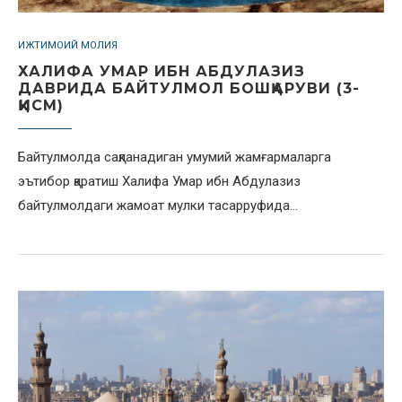
ИЖТИМОИЙ МОЛИЯ
ХАЛИФА УМАР ИБН АБДУЛАЗИЗ
ДАВРИДА БАЙТУЛМОЛ БОШҚАРУВИ (3-
ҚИСМ)
Байтулмолда сақланадиган умумий жамғармаларга
эътибор қаратиш Халифа Умар ибн Абдулазиз
байтулмолдаги жамоат мулки тасарруфида…