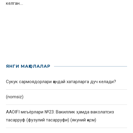
келган.…
ЯНГИ МАҚОЛАЛАР
Сукук сармоядорлари қандай хатарларга дуч келади?
(nomsiz)
AAOIFI меъёрлари №23: Вакиллик ҳамда ваколатсиз
тасарруф (фузулий тасарруфи) (якуний қисм)