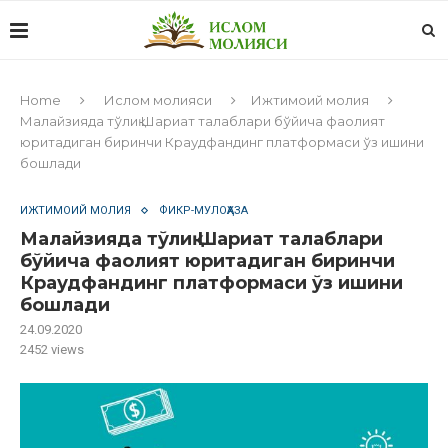
Home
Ислом молияси
Ижтимоий молия
Малайзияда тўлиқ Шариат талаблари бўйича фаолият
юритадиган биринчи Краудфандинг платформаси ўз ишини
бошлади
ИЖТИМОИЙ МОЛИЯ
ФИКР-МУЛОҲАЗА
Малайзияда тўлиқ Шариат талаблари
бўйича фаолият юритадиган биринчи
Краудфандинг платформаси ўз ишини
бошлади
24.09.2020
2452
views