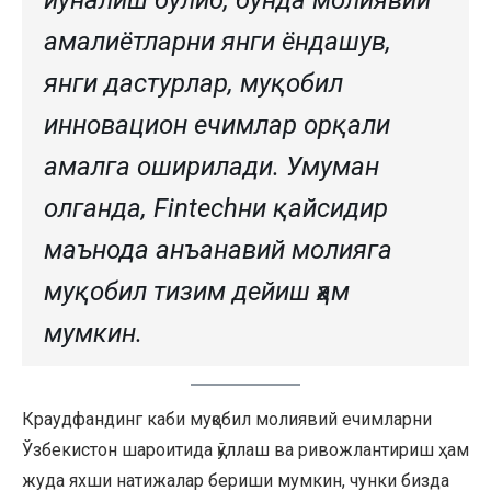
йўналиш бўлиб, бунда молиявий
амалиётларни янги ёндашув,
янги дастурлар, муқобил
инновацион ечимлар орқали
амалга оширилади. Умуман
олганда, Fintechни қайсидир
маънода анъанавий молияга
муқобил тизим дейиш ҳам
мумкин.
Краудфандинг каби муқобил молиявий ечимларни
Ўзбекистон шароитида қўллаш ва ривожлантириш ҳам
жуда яхши натижалар бериши мумкин, чунки бизда