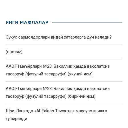
ЯНГИ МАҚОЛАЛАР
Сукук сармоядорлари қандай хатарларга дуч келади?
(nomsiz)
AAOIFI меъёрлари №23: Вакиллик ҳамда ваколатсиз
тасарруф (фузулий тасарруфи) (якуний қисм)
AAOIFI меъёрлари №23: Вакиллик ҳамда ваколатсиз
тасарруф (фузулий тасарруфи) (биринчи қисм)
Шри-Ланкада «Al-Falaah Tawarruq» маҳсулоти ишга
туширилди