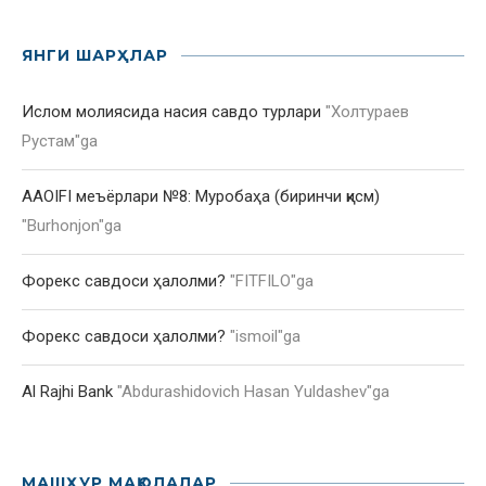
ЯНГИ ШАРҲЛАР
Ислом молиясида насия савдо турлари
"
Холтураев
Рустам
"ga
AAOIFI меъёрлари №8: Муробаҳа (биринчи қисм)
"
Burhonjon
"ga
Форекс савдоси ҳалолми?
"
FITFILO
"ga
Форекс савдоси ҳалолми?
"
ismoil
"ga
Al Rajhi Bank
"
Abdurashidovich Hasan Yuldashev
"ga
МАШҲУР МАҚОЛАЛАР