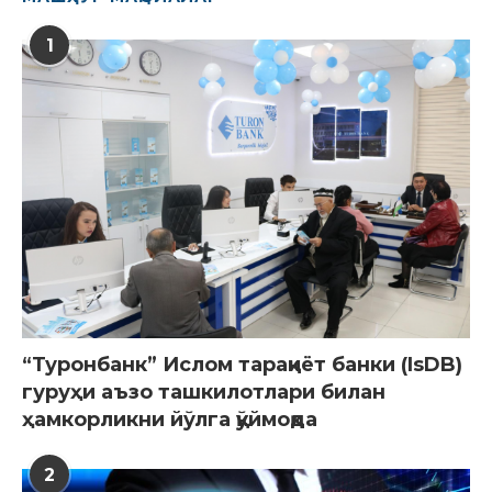
1
“Туронбанк” Ислом тараққиёт банки (IsDB)
гуруҳи аъзо ташкилотлари билан
ҳамкорликни йўлга қўймоқда
2