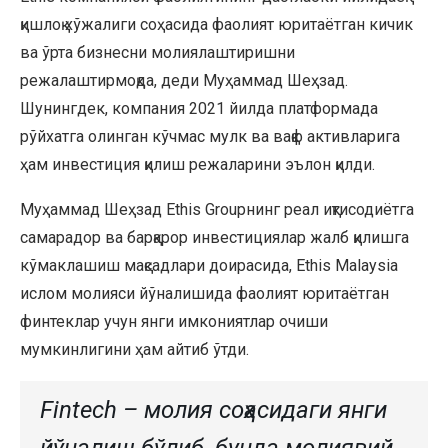
қишлоқ хўжалиги соҳасида фаолият юритаётган кичик
ва ўрта бизнесни молиялаштиришни
режалаштирмоқда, деди Муҳаммад Шеҳзад.
Шунингдек, компания 2021 йилда платформада
рўйхатга олинган кўчмас мулк ва вақф активларига
ҳам инвестиция қилиш режаларини эълон қилди.
Муҳаммад Шеҳзад Ethis Groupнинг реал иқтисодиётга
самарадор ва барқарор инвестициялар жалб қилишга
кўмаклашиш мақсадлари доирасида, Ethis Malaysia
ислом молияси йўналишида фаолият юритаётган
финтеклар учун янги имкониятлар очиши
мумкинлигини ҳам айтиб ўтди.
Fintech – молия соҳасидаги янги