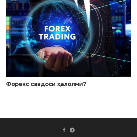
Форекс савдоси ҳалолми?