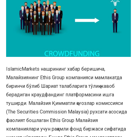
IslamicMarkets нашрининг хабар беришича,
Малайзиянинг Ethis Group компанияси мамлакатда
биринчи бўлиб Шариат талабларига тўлиқ жавоб
берадиган краудфандинг платформасини ишга
туширди. Малайзия Қимматли қоғозлар комиссияси
(The Securities Commission Malaysia) рухсати асосида
фаолият бошлаган Ethis Group Малайзия
компаниялари учун рақамли фонд биржаси сифатида