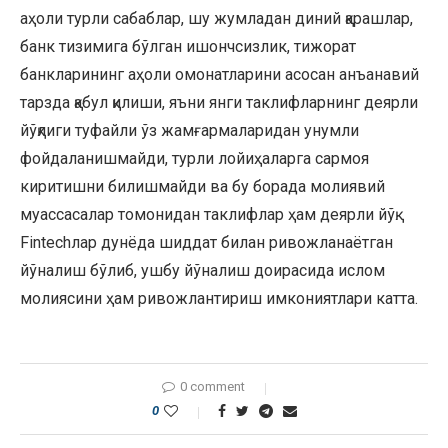
аҳоли турли сабаблар, шу жумладан диний қарашлар,
банк тизимига бўлган ишончсизлик, тижорат
банкларининг аҳоли омонатларини асосан анъанавий
тарзда қабул қилиши, яъни янги таклифларнинг деярли
йўқлиги туфайли ўз жамғармаларидан унумли
фойдаланишмайди, турли лойиҳаларга сармоя
киритишни билишмайди ва бу борада молиявий
муассасалар томонидан таклифлар ҳам деярли йўқ.
Fintechлар дунёда шиддат билан ривожланаётган
йўналиш бўлиб, ушбу йўналиш доирасида ислом
молиясини ҳам ривожлантириш имкониятлари катта.
0 comment
0