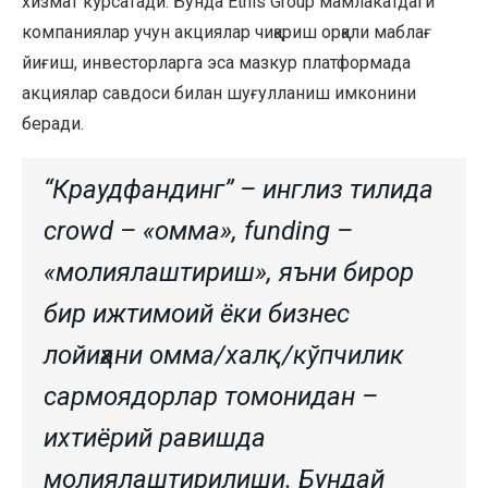
хизмат кўрсатади. Бунда Ethis Group мамлакатдаги
компаниялар учун акциялар чиқариш орқали маблағ
йиғиш, инвесторларга эса мазкур платформада
акциялар савдоси билан шуғулланиш имконини
беради.
“Краудфандинг” – инглиз тилида
сrowd – «омма», funding –
«молиялаштириш», яъни бирор
бир ижтимоий ёки бизнес
лойиҳани омма/халқ/кўпчилик
сармоядорлар томонидан –
ихтиёрий равишда
молиялаштирилиши. Бундай