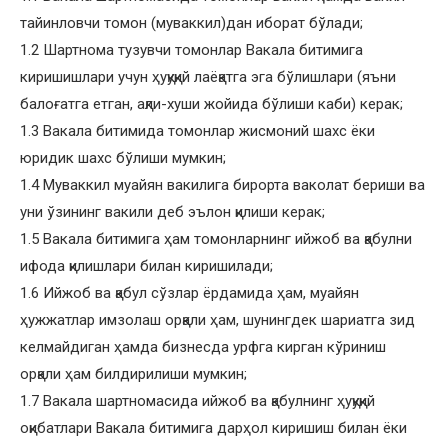
тайинловчи томон (муваккил)дан иборат бўлади;
1.2 Шартнома тузувчи томонлар Вакала битимига
киришишлари учун ҳуқуқий лаёқатга эга бўлишлари (яъни
балоғатга етган, ақли-хуши жойида бўлиши каби) керак;
1.3 Вакала битимида томонлар жисмоний шахс ёки
юридик шахс бўлиши мумкин;
1.4 Муваккил муайян вакилига бирорта ваколат бериши ва
уни ўзининг вакили деб эълон қилиши керак;
1.5 Вакала битимига ҳам томонларнинг ийжоб ва қабулни
ифода қилишлари билан киришилади;
1.6 Ийжоб ва қабул сўзлар ёрдамида ҳам, муайян
ҳужжатлар имзолаш орқали ҳам, шунингдек шариатга зид
келмайдиган ҳамда бизнесда урфга кирган кўриниш
орқали ҳам билдирилиши мумкин;
1.7 Вакала шартномасида ийжоб ва қабулнинг ҳуқуқий
оқибатлари Вакала битимига дарҳол киришиш билан ёки