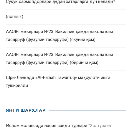
Сукук сармоядорлари қандай хатарларга дуч келади?
(nomsiz)
AAOIFI меъёрлари №23: Вакиллик ҳамда ваколатсиз
тасарруф (фузулий тасарруфи) (якуний қисм)
AAOIFI меъёрлари №23: Вакиллик ҳамда ваколатсиз
тасарруф (фузулий тасарруфи) (биринчи қисм)
Шри-Ланкада «Al-Falaah Tawarruq» маҳсулоти ишга
туширилди
ЯНГИ ШАРҲЛАР
Ислом молиясида насия савдо турлари
"
Холтураев