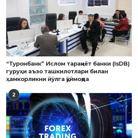
“Туронбанк” Ислом тараққиёт банки (IsDB)
гуруҳи аъзо ташкилотлари билан
ҳамкорликни йўлга қўймоқда
2