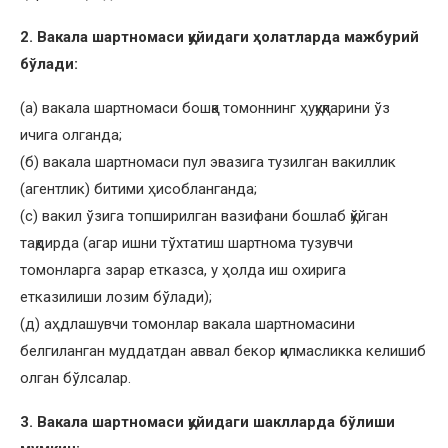
2. Вакала шартномаси қуйидаги ҳолатларда мажбурий
бўлади:
(а) вакала шартномаси бошқа томоннинг ҳуқуқларини ўз
ичига олганда;
(б) вакала шартномаси пул эвазига тузилган вакиллик
(агентлик) битими ҳисобланганда;
(c) вакил ўзига топширилган вазифани бошлаб қўйган
тақдирда (агар ишни тўхтатиш шартнома тузувчи
томонларга зарар етказса, у ҳолда иш охирига
етказилиши лозим бўлади);
(д) аҳдлашувчи томонлар вакала шартномасини
белгиланган муддатдан аввал бекор қилмасликка келишиб
олган бўлсалар.
3. Вакала шартномаси қуйидаги шаклларда бўлиши