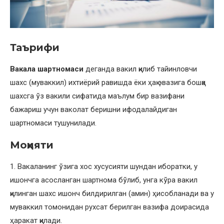
Таърифи
Вакала шартномаси
деганда вакил қилиб тайинловчи
шахс (муваккил) ихтиёрий равишда ёки ҳақ эвазига бошқа
шахсга ўз вакили сифатида маълум бир вазифани
бажариш учун ваколат беришни ифодалайдиган
шартномаси тушунилади.
Моҳияти
1. Вакаланинг ўзига хос хусусияти шундан иборатки, у
ишончга асосланган шартнома бўлиб, унга кўра вакил
қилинган шахс ишонч билдирилган (амин) ҳисобланади ва у
муваккил томонидан рухсат берилган вазифа доирасида
ҳаракат қилади.