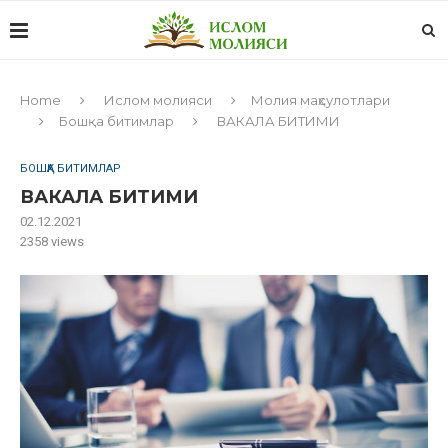
Home
Ислом молияси
Молия маҳсулотлари
Бошқа битимлар
ВАКАЛА БИТИМИ
БОШҚА БИТИМЛАР
ВАКАЛА БИТИМИ
02.12.2021
2358
views