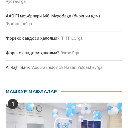
Рустам
"ga
AAOIFI меъёрлари №8: Муробаҳа (биринчи қисм)
"
Burhonjon
"ga
Форекс савдоси ҳалолми?
"
FITFILO
"ga
Форекс савдоси ҳалолми?
"
ismoil
"ga
Al Rajhi Bank
"
Abdurashidovich Hasan Yuldashev
"ga
МАШҲУР МАҚОЛАЛАР
1