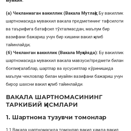
мумкин:
(а) Чекланмаган вакиллик (Вакала Мутлақ):
Бу вакиллик
шартномасида муваккил вакала предметининг тафсилоти
ва таърифига батафсил тўхталмасдан, маълум бир
вазифани бажариш учун бир кишини вакил қилиб
тайинлайди;
(б) Чекланган вакиллик (Вакала Муқайяда):
Бу вакиллик
шартномасида муваккил вакала мавзуси/предмети билан
боғлиқ талаблар, шартлар ва хусусиятлар кўринишида
маълум чекловлар билан муайян вазифани бажариш учун
бирор шахсни вакил қилиб тайинлайди.
ВАКАЛА ШАРТНОМАСИНИНГ
ТАРКИБИЙ ҚИСМЛАРИ
1. Шартнома тузувчи томонлар
1.1 Вакала шартномасида томонлар вакил ҳамда вакил