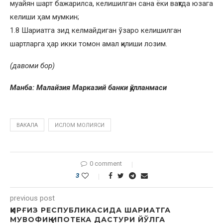
муайян шарт бажарилса, келишилган сана ёки вақтда юзага
келиши ҳам мумкин;
1.8 Шариатга зид келмайдиган ўзаро келишилган
шартларга ҳар икки томон амал қилиши лозим.
(давоми бор)
Манба: Малайзия Марказий банки қўлланмаси
ВАКАЛА
ИСЛОМ МОЛИЯСИ
0 comment
3
previous post
ҚИРҒИЗ РЕСПУБЛИКАСИДА ШАРИАТГА
МУВОФИҚ ИПОТЕКА ДАСТУРИ ЙЎЛГА