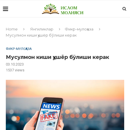
Home
Янгиликлар
Фикр-мулоҳаза
Мусулмон киши ҳушёр бўлиши керак
ФИКР-МУЛОҲАЗА
Мусулмон киши ҳушёр бўлиши керак
03.10.2023
1537
views