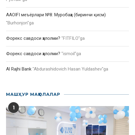
AAOIFI меъёрлари №8: Муробаҳа (биринчи қисм)
"
Burhonjon
"ga
Форекс савдоси ҳалолми?
"
FITFILO
"ga
Форекс савдоси ҳалолми?
"
ismoil
"ga
Al Rajhi Bank
"
Abdurashidovich Hasan Yuldashev
"ga
МАШҲУР МАҚОЛАЛАР
1