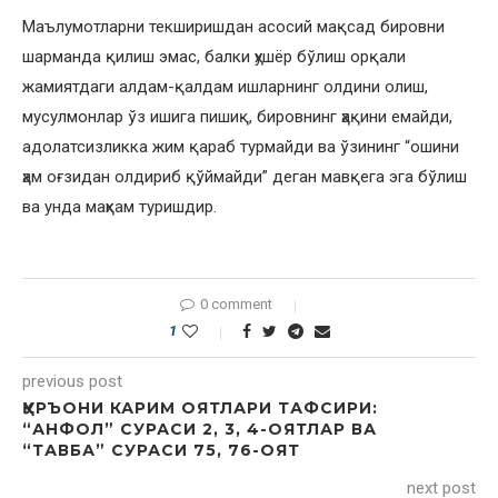
Маълумотларни текширишдан асосий мақсад бировни
шарманда қилиш эмас, балки ҳушёр бўлиш орқали
жамиятдаги алдам-қалдам ишларнинг олдини олиш,
мусулмонлар ўз ишига пишиқ, бировнинг ҳақини емайди,
адолатсизликка жим қараб турмайди ва ўзининг “ошини
ҳам оғзидан олдириб қўймайди” деган мавқега эга бўлиш
ва унда маҳкам туришдир.
0 comment
1
previous post
ҚУРЪОНИ КАРИМ ОЯТЛАРИ ТАФСИРИ:
“АНФОЛ” СУРАСИ 2, 3, 4-ОЯТЛАР ВА
“ТАВБА” СУРАСИ 75, 76-ОЯТ
next post