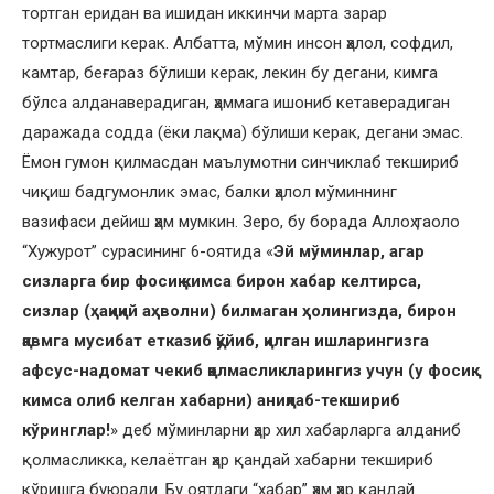
тортган еридан ва ишидан иккинчи марта зарар
тортмаслиги керак. Албатта, мўмин инсон ҳалол, софдил,
камтар, беғараз бўлиши керак, лекин бу дегани, кимга
бўлса алданаверадиган, ҳаммага ишониб кетаверадиган
даражада содда (ёки лақма) бўлиши керак, дегани эмас.
Ёмон гумон қилмасдан маълумотни синчиклаб текшириб
чиқиш бадгумонлик эмас, балки ҳалол мўминнинг
вазифаси дейиш ҳам мумкин. Зеро, бу борада Аллоҳ таоло
“Хужурот” сурасининг 6-оятида «
Эй мўминлар, агар
сизларга бир фосиқ кимса бирон хабар келтирса,
сизлар (ҳақиқий аҳволни) билмаган ҳолингизда, бирон
қавмга мусибат етказиб қўйиб, қилган ишларингизга
афсус-надомат чекиб қолмасликларингиз учун (у фосиқ
кимса олиб келган хабарни) аниқлаб-текшириб
кўринглар!
» деб мўминларни ҳар хил хабарларга алданиб
қолмасликка, келаётган ҳар қандай хабарни текшириб
кўришга буюради. Бу оятдаги “хабар” ҳам ҳар қандай