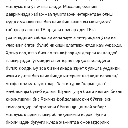
маълумотни ўз ичига олади. Масалан, бизнинг
давримизда хабар/маълумотларни интернетдан олиш
жуда оммалашган, бир неча йил аввал ҳам маълумот/
хабарлар асосан ТВ орқали олинар эди. ТВга
узатиладиган хабарлар анча-мунча чиғириқдан ўтар ва
уларнинг ёлғон бўлиб чиқиши ҳолатлари жуда кам учрарди.
Ҳозир эса, ҳатто бизнес таклифлар ҳам деярли ҳеч қандай
текширувдан ўтмайдиган интернет орқали келадиган
бўлиб қолди. Бу эса бизни янада эҳтиёт бўлишга ундайди,
чунки сўнгги бир неча йилда интернет нафақат керакли/
манфаатли маълумотлар, балки турли “қармоқлар”
манбаси ҳам бўлиб қолди. Шунинг учун бизга келган, бизни
қизиқтирган, биз ўзимиз фойдаланмоқчи бўлган ёки
кимларгадир юбормоқчи бўлган ҳар қандай хабар/
маълумотларни текшириб чиқишимиз керак. Чунки
биринчидан бугунги кунда жамиятда омонатдорлик