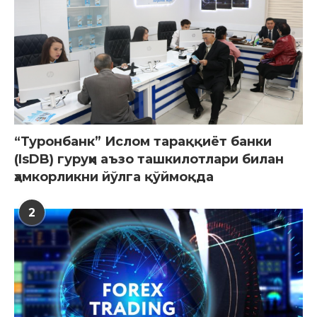
“Туронбанк” Ислом тараққиёт банки
(IsDB) гуруҳи аъзо ташкилотлари билан
ҳамкорликни йўлга қўймоқда
2