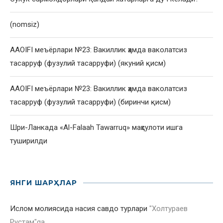
(nomsiz)
AAOIFI меъёрлари №23: Вакиллик ҳамда ваколатсиз
тасарруф (фузулий тасарруфи) (якуний қисм)
AAOIFI меъёрлари №23: Вакиллик ҳамда ваколатсиз
тасарруф (фузулий тасарруфи) (биринчи қисм)
Шри-Ланкада «Al-Falaah Tawarruq» маҳсулоти ишга
туширилди
ЯНГИ ШАРҲЛАР
Ислом молиясида насия савдо турлари
"
Холтураев
Рустам
"ga