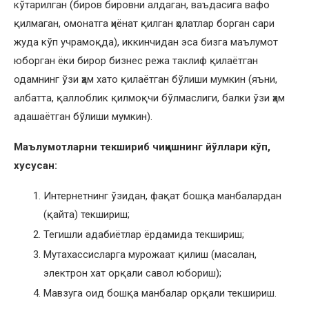
кўтарилган (биров бировни алдаган, ваъдасига вафо
қилмаган, омонатга ҳиёнат қилган ҳолатлар борган сари
жуда кўп учрамоқда), иккинчидан эса бизга маълумот
юборган ёки бирор бизнес режа таклиф қилаётган
одамнинг ўзи ҳам хато қилаётган бўлиши мумкин (яъни,
албатта, қаллоблик қилмоқчи бўлмаслиги, балки ўзи ҳам
адашаётган бўлиши мумкин).
Маълумотларни текшириб чиқишнинг йўллари кўп,
хусусан:
Интернетнинг ўзидан, фақат бошқа манбалардан
(қайта) текшириш;
Тегишли адабиётлар ёрдамида текшириш;
Мутахассисларга мурожаат қилиш (масалан,
электрон хат орқали савол юбориш);
Мавзуга оид бошқа манбалар орқали текшириш.