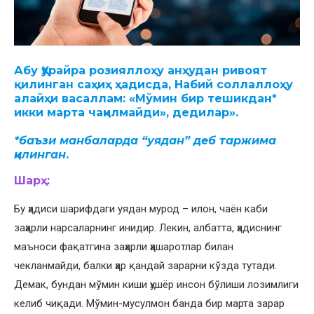
Абу Ҳурайра розияллоҳу анҳудан ривоят
қилинган саҳиҳ ҳадисда, Набий соллаллоҳу
алайҳи васаллам:
«Мўмин бир тешикдан*
икки марта чақилмайди», дедилар».
*баъзи манбаларда “уядан” деб таржима
қилинган
.
Шарҳ
:
Бу ҳадиси шарифдаги уядан мурод – илон, чаён каби
заҳарли нарсаларнинг инидир. Лекин, албатта, ҳадиснинг
маъноси фақатгина заҳарли ҳашаротлар билан
чекланмайди, балки ҳар қандай зарарни кўзда тутади.
Демак, бундан мўмин киши ҳушёр инсон бўлиши лозимлиги
келиб чиқади. Мўмин-мусулмон банда бир марта зарар