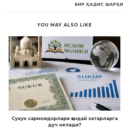
БИР ҲАДИС ШАРҲИ
YOU MAY ALSO LIKE
Сукук сармоядорлари қандай хатарларга
дуч келади?