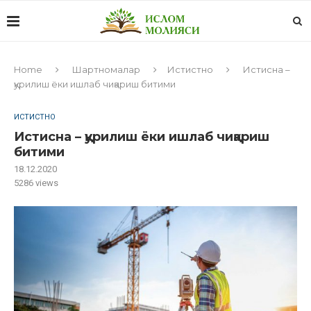
Home
Шартномалар
Истистно
Истисна –
қурилиш ёки ишлаб чиқариш битими
ИСТИСТНО
Истисна – қурилиш ёки ишлаб чиқариш
битими
18.12.2020
5286
views