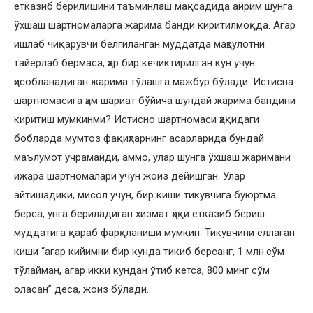
етказиб берилишини таъминлаш мақсадида айрим шунга
ўхшаш шартномаларга жарима банди киритилмоқда. Агар
ишлаб чиқарувчи белгиланган муддатда маҳсулотни
тайёрлаб бермаса, ҳар бир кечиктирилган кун учун
ҳисобланадиган жарима тўлашга мажбур бўлади. Истисна
шартномасига ҳам шариат бўйича шундай жарима бандини
киритиш мумкинми? Истисно шартномаси ҳақидаги
бобларда мумтоз фақиҳларнинг асарларида бундай
маълумот учрамайди, аммо, улар шунга ўхшаш жаримани
ижара шартномалари учун жоиз дейишган. Улар
айтишадики, мисол учун, бир киши тикувчига буюртма
берса, унга бериладиган хизмат ҳақи етказиб бериш
муддатига қараб фарқланиши мумкин. Тикувчини ёллаган
киши “агар кийимни бир кунда тикиб берсанг, 1 млн.сўм
тўлайман, агар икки кундан ўтиб кетса, 800 минг сўм
оласан” деса, жоиз бўлади.