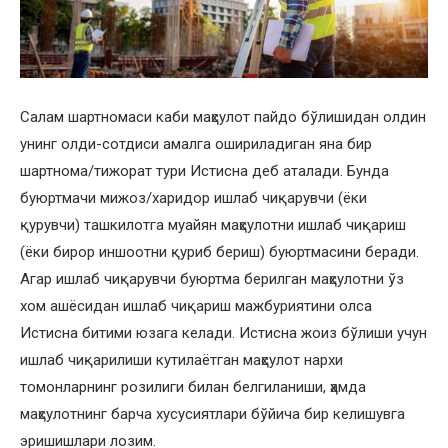
Салам шартномаси каби маҳсулот пайдо бўлишидан олдин
унинг олди-сотдиси амалга ошириладиган яна бир
шартнома/тижорат тури Истисна деб аталади. Бунда
буюртмачи мижоз/харидор ишлаб чиқарувчи (ёки
қурувчи) ташкилотга муайян маҳсулотни ишлаб чиқариш
(ёки бирор иншоотни қуриб бериш) буюртмасини беради.
Агар ишлаб чиқарувчи буюртма берилган маҳсулотни ўз
хом ашёсидан ишлаб чиқариш мажбуриятини олса
Истисна битими юзага келади. Истисна жоиз бўлиши учун
ишлаб чиқарилиши кутилаётган маҳсулот нархи
томонларнинг розилиги билан белгиланиши, ҳамда
маҳсулотнинг барча хусусиятлари бўйича бир келишувга
эришишлари лозим.