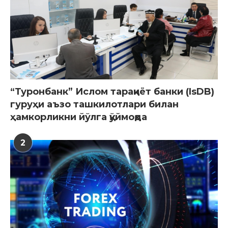
“Туронбанк” Ислом тараққиёт банки (IsDB)
гуруҳи аъзо ташкилотлари билан
ҳамкорликни йўлга қўймоқда
2