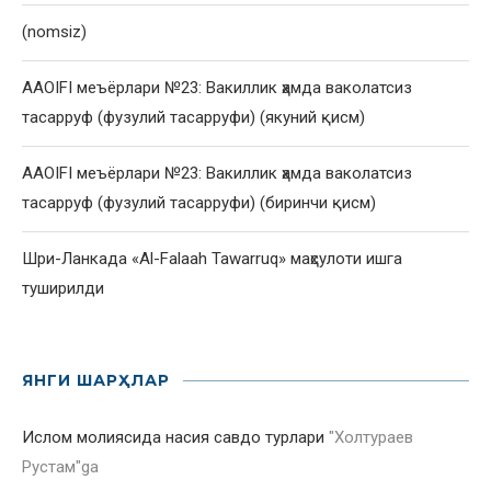
(nomsiz)
AAOIFI меъёрлари №23: Вакиллик ҳамда ваколатсиз
тасарруф (фузулий тасарруфи) (якуний қисм)
AAOIFI меъёрлари №23: Вакиллик ҳамда ваколатсиз
тасарруф (фузулий тасарруфи) (биринчи қисм)
Шри-Ланкада «Al-Falaah Tawarruq» маҳсулоти ишга
туширилди
ЯНГИ ШАРҲЛАР
Ислом молиясида насия савдо турлари
"
Холтураев
Рустам
"ga