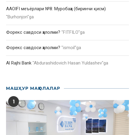
AAOIFI меъёрлари №8: Муробаҳа (биринчи қисм)
"
Burhonjon
"ga
Форекс савдоси ҳалолми?
"
FITFILO
"ga
Форекс савдоси ҳалолми?
"
ismoil
"ga
Al Rajhi Bank
"
Abdurashidovich Hasan Yuldashev
"ga
МАШҲУР МАҚОЛАЛАР
1