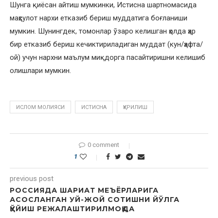
Шунга қиёсан айтиш мумкинки, Истисна шартномасида
маҳсулот нархи етказиб бериш муддатига боғланиши
мумкин. Шунингдек, томонлар ўзаро келишган ҳолда ҳар
бир етказиб бериш кечиктириладиган муддат (кун/ҳафта/
ой) учун нархни маълум миқдорга пасайтиришни келишиб
олишлари мумкин.
ИСЛОМ МОЛИЯСИ
ИСТИСНА
ҚУРИЛИШ
0 comment
1
previous post
РОССИЯДА ШАРИАТ МЕЪЁРЛАРИГА
АСОСЛАНГАН УЙ-ЖОЙ СОТИШНИ ЙЎЛГА
ҚЎЙИШ РЕЖАЛАШТИРИЛМОҚДА