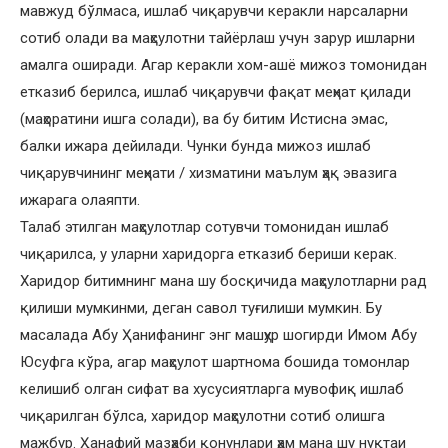
мавжуд бўлмаса, ишлаб чиқарувчи керакли нарсаларни
сотиб олади ва маҳсулотни тайёрлаш учун зарур ишларни
амалга оширади. Агар керакли хом-ашё мижоз томонидан
етказиб берилса, ишлаб чиқарувчи фақат меҳнат қилади
(маҳоратини ишга солади), ва бу битим Истисна эмас,
балки ижара дейилади. Чунки бунда мижоз ишлаб
чиқарувчининг меҳнати / хизматини маълум ҳақ эвазига
ижарага олаяпти.
Талаб этилган маҳсулотлар сотувчи томонидан ишлаб
чиқарилса, у уларни харидорга етказиб бериши керак.
Харидор битимнинг мана шу босқичида маҳсулотларни рад
қилиши мумкинми, деган савол туғилиши мумкин. Бу
масалада Абу Ҳанифанинг энг машҳур шогирди Имом Абу
Юсуфга кўра, агар маҳсулот шартнома бошида томонлар
келишиб олган сифат ва хусусиятларга мувофиқ ишлаб
чиқарилган бўлса, харидор маҳсулотни сотиб олишга
мажбур. Ҳанафий мазҳаби қонунлари ҳам мана шу нуқтаи