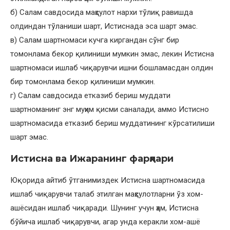
б) Салам савдосида маҳсулот нархи тўлиқ равишда
олдиндан тўланиши шарт, Истиснада эса шарт эмас.
в) Салам шартномаси кучга киргандан сўнг бир
томонлама бекор қилиниши мумкин эмас, лекин Истисна
шартномаси ишлаб чиқарувчи ишни бошламасдан олдин
бир томонлама бекор қилиниши мумкин.
г) Салам савдосида етказиб бериш муддати
шартноманинг энг муҳим қисми саналади, аммо Истисно
шартномасида етказиб бериш муддатининг кўрсатилиши
шарт эмас.
Истисна ва Ижаранинг фарқлари
Юқорида айтиб ўтганимиздек Истисна шартномасида
ишлаб чиқарувчи талаб этилган маҳсулотларни ўз хом-
ашёсидан ишлаб чиқаради. Шунинг учун ҳам, Истисна
бўйича ишлаб чиқарувчи, агар унда керакли хом-ашё