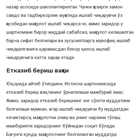
назар асосида шакллантирилган. Чунки ҳозирги замон
савдо ва тадбиркорлик муҳитида ишлаб чиқарувчи ўз
ҳисобидан маҳсулот ишлаб чиқарса-ю, аммо харидор у
шартномани бирор жиддий сабабсиз, маҳсулот келишилган
барча сифат белгилари ва хусусиятларга мувофиқ ишлаб
чиқарилганига қарамасдан бекор қилса, ишлаб
чиқарувчига катта зарар етади.
Етказиб бериш вақти
Юқорида айтиб ўтилдики, Истисна шартномасида
етказиб бериш вақтининг ўрнатилиши мажбурий эмас.
Аммо, харидор етказиб беришнинг энг сўнгги муддатини
белгилаши мумкин; агар ишлаб чиқарувчи бу муддатдан
кечиктирса, маҳсулотни олиш ва унинг нархини тўлаш
мажбурияти харидорнинг бўйнидан соқит бўлади.
Багунги кунда, маҳсулотнинг белгиланган муддатда